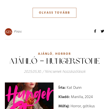
OLVASS TOVÁBB
Piros
,
AJÁNLÓ
HORROR
AJÁNLÓ – HUNGERSTONE
2025.05.30.
/
Nincsenek hozzászólások
Írta:
Kat Dunn
Kiadó:
Manilla, 2024
Műfaj:
Horror, gótikus