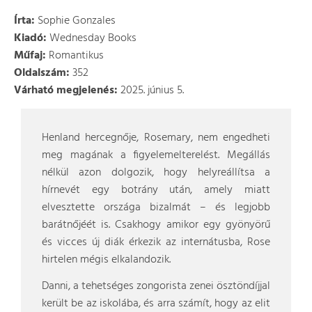
Írta:
Sophie Gonzales
Kiadó:
Wednesday Books
Műfaj:
Romantikus
Oldalszám:
352
Várható megjelenés:
2025. június 5.
Henland hercegnője, Rosemary, nem engedheti
meg magának a figyelemelterelést. Megállás
nélkül azon dolgozik, hogy helyreállítsa a
hírnevét egy botrány után, amely miatt
elvesztette országa bizalmát – és legjobb
barátnőjéét is. Csakhogy amikor egy gyönyörű
és vicces új diák érkezik az internátusba, Rose
hirtelen mégis elkalandozik.
Danni, a tehetséges zongorista zenei ösztöndíjjal
került be az iskolába, és arra számít, hogy az elit