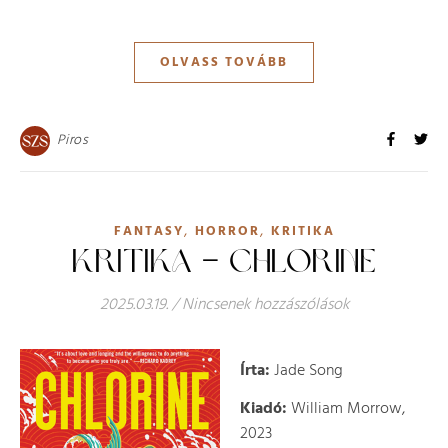
OLVASS TOVÁBB
Piros
,
,
FANTASY
HORROR
KRITIKA
KRITIKA – CHLORINE
2025.03.19.
/
Nincsenek hozzászólások
Írta:
Jade Song
Kiadó:
William Morrow,
2023