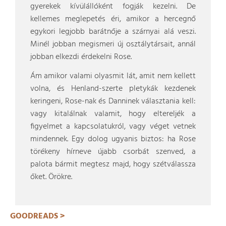
gyerekek kívülállóként fogják kezelni. De
kellemes meglepetés éri, amikor a hercegnő
egykori legjobb barátnője a szárnyai alá veszi.
Minél jobban megismeri új osztálytársait, annál
jobban elkezdi érdekelni Rose.
Ám amikor valami olyasmit lát, amit nem kellett
volna, és Henland-szerte pletykák kezdenek
keringeni, Rose-nak és Danninek választania kell:
vagy kitalálnak valamit, hogy eltereljék a
figyelmet a kapcsolatukról, vagy véget vetnek
mindennek. Egy dolog ugyanis biztos: ha Rose
törékeny hírneve újabb csorbát szenved, a
palota bármit megtesz majd, hogy szétválassza
őket. Örökre.
GOODREADS >