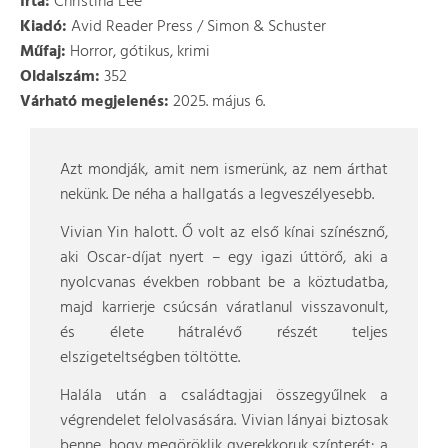
Írta:
Christina Lee
Kiadó:
Avid Reader Press / Simon & Schuster
Műfaj:
Horror, gótikus, krimi
Oldalszám:
352
Várható megjelenés:
2025. május 6.
Azt mondják, amit nem ismerünk, az nem árthat
nekünk. De néha a hallgatás a legveszélyesebb.
Vivian Yin halott. Ő volt az első kínai színésznő,
aki Oscar-díjat nyert – egy igazi úttörő, aki a
nyolcvanas években robbant be a köztudatba,
majd karrierje csúcsán váratlanul visszavonult,
és élete hátralévő részét teljes
elszigeteltségben töltötte.
Halála után a családtagjai összegyűlnek a
végrendelet felolvasására. Vivian lányai biztosak
benne, hogy megöröklik gyerekkoruk színterét: a