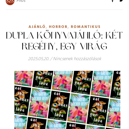
Piros
,
,
AJÁNLÓ
HORROR
ROMANTIKUS
DUPLA KÖNYVAJÁNLÓ: KÉT
REGÉNY, EGY VIRÁG
2025.05.20.
/
Nincsenek hozzászólások