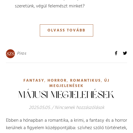
szeretünk, végül felemészt minket?
OLVASS TOVÁBB
Piros
,
,
,
FANTASY
HORROR
ROMANTIKUS
ÚJ
MEGJELENÉSEK
MÁJUSI MEGJELENÉSEK
2025.05.05.
/
Nincsenek hozzászólások
Ebben a hónapban a romantika, a krimi, a fantasy és a horror
kerülnek a figyelem középpontjába: szívhez szóló történetek,