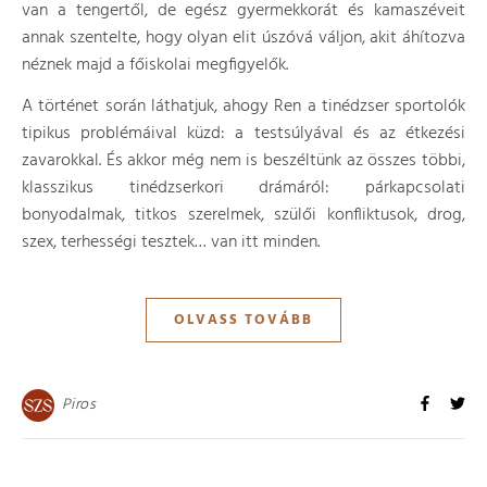
van a tengertől, de egész gyermekkorát és kamaszéveit
annak szentelte, hogy olyan elit úszóvá váljon, akit áhítozva
néznek majd a főiskolai megfigyelők.
A történet során láthatjuk, ahogy Ren a tinédzser sportolók
tipikus problémáival küzd: a testsúlyával és az étkezési
zavarokkal. És akkor még nem is beszéltünk az összes többi,
klasszikus tinédzserkori drámáról: párkapcsolati
bonyodalmak, titkos szerelmek, szülői konfliktusok, drog,
szex, terhességi tesztek… van itt minden.
OLVASS TOVÁBB
Piros