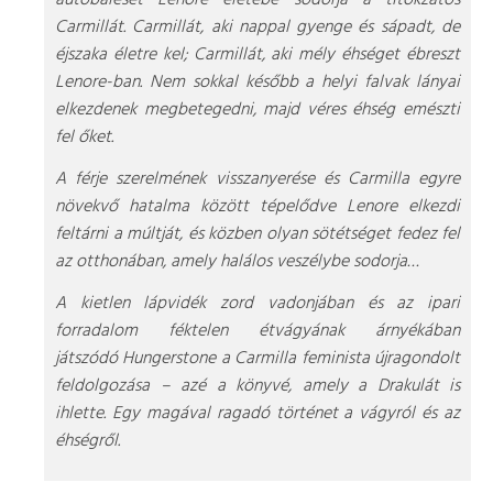
Carmillát. Carmillát, aki nappal gyenge és sápadt, de
éjszaka életre kel; Carmillát, aki mély éhséget ébreszt
Lenore-ban. Nem sokkal később a helyi falvak lányai
elkezdenek megbetegedni, majd véres éhség emészti
fel őket.
A férje szerelmének visszanyerése és Carmilla egyre
növekvő hatalma között tépelődve Lenore elkezdi
feltárni a múltját, és közben olyan sötétséget fedez fel
az otthonában, amely halálos veszélybe sodorja…
A kietlen lápvidék zord vadonjában és az ipari
forradalom féktelen étvágyának árnyékában
játszódó Hungerstone a Carmilla feminista újragondolt
feldolgozása – azé a könyvé, amely a Drakulát is
ihlette. Egy magával ragadó történet a vágyról és az
éhségről.