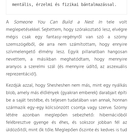
mentális, érzelmi és fizikai bántalmazással.
A
Someone You Can Build a Nest In
tele volt
meglepetésekkel. Sejtettem, hogy szórakoztató lesz, elvégre
mégis csak egy fantasy-regényről van szó a szörny
szemszögéből, de arra nem számítottam, hogy ennyire
szívmelengető élmény lesz. Egyik pillanatban hangosan
nevettem, a másikban meghatódtam, hogy mennyire
aranyos a szerelmi szál (és mennyire üdítő, az aszexuális
reprezentáció!).
Kezdjük azzal, hogy Shesheshen nem más, mint egy nyálkás
blob, amely más élőlények (gyakran emberek) darabjait építi
be a saját testébe, és teljesen tudatában van annak, honnan
származik egy-egy kölcsönzött csontja vagy szerve. Szörny
létére azonban meglepően sebezhető: hibernációból
felébresztve gyenge és éhes, és sokszor jobban fél az
üldözőitől, mint ők tőle. Meglepően őszinte és kedves is tud