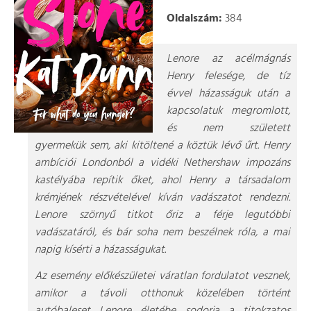
Oldalszám:
384
Lenore az acélmágnás
Henry felesége, de tíz
évvel házasságuk után a
kapcsolatuk megromlott,
és nem született
gyermekük sem, aki kitöltené a köztük lévő űrt. Henry
ambíciói Londonból a vidéki Nethershaw impozáns
kastélyába repítik őket, ahol Henry a társadalom
krémjének részvételével kíván vadászatot rendezni.
Lenore szörnyű titkot őriz a férje legutóbbi
vadászatáról, és bár soha nem beszélnek róla, a mai
napig kísérti a házasságukat.
Az esemény előkészületei váratlan fordulatot vesznek,
amikor a távoli otthonuk közelében történt
autóbaleset Lenore életébe sodorja a titokzatos