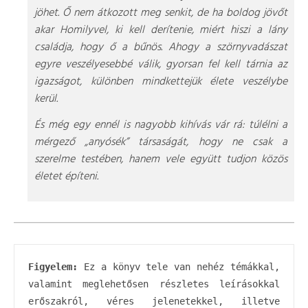
jöhet. Ő nem átkozott meg senkit, de ha boldog jövőt
akar Homilyvel, ki kell derítenie, miért hiszi a lány
családja, hogy ő a bűnös. Ahogy a szörnyvadászat
egyre veszélyesebbé válik, gyorsan fel kell tárnia az
igazságot, különben mindkettejük élete veszélybe
kerül.
És még egy ennél is nagyobb kihívás vár rá: túlélni a
mérgező „anyósék” társaságát, hogy ne csak a
szerelme testében, hanem vele együtt tudjon közös
életet építeni.
Figyelem:
 Ez a könyv tele van nehéz témákkal, 
valamint meglehetősen részletes leírásokkal 
erőszakról, véres jelenetekkel, illetve 