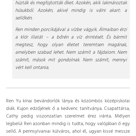
húzták és megfojtották őket. Azokén, akik lakmároztak
húsukból. Azokén, akivé mindig is válni akart: a
sellőkén.
Ren minden porcikájával a vízbe vágyik. Álmaiban érzi
a klór illatát – a bőrén a víz érintését. És bármit
megtesz, hogy olyan életet teremtsen magának,
amelyben szabad lehet. Nem számít a fájdalom. Nem
számít, mások mit gondolnak. Nem számít, mennyi
vért kell ontania.
Ren Yu kínai bevándorlók lánya és közömbös középiskolai
diák. Kujon edzőjének ő a kedvenc tanítványa. Csapattársa,
Cathy pedig viszonzatlan szerelmet érez iránta. Mélyen
legbelül Ren azonban mindig is tudta, hogy valójában ő egy
sellő. A pennsylvaniai külváros, ahol él, ugyan kissé messze