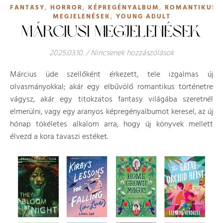
,
,
,
,
FANTASY
HORROR
KÉPREGÉNYALBUM
ROMANTIKUS
,
MEGJELENÉSEK
YOUNG ADULT
MÁRCIUSI MEGJELENÉSEK
2025.03.10.
/
Nincsenek hozzászólások
Március üde szellőként érkezett, tele izgalmas új
olvasmányokkal; akár egy elbűvölő romantikus történetre
vágysz, akár egy titokzatos fantasy világába szeretnél
elmerülni, vagy egy aranyos képregényalbumot keresel, az új
hónap tökéletes alkalom arra, hogy új könyvek mellett
élvezd a kora tavaszi estéket.