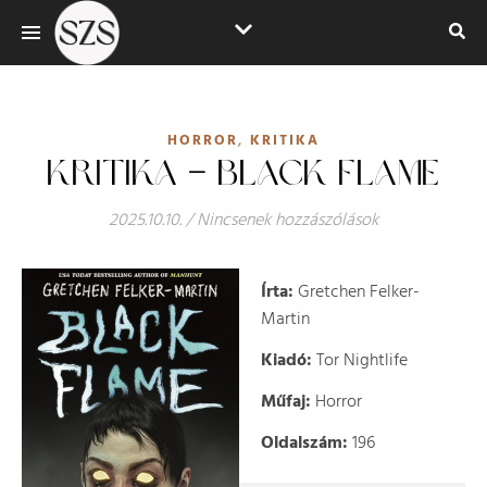
,
HORROR
KRITIKA
KRITIKA – BLACK FLAME
2025.10.10.
/
Nincsenek hozzászólások
Írta:
Gretchen Felker-
Martin
Kiadó:
Tor Nightlife
Műfaj:
Horror
Oldalszám:
196