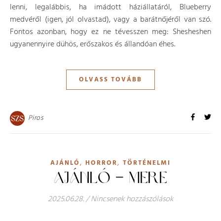
lenni, legalábbis, ha imádott háziállatáról, Blueberry
medvéről (igen, jól olvastad), vagy a barátnőjéről van szó.
Fontos azonban, hogy ez ne tévesszen meg: Shesheshen
ugyanennyire dühös, erőszakos és állandóan éhes.
OLVASS TOVÁBB
Piros
,
,
AJÁNLÓ
HORROR
TÖRTÉNELMI
AJÁNLÓ – MERE
2025.06.28.
/
Nincsenek hozzászólások