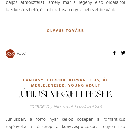
baljós atmoszférát, amely már a regény első oldalaitól
kezdve érezhető, és fokozatosan egyre nehezebbé válik.
OLVASS TOVÁBB
Piros
,
,
,
FANTASY
HORROR
ROMANTIKUS
ÚJ
,
MEGJELENÉSEK
YOUNG ADULT
JÚNIUSI MEGJELENÉSEK
2025.06.10.
/
Nincsenek hozzászólások
Júniusban, a forró nyár kellős közepén a romantikus
regényeké a főszerep a könyvespolcokon. Legyen szó