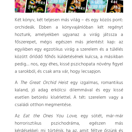
Két könyv, két teljesen más világ – és egy közös pont:
orchideák. Ebben a könyvajánlóban két regényt
hoztunk, amelyekben ugyanaz a virág játssza a
főszerepet, mégis egészen más jelentést kap: az
egyikben egy egzotikus virág a szerelem és a túlélés
között őrlődő főhős küldetésének kulcsa, a másikban
pedig… nos, egy éhes, kissé pszichopata növény figyel
a sarokból, és csak arra vár, hogy lecsapjon.
A
The Great Orchid Heist
egy izgalmas, romantikus
kaland, jó adag erkölcsi dilemmával és egy kissé
esetlen betörési kísérlettel. A tét: szerelem vagy a
családi otthon megmentése.
Az
Eat the Ones You Love
, egy sötét, már-már
horrorisztikus pszichodráma, egészen más
kérdésekkel: mi történik, ha az, amit féltve őrzünk és