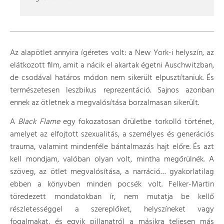
Az alapötlet annyira ígéretes volt: a New York-i helyszín, az
elátkozott film, amit a nácik el akartak égetni Auschwitzban,
de csodával határos módon nem sikerült elpusztítaniuk. És
természetesen leszbikus reprezentáció. Sajnos azonban
ennek az ötletnek a megvalósítása borzalmasan sikerült.
A
Black Flame
egy fokozatosan őrületbe torkolló történet,
amelyet az elfojtott szexualitás, a személyes és generációs
trauma, valamint mindenféle bántalmazás hajt előre. És azt
kell mondjam, valóban olyan volt, mintha megőrülnék. A
szöveg, az ötlet megvalósítása, a narráció… gyakorlatilag
ebben a könyvben minden pocsék volt. Felker-Martin
töredezett mondatokban ír, nem mutatja be kellő
részletességgel a szereplőket, helyszíneket vagy
fogalmakat, és egyik pillanatról a másikra teljesen más