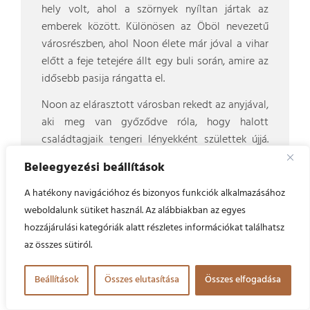
hely volt, ahol a szörnyek nyíltan jártak az
emberek között. Különösen az Öböl nevezetű
városrészben, ahol Noon élete már jóval a vihar
előtt a feje tetejére állt egy buli során, amire az
idősebb pasija rángatta el.
Noon az elárasztott városban rekedt az anyjával,
aki meg van győződve róla, hogy halott
családtagjaik tengeri lényekként születtek újjá.
Egyedül a fájdalommal, amit azon a bizonyos
Beleegyezési beállítások
éjszakán átélt, Noon magába temeti az
igazságot: nem illik a világba.
A hatékony navigációhoz és bizonyos funkciók alkalmazásához
weboldalunk sütiket használ. Az alábbiakban az egyes
Amikor Mercy kegyetlen vezetője arra
hozzájárulási kategóriák alatt részletes információkat találhatsz
kényszeríti Noont és az anyját, hogy fogják el a
az összes sütiról.
lényt, amely vízbe fojtja a lakosokat, Noon
vonakodva szövetséget köt a férfi vadász
Beállítások
Összes elutasítása
Összes elfogadása
lányával, valamint régi és új barátaival. Ahogy
közeleg a következő vihar, Noon kénytelen