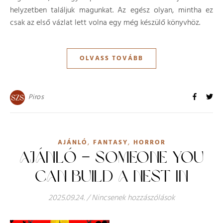
helyzetben találjuk magunkat. Az egész olyan, mintha ez
csak az első vázlat lett volna egy még készülő könyvhöz.
OLVASS TOVÁBB
Piros
,
,
AJÁNLÓ
FANTASY
HORROR
AJÁNLÓ – SOMEONE YOU
CAN BUILD A NEST IN
2025.09.24.
/
Nincsenek hozzászólások