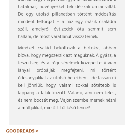
hatalmas, növényekkel teli dél-kaliforniai villát.
De egy utolsó pillanatban történt módosítás
mindent felforgat – a ház egy másik családra
száll, amelyről évtizedek óta semmit sem
hallani, de most váratlanul visszatérnek.
Mindkét család beköltözik a birtokra, abban
bízva, hogy megszerzik azt maguknak. A gyász, a
feszültség és a régi sérelmek közepette Vivian
lányai próbálják megfejteni, mi történt
édesanyjukkal az utolsó hetekben – de lassan rá
kell jönniük, hogy valami sokkal sötétebb is
lappang a falak között. Valami, ami nem felejt,
és nem bocsát meg. Vajon szembe mernek nézni
a múltjukkal, mielőtt túl késő lenne?
GOODREADS >