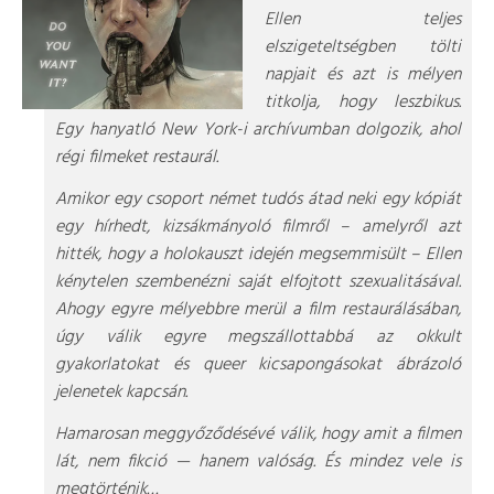
Ellen teljes
elszigeteltségben tölti
napjait és azt is mélyen
titkolja, hogy leszbikus.
Egy hanyatló New York-i archívumban dolgozik, ahol
régi filmeket restaurál.
Amikor egy csoport német tudós átad neki egy kópiát
egy hírhedt, kizsákmányoló filmről – amelyről azt
hitték, hogy a holokauszt idején megsemmisült – Ellen
kénytelen szembenézni saját elfojtott szexualitásával.
Ahogy egyre mélyebbre merül a film restaurálásában,
úgy válik egyre megszállottabbá az okkult
gyakorlatokat és queer kicsapongásokat ábrázoló
jelenetek kapcsán.
Hamarosan meggyőződésévé válik, hogy amit a filmen
lát, nem fikció — hanem valóság. És mindez vele is
megtörténik…