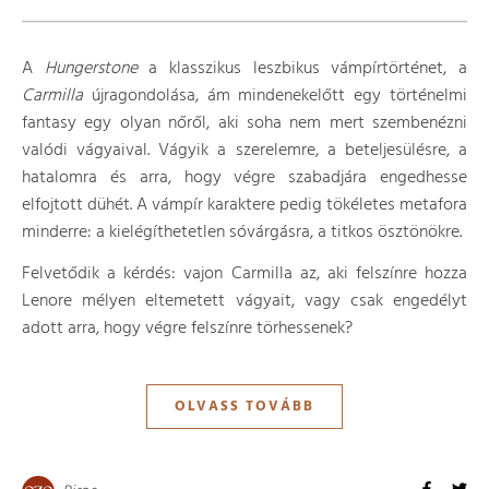
A
Hungerstone
a klasszikus leszbikus vámpírtörténet, a
Carmilla
újragondolása, ám mindenekelőtt egy történelmi
fantasy egy olyan nőről, aki soha nem mert szembenézni
valódi vágyaival. Vágyik a szerelemre, a beteljesülésre, a
hatalomra és arra, hogy végre szabadjára engedhesse
elfojtott dühét. A vámpír karaktere pedig tökéletes metafora
minderre: a kielégíthetetlen sóvárgásra, a titkos ösztönökre.
Felvetődik a kérdés: vajon Carmilla az, aki felszínre hozza
Lenore mélyen eltemetett vágyait, vagy csak engedélyt
adott arra, hogy végre felszínre törhessenek?
OLVASS TOVÁBB