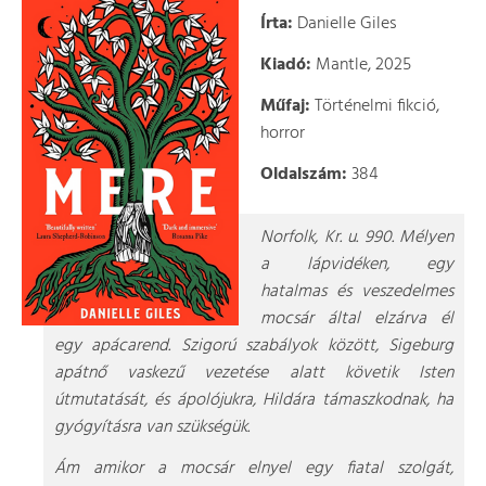
Írta:
Danielle Giles
Kiadó:
Mantle, 2025
Műfaj:
Történelmi fikció,
horror
Oldalszám:
384
Norfolk, Kr. u. 990. Mélyen
a lápvidéken, egy
hatalmas és veszedelmes
mocsár által elzárva él
egy apácarend. Szigorú szabályok között, Sigeburg
apátnő vaskezű vezetése alatt követik Isten
útmutatását, és ápolójukra, Hildára támaszkodnak, ha
gyógyításra van szükségük.
Ám amikor a mocsár elnyel egy fiatal szolgát,