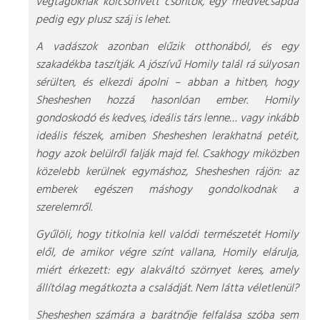
végtagoknak kölcsönvett csontok, egy medvecsapda
pedig egy plusz száj is lehet.
A vadászok azonban elűzik otthonából, és egy
szakadékba taszítják. A jószívű Homily talál rá súlyosan
sérülten, és elkezdi ápolni – abban a hitben, hogy
Shesheshen hozzá hasonlóan ember. Homily
gondoskodó és kedves, ideális társ lenne… vagy inkább
ideális fészek, amiben Shesheshen lerakhatná petéit,
hogy azok belülről falják majd fel. Csakhogy miközben
közelebb kerülnek egymáshoz, Shesheshen rájön: az
emberek egészen máshogy gondolkodnak a
szerelemről.
Gyűlöli, hogy titkolnia kell valódi természetét Homily
elől, de amikor végre színt vallana, Homily elárulja,
miért érkezett: egy alakváltó szörnyet keres, amely
állítólag megátkozta a családját. Nem látta véletlenül?
Shesheshen számára a barátnője felfalása szóba sem