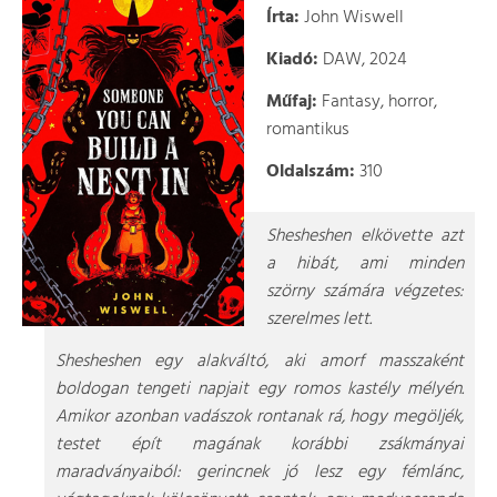
Írta:
John Wiswell
Kiadó:
DAW, 2024
Műfaj:
Fantasy, horror,
romantikus
Oldalszám:
310
Shesheshen elkövette azt
a hibát, ami minden
szörny számára végzetes:
szerelmes lett.
Shesheshen egy alakváltó, aki amorf masszaként
boldogan tengeti napjait egy romos kastély mélyén.
Amikor azonban vadászok rontanak rá, hogy megöljék,
testet épít magának korábbi zsákmányai
maradványaiból: gerincnek jó lesz egy fémlánc,