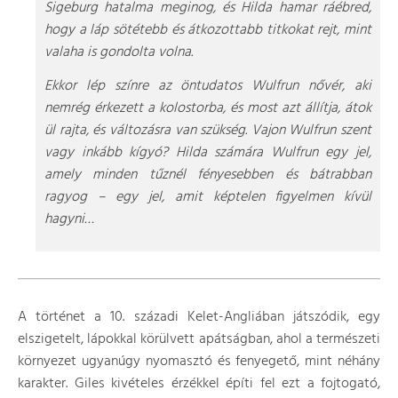
Sigeburg hatalma meginog, és Hilda hamar ráébred,
hogy a láp sötétebb és átkozottabb titkokat rejt, mint
valaha is gondolta volna.
Ekkor lép színre az öntudatos Wulfrun nővér, aki
nemrég érkezett a kolostorba, és most azt állítja, átok
ül rajta, és változásra van szükség. Vajon Wulfrun szent
vagy inkább kígyó? Hilda számára Wulfrun egy jel,
amely minden tűznél fényesebben és bátrabban
ragyog – egy jel, amit képtelen figyelmen kívül
hagyni…
A történet a 10. századi Kelet-Angliában játszódik, egy
elszigetelt, lápokkal körülvett apátságban, ahol a természeti
környezet ugyanúgy nyomasztó és fenyegető, mint néhány
karakter. Giles kivételes érzékkel építi fel ezt a fojtogató,