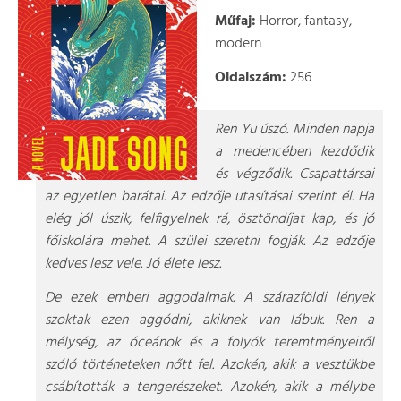
Műfaj:
Horror, fantasy,
modern
Oldalszám:
256
Ren Yu úszó. Minden napja
a medencében kezdődik
és végződik. Csapattársai
az egyetlen barátai. Az edzője utasításai szerint él. Ha
elég jól úszik, felfigyelnek rá, ösztöndíjat kap, és jó
főiskolára mehet. A szülei szeretni fogják. Az edzője
kedves lesz vele. Jó élete lesz.
De ezek emberi aggodalmak. A szárazföldi lények
szoktak ezen aggódni, akiknek van lábuk. Ren a
mélység, az óceánok és a folyók teremtményeiről
szóló történeteken nőtt fel. Azokén, akik a vesztükbe
csábították a tengerészeket. Azokén, akik a mélybe