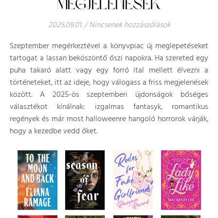
MEGJELENÉSEK
2025.09.01.
/
Nincsenek hozzászólások
Szeptember megérkeztével a könyvpiac új meglepetéseket
tartogat a lassan beköszöntő őszi napokra. Ha szereted egy
puha takaró alatt vagy egy forró ital mellett élvezni a
történeteket, itt az ideje, hogy válogass a friss megjelenések
között. A 2025-ös szeptemberi újdonságok bőséges
választékot kínálnak: izgalmas fantasyk, romantikus
regények és már most halloweenre hangoló horrorok várják,
hogy a kezedbe vedd őket.