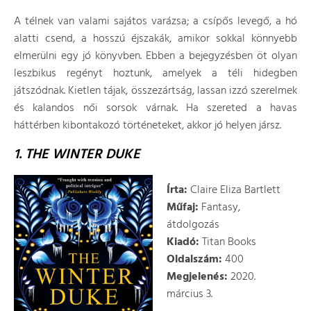
A télnek van valami sajátos varázsa; a csípős levegő, a hó
alatti csend, a hosszú éjszakák, amikor sokkal könnyebb
elmerülni egy jó könyvben. Ebben a bejegyzésben öt olyan
leszbikus regényt hoztunk, amelyek a téli hidegben
játszódnak. Kietlen tájak, összezártság, lassan izzó szerelmek
és kalandos női sorsok várnak. Ha szereted a havas
háttérben kibontakozó történeteket, akkor jó helyen jársz.
1. THE WINTER DUKE
Írta:
Claire Eliza Bartlett
Műfaj:
Fantasy,
átdolgozás
Kiadó:
Titan Books
Oldalszám:
400
Megjelenés:
2020.
március 3.