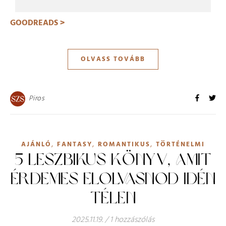
GOODREADS >
OLVASS TOVÁBB
Piros
,
,
,
AJÁNLÓ
FANTASY
ROMANTIKUS
TÖRTÉNELMI
5 LESZBIKUS KÖNYV, AMIT
ÉRDEMES ELOLVASNOD IDÉN
TÉLEN
2025.11.19.
/
1 hozzászólás