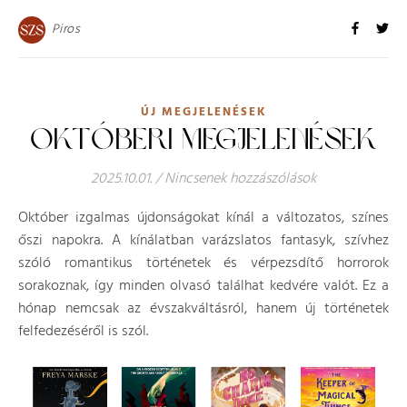
Piros
ÚJ MEGJELENÉSEK
OKTÓBERI MEGJELENÉSEK
2025.10.01.
/
Nincsenek hozzászólások
Október izgalmas újdonságokat kínál a változatos, színes
őszi napokra. A kínálatban varázslatos fantasyk, szívhez
szóló romantikus történetek és vérpezsdítő horrorok
sorakoznak, így minden olvasó találhat kedvére valót. Ez a
hónap nemcsak az évszakváltásról, hanem új történetek
felfedezéséről is szól.