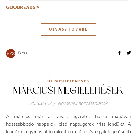
GOODREADS >
OLVASS TOVÁBB
Piros
ÚJ MEGJELENÉSEK
MÁRCIUSI MEGJELENÉSEK
2026.03.02.
/
Nincsenek hozzászólások
A március már a tavasz ígéretét hozza magával:
hosszabbodó nappalok, első napsugarak, friss lendület. A
kiadók is egymás után rukkolnak elő az év egyik legerősebb