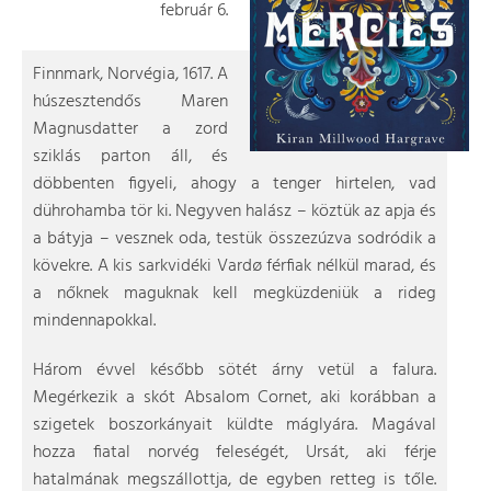
február 6.
Finnmark, Norvégia, 1617. A
húszesztendős Maren
Magnusdatter a zord
sziklás parton áll, és
döbbenten figyeli, ahogy a tenger hirtelen, vad
dührohamba tör ki. Negyven halász – köztük az apja és
a bátyja – vesznek oda, testük összezúzva sodródik a
kövekre. A kis sarkvidéki Vardø férfiak nélkül marad, és
a nőknek maguknak kell megküzdeniük a rideg
mindennapokkal.
Három évvel később sötét árny vetül a falura.
Megérkezik a skót Absalom Cornet, aki korábban a
szigetek boszorkányait küldte máglyára. Magával
hozza fiatal norvég feleségét, Ursát, aki férje
hatalmának megszállottja, de egyben retteg is tőle.