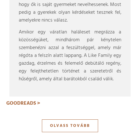
hogy ők is saját gyermeket nevelhessenek. Most
pedig a gyerekek olyan kérdéseket tesznek fel,
amelyekre nincs válasz.
Amikor egy váratlan haláleset megrázza a
közösségüket, mindhárom pár kénytelen
szembenézni azzal a feszültséggel, amely már
régóta a felszín alatt lappang. A Like Family egy
gazdag, érzelmes és felemelő debütáló regény,
egy felejthetetlen történet a szeretetről és
hűségről, amely által barátokból család válik.
GOODREADS >
OLVASS TOVÁBB