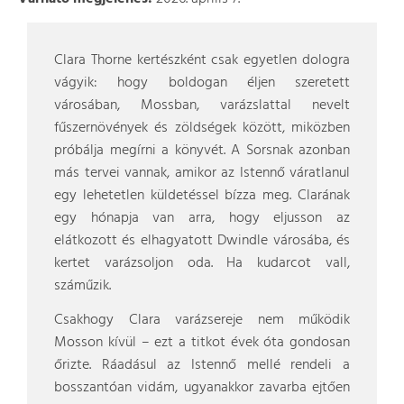
Clara Thorne kertészként csak egyetlen dologra
vágyik: hogy boldogan éljen szeretett
városában, Mossban, varázslattal nevelt
fűszernövények és zöldségek között, miközben
próbálja megírni a könyvét. A Sorsnak azonban
más tervei vannak, amikor az Istennő váratlanul
egy lehetetlen küldetéssel bízza meg. Clarának
egy hónapja van arra, hogy eljusson az
elátkozott és elhagyatott Dwindle városába, és
kertet varázsoljon oda. Ha kudarcot vall,
száműzik.
Csakhogy Clara varázsereje nem működik
Mosson kívül – ezt a titkot évek óta gondosan
őrizte. Ráadásul az Istennő mellé rendeli a
bosszantóan vidám, ugyanakkor zavarba ejtően