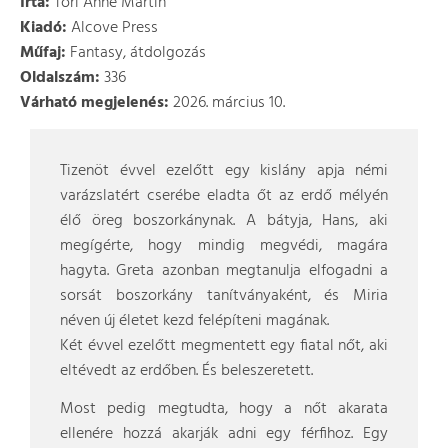
Írta:
Tori Anne Martin
Kiadó:
Alcove Press
Műfaj:
Fantasy, átdolgozás
Oldalszám:
336
Várható megjelenés:
2026. március 10.
Tizenöt évvel ezelőtt egy kislány apja némi
varázslatért cserébe eladta őt az erdő mélyén
élő öreg boszorkánynak. A bátyja, Hans, aki
megígérte, hogy mindig megvédi, magára
hagyta. Greta azonban megtanulja elfogadni a
sorsát boszorkány tanítványaként, és Miria
néven új életet kezd felépíteni magának.
Két évvel ezelőtt megmentett egy fiatal nőt, aki
eltévedt az erdőben. És beleszeretett.
Most pedig megtudta, hogy a nőt akarata
ellenére hozzá akarják adni egy férfihoz. Egy