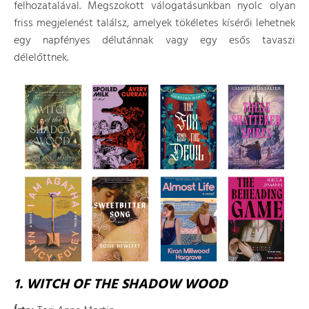
felhozatalával. Megszokott válogatásunkban nyolc olyan
friss megjelenést találsz, amelyek tökéletes kísérői lehetnek
egy napfényes délutánnak vagy egy esős tavaszi
délelőttnek.
1. WITCH OF THE SHADOW WOOD