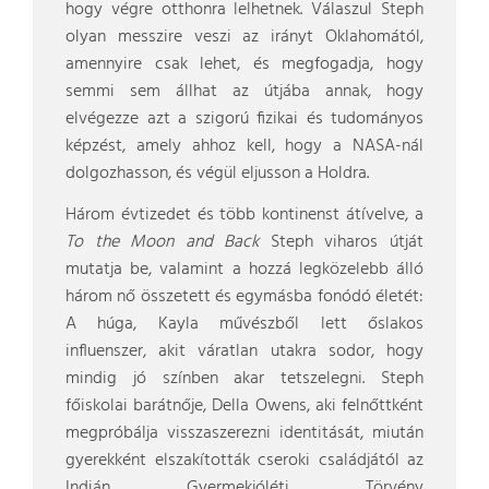
hogy végre otthonra lelhetnek. Válaszul Steph
olyan messzire veszi az irányt Oklahomától,
amennyire csak lehet, és megfogadja, hogy
semmi sem állhat az útjába annak, hogy
elvégezze azt a szigorú fizikai és tudományos
képzést, amely ahhoz kell, hogy a NASA-nál
dolgozhasson, és végül eljusson a Holdra.
Három évtizedet és több kontinenst átívelve, a
To the Moon and Back
Steph viharos útját
mutatja be, valamint a hozzá legközelebb álló
három nő összetett és egymásba fonódó életét:
A húga, Kayla művészből lett őslakos
influenszer, akit váratlan utakra sodor, hogy
mindig jó színben akar tetszelegni. Steph
főiskolai barátnője, Della Owens, aki felnőttként
megpróbálja visszaszerezni identitását, miután
gyerekként elszakították cseroki családjától az
Indián Gyermekjóléti Törvény