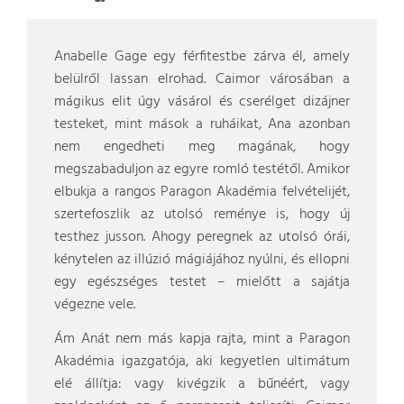
Anabelle Gage egy férfitestbe zárva él, amely
belülről lassan elrohad. Caimor városában a
mágikus elit úgy vásárol és cserélget dizájner
testeket, mint mások a ruháikat, Ana azonban
nem engedheti meg magának, hogy
megszabaduljon az egyre romló testétől. Amikor
elbukja a rangos Paragon Akadémia felvételijét,
szertefoszlik az utolsó reménye is, hogy új
testhez jusson. Ahogy peregnek az utolsó órái,
kénytelen az illúzió mágiájához nyúlni, és ellopni
egy egészséges testet – mielőtt a sajátja
végezne vele.
Ám Anát nem más kapja rajta, mint a Paragon
Akadémia igazgatója, aki kegyetlen ultimátum
elé állítja: vagy kivégzik a bűnéért, vagy