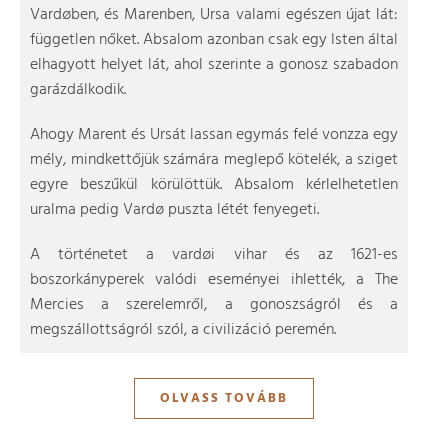
Vardøben, és Marenben, Ursa valami egészen újat lát:
független nőket. Absalom azonban csak egy Isten által
elhagyott helyet lát, ahol szerinte a gonosz szabadon
garázdálkodik.
Ahogy Marent és Ursát lassan egymás felé vonzza egy
mély, mindkettőjük számára meglepő kötelék, a sziget
egyre beszűkül körülöttük. Absalom kérlelhetetlen
uralma pedig Vardø puszta létét fenyegeti.
A történetet a vardøi vihar és az 1621-es
boszorkányperek valódi eseményei ihlették, a The
Mercies a szerelemről, a gonoszságról és a
megszállottságról szól, a civilizáció peremén.
OLVASS TOVÁBB