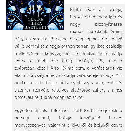
Ekata csak azt akarja,
hogy életben maradjon, és
hogy bizonyíthassa
magát tudósként. Amint
bátyja végre Felső Kylma hercegségének örökösévé
válik, semmi sem fogja otthon tartani gyilkos családja
mellett. Sem a könyvei, sem a kísérletei, sem családja
jeges tó felett álló rideg kastélya, sőt, még a
csábítóan közeli Alsó Kylma sem; a varázslatos víz
alatti királyság, amely családja varázserejét is adja. Ám
amikor a szabadság már karnyújtásnyira van, szülei és
tizenkét testvére rejtélyes alvókórba zuhan, s nincs
orvos, aki fel tudná oldani az átkot.
Egyetlen éjszaka leforgása alatt Ekata megörökli a
hercegi címet, bátyja lenyűgöző harcos
menyasszonyát, valamint a kívülről és belülről egyre