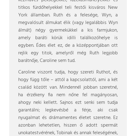
kézműves pékségekkel, fazekasműhelyekkel és
titkos fürdőhelyekkel teli festői kisváros New
York államban. Ruth és a felesége, Wyn, a
megvalósult álmukat élik (vagy legalábbis Wyn
álmát) négy gyermekükkel a kis farmjukon,
amely baráti körük idilli találkozóhelye is
egyben. Édes élet ez, de a középpontjában ott
rejlik egy titok, amelyről még Ruth legjobb
barátnője, Caroline sem tud.
Caroline viszont tudja, hogy szereti Ruthot, és
hogy függ tőle – attól a kapcsolattól, ami a két
család között van. Mindennél jobban szeretné,
ha érzékeny fia nem nőne fel magányosan,
ahogy neki kellett. Sajnos ezt senki sem tudja
garantálni; legkevésbé a férje, aki csak
nyugalmat és drámamentes életet szeretne. Ez
azonban lehetetlen, hiszen ő adott spermát
unokatestvérének, Tobinak és annak feleségének,