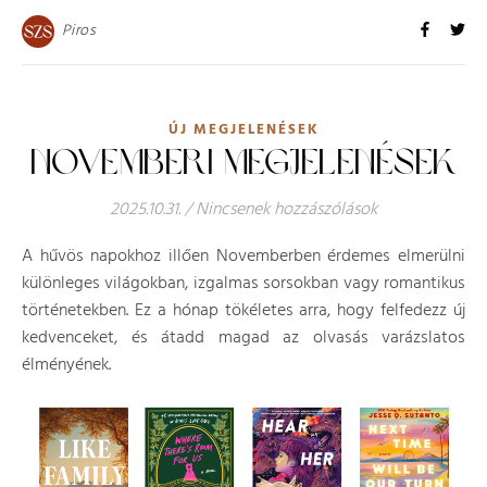
Piros
ÚJ MEGJELENÉSEK
NOVEMBERI MEGJELENÉSEK
2025.10.31.
/
Nincsenek hozzászólások
A hűvös napokhoz illően Novemberben érdemes elmerülni
különleges világokban, izgalmas sorsokban vagy romantikus
történetekben. Ez a hónap tökéletes arra, hogy felfedezz új
kedvenceket, és átadd magad az olvasás varázslatos
élményének.