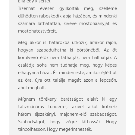
Ella egy kísértet.
Tizenhat évesen gyilkolták meg, szelleme
dühödten raboskodik apja házában, és mindenki
számára láthatatlan, kivéve mostohaanyját és
mostohatestvéreit.
Még akkor is határokba ütközik, amikor rájön,
hogyan szabadulhatna ki börtönéből. Az őt
körülvevő élők nem láthatják, nem hallhatják. A
családja soha nem tudhatja meg, hogy képes
elhagyni a házat. És minden este, amikor éjfélt üt
az óra, újra ott találja magát azon a lépcsőn,
ahol meghalt.
Mígnem törékeny barátságot alakít ki egy
talizmánárus tündérrel, akivel alkut kötnek:
három éjszakányi, majdnem-élő szabadságot.
Szabadságot, hogy végre láthassák. Hogy
táncolhasson. Hogy megérinthessék.