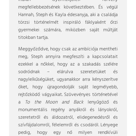
megfellebbezésének következtében. És végül
Hannah, Steph és Kayla édesanyja, aki a családja
törzsi történelmét inspiráló fáklyaként őrzi
gyermekei számára, miközben saját múltját
titokban tartja.
Meggyőződve, hogy csak az ambíciója mentheti
meg, Steph annyira megfeszíti a kapcsolatait
ezekkel a nőkkel, hogy az a szakadás szélére
sodródnak – elárulva szeretetüket és
nagylelkűségüket, ugyanakkor arra kényszerítve
őket, hogy újragondolják saját legmélyebb,
rejtőzködő vágyaikat. Szövevényes történetével
a
To the Moon and Back
lenyűgöző és
monumentális regény anyákról és lányokról,
szeretetről és áldozatról, elidegenedésről és
szívfájdalomról, félelemről és csodáról. Lényege
pedig, hogy egy nő milyen rendkívüli