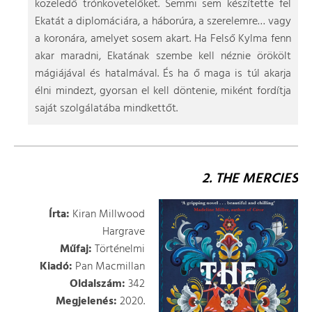
közeledő trónkövetelőket. Semmi sem készítette fel
Ekatát a diplomáciára, a háborúra, a szerelemre… vagy
a koronára, amelyet sosem akart. Ha Felső Kylma fenn
akar maradni, Ekatának szembe kell néznie örökölt
mágiájával és hatalmával. És ha ő maga is túl akarja
élni mindezt, gyorsan el kell döntenie, miként fordítja
saját szolgálatába mindkettőt.
2. THE MERCIES
Írta:
Kiran Millwood
Hargrave
Műfaj:
Történelmi
Kiadó:
Pan Macmillan
Oldalszám:
342
Megjelenés:
2020.