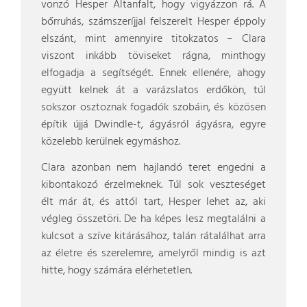
vonzó Hesper Altanfalt, hogy vigyázzon rá. A
bőrruhás, számszeríjjal felszerelt Hesper éppoly
elszánt, mint amennyire titokzatos – Clara
viszont inkább töviseket rágna, minthogy
elfogadja a segítségét. Ennek ellenére, ahogy
együtt kelnek át a varázslatos erdőkön, túl
sokszor osztoznak fogadók szobáin, és közösen
építik újjá Dwindle-t, ágyásról ágyásra, egyre
közelebb kerülnek egymáshoz.
Clara azonban nem hajlandó teret engedni a
kibontakozó érzelmeknek. Túl sok veszteséget
élt már át, és attól tart, Hesper lehet az, aki
végleg összetöri. De ha képes lesz megtalálni a
kulcsot a szíve kitárásához, talán rátalálhat arra
az életre és szerelemre, amelyről mindig is azt
hitte, hogy számára elérhetetlen.