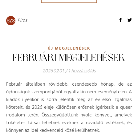
Piros
ÚJ MEGJELENÉSEK
FEBRUÁRI MEGJELENÉSEK
2026.02.01.
/
1 hozzászólás
Február általában rövidebb, csendesebb hónap, de az
újdonságok szempontjából egyáltalán nem eseménytelen. A
kiadók ilyenkor is sorra jelentik meg az év első izgalmas
köteteit, és 2026 eleje különösen erősnek ígérkezik a queer
irodalom terén. Összegyűjtöttünk nyolc könyvet, amelyek
tökéletes társai lehetnek ezeknek a rövidülő estéknek, és
könnyen az idei kedvenceid közé kerülhetnek.