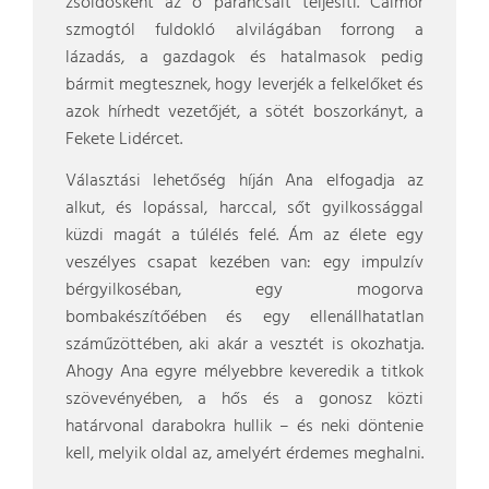
zsoldosként az ő parancsait teljesíti. Caimor
szmogtól fuldokló alvilágában forrong a
lázadás, a gazdagok és hatalmasok pedig
bármit megtesznek, hogy leverjék a felkelőket és
azok hírhedt vezetőjét, a sötét boszorkányt, a
Fekete Lidércet.
Választási lehetőség híján Ana elfogadja az
alkut, és lopással, harccal, sőt gyilkossággal
küzdi magát a túlélés felé. Ám az élete egy
veszélyes csapat kezében van: egy impulzív
bérgyilkoséban, egy mogorva
bombakészítőében és egy ellenállhatatlan
száműzöttében, aki akár a vesztét is okozhatja.
Ahogy Ana egyre mélyebbre keveredik a titkok
szövevényében, a hős és a gonosz közti
határvonal darabokra hullik – és neki döntenie
kell, melyik oldal az, amelyért érdemes meghalni.