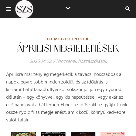
ÚJ MEGJELENÉSEK
ÁPRILISI MEGJELENÉSEK
2026.04.02.
/
Nincsenek hozzászólások
Áprilisra már tényleg megérkezik a tavasz: hosszabbak a
napok, egyre több minden zöldül, és az időjárás is
kiszámíthatatlanabb. Ilyenkor sokszor jól jön egy nyugodt
délután – egy könyvvel, egy kis napsütéssel, vagy akár az
eső hangjával a háttérben. Ehhez az időszakhoz gyűjtöttünk
össze nyolc friss megjelenést, amik közül könnyű kedvedre
valót találni.