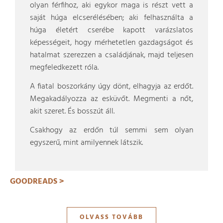
olyan férfihoz, aki egykor maga is részt vett a
saját húga elcserélésében; aki felhasználta a
húga életért cserébe kapott varázslatos
képességeit, hogy mérhetetlen gazdagságot és
hatalmat szerezzen a családjának, majd teljesen
megfeledkezett róla.
A fiatal boszorkány úgy dönt, elhagyja az erdőt.
Megakadályozza az esküvőt. Megmenti a nőt,
akit szeret. És bosszút áll.
Csakhogy az erdőn túl semmi sem olyan
egyszerű, mint amilyennek látszik.
GOODREADS >
OLVASS TOVÁBB