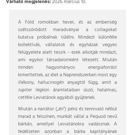
Várható megjelenés:
2026. március 10.
A Föld romokban hever, és az emberiség
szétszóródott maradványai a csillagokat
kutatva próbálnak túlélni. Mindezt különféle
kollektívák, vállalatok és egyházak vegyes
felügyelete alatt teszik – ezek alkotják mindazt,
ami egykor társadalomként létezett. Miután
minden hagyományos energiaforrást
kimerítettek, az élet a Naprendszerben most egy
illékony, hallucinogén anyagtól függ, amit a
Jupiter légköri áramlataiban úszó, hatalmas,
cetféle Leviatánok agyából gyűjtenek.
Miután a narrátor („én”) pénz és tennivaló nélkül
marad a felszínen, munkát vállal a Pequod nevű
bárkán, amellyel Leviatánokra vadásznak. A
fedélzeten azonban a bárka kapitányának