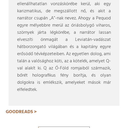
ellenállhatatlan vonzáskörébe kerül, aki egy
karizmatikus, de megszállott nő, és akit a
narrátor csupán „A”-nak nevez. Ahogy a Pequod
egyre mélyebbre merül az óriásbolygó viharos,
szörnyek járta légkörébe, a narrátor lassan
elveszíti önmagát a Leviatán-vadászat
hátborzongató világában és a kapitány egyre
erősödő tévképzeteiben. Az egyetlen dolog, ami
talán a valósághoz köti, az a kötelék, amelyet Q-
val alakít ki. Q az Ó-Föld romjaiból származik,
bőrét holografikus fény borítja, és olyan
dolgokra is emlékszik, amelyeket mások már
elfeledtek.
GOODREADS >