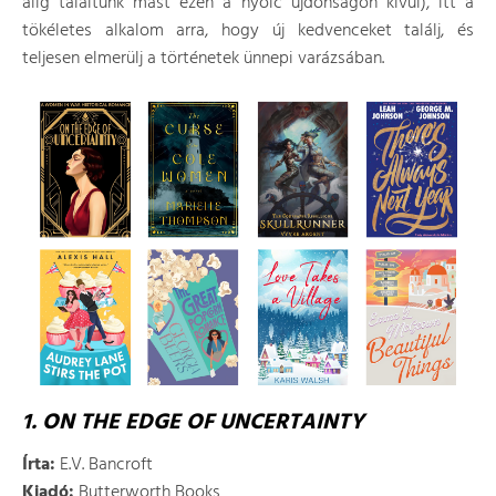
alig találtunk mást ezen a nyolc újdonságon kívül), itt a
tökéletes alkalom arra, hogy új kedvenceket találj, és
teljesen elmerülj a történetek ünnepi varázsában.
1. ON THE EDGE OF UNCERTAINTY
Írta:
E.V. Bancroft
Kiadó:
Butterworth Books