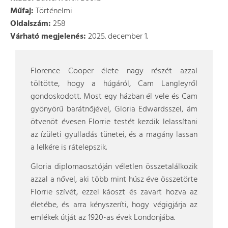
Műfaj:
Történelmi
Oldalszám:
258
Várható megjelenés:
2025. december 1.
Florence Cooper élete nagy részét azzal
töltötte, hogy a húgáról, Cam Langleyről
gondoskodott. Most egy házban él vele és Cam
gyönyörű barátnőjével, Gloria Edwardsszel, ám
ötvenöt évesen Florrie testét kezdik lelassítani
az ízületi gyulladás tünetei, és a magány lassan
a lelkére is rátelepszik.
Gloria diplomaosztóján véletlen összetalálkozik
azzal a nővel, aki több mint húsz éve összetörte
Florrie szívét, ezzel káoszt és zavart hozva az
életébe, és arra kényszeríti, hogy végigjárja az
emlékek útját az 1920-as évek Londonjába.