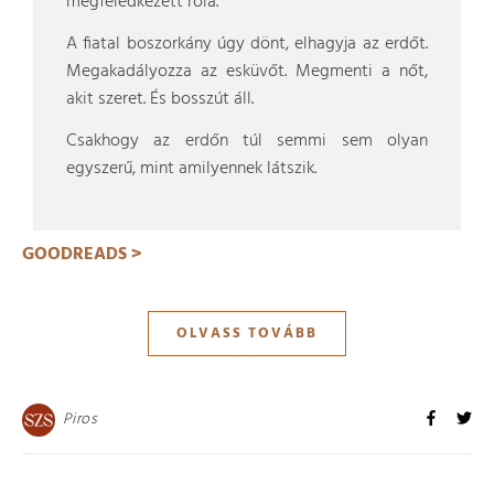
megfeledkezett róla.
A fiatal boszorkány úgy dönt, elhagyja az erdőt.
Megakadályozza az esküvőt. Megmenti a nőt,
akit szeret. És bosszút áll.
Csakhogy az erdőn túl semmi sem olyan
egyszerű, mint amilyennek látszik.
GOODREADS >
OLVASS TOVÁBB
Piros