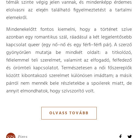
témák szinte végig jelen vannak, és mindenképp érdemes
elolvasni az elején található figyelmeztetést a tartalmi
elemekről.
Mindenekelőtt fontos kiemelni, hogy a történet szíve
azonban egy romantikus szál, ráadásul a két legjelentősebb
kapcsolat queer (egy nő–nő és egy férfi–férfi pár). A szerző
gyönyörűen mutatja be mindkét oldalt: a titkolózó,
félelemmel teli szerelmet, valamint az elfogadó, felfedező
és örömteli kapcsolatot. Természetesen a női főszereplők
között kibontakozó szerelmet különösen imádtam; a másik
párról nem mennék bele részletekbe a spoilerek miatt, de
annyit elmondhatok, hogy szívszorító volt.
OLVASS TOVÁBB
Piros