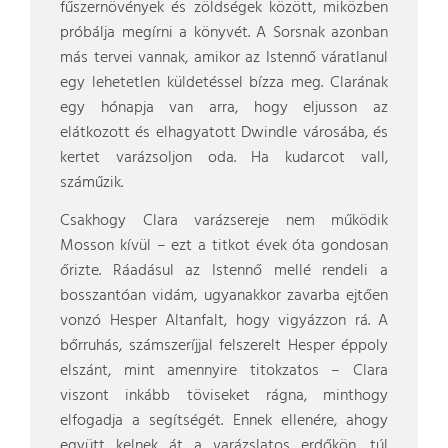
fűszernövények és zöldségek között, miközben
próbálja megírni a könyvét. A Sorsnak azonban
más tervei vannak, amikor az Istennő váratlanul
egy lehetetlen küldetéssel bízza meg. Clarának
egy hónapja van arra, hogy eljusson az
elátkozott és elhagyatott Dwindle városába, és
kertet varázsoljon oda. Ha kudarcot vall,
száműzik.
Csakhogy Clara varázsereje nem működik
Mosson kívül – ezt a titkot évek óta gondosan
őrizte. Ráadásul az Istennő mellé rendeli a
bosszantóan vidám, ugyanakkor zavarba ejtően
vonzó Hesper Altanfalt, hogy vigyázzon rá. A
bőrruhás, számszeríjjal felszerelt Hesper éppoly
elszánt, mint amennyire titokzatos – Clara
viszont inkább töviseket rágna, minthogy
elfogadja a segítségét. Ennek ellenére, ahogy
együtt kelnek át a varázslatos erdőkön, túl