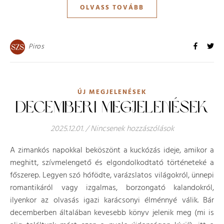
OLVASS TOVÁBB
Piros
ÚJ MEGJELENÉSEK
DECEMBERI MEGJELENÉSEK
2025.12.01.
/
Nincsenek hozzászólások
A zimankós napokkal beköszönt a kuckózás ideje, amikor a
meghitt, szívmelengető és elgondolkodtató történeteké a
főszerep. Legyen szó hófödte, varázslatos világokról, ünnepi
romantikáról vagy izgalmas, borzongató kalandokról,
ilyenkor az olvasás igazi karácsonyi élménnyé válik. Bár
decemberben általában kevesebb könyv jelenik meg (mi is