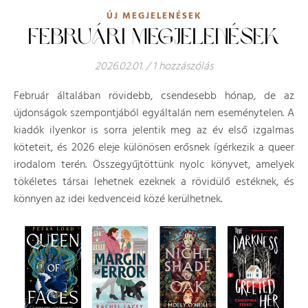
ÚJ MEGJELENÉSEK
FEBRUÁRI MEGJELENÉSEK
2026.02.01.
/
1 hozzászólás
Február általában rövidebb, csendesebb hónap, de az
újdonságok szempontjából egyáltalán nem eseménytelen. A
kiadók ilyenkor is sorra jelentik meg az év első izgalmas
köteteit, és 2026 eleje különösen erősnek ígérkezik a queer
irodalom terén. Összegyűjtöttünk nyolc könyvet, amelyek
tökéletes társai lehetnek ezeknek a rövidülő estéknek, és
könnyen az idei kedvenceid közé kerülhetnek.