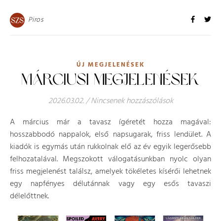
Piros
ÚJ MEGJELENÉSEK
MÁRCIUSI MEGJELENÉSEK
2026.03.02.
/
Nincsenek hozzászólások
A március már a tavasz ígéretét hozza magával:
hosszabbodó nappalok, első napsugarak, friss lendület. A
kiadók is egymás után rukkolnak elő az év egyik legerősebb
felhozatalával. Megszokott válogatásunkban nyolc olyan
friss megjelenést találsz, amelyek tökéletes kísérői lehetnek
egy napfényes délutánnak vagy egy esős tavaszi
délelőttnek.