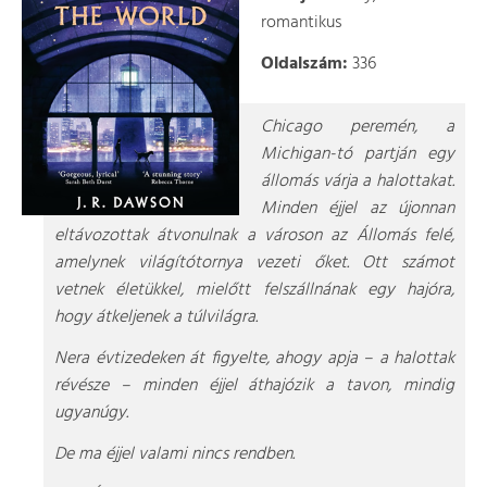
romantikus
Oldalszám:
336
Chicago peremén, a
Michigan-tó partján egy
állomás várja a halottakat.
Minden éjjel az újonnan
eltávozottak átvonulnak a városon az Állomás felé,
amelynek világítótornya vezeti őket. Ott számot
vetnek életükkel, mielőtt felszállnának egy hajóra,
hogy átkeljenek a túlvilágra.
Nera évtizedeken át figyelte, ahogy apja – a halottak
révésze – minden éjjel áthajózik a tavon, mindig
ugyanúgy.
De ma éjjel valami nincs rendben.