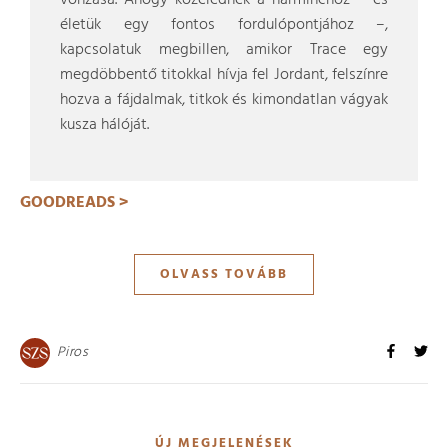
vonzása. Ahogy közelednek a harminchoz – és
életük egy fontos fordulópontjához –,
kapcsolatuk megbillen, amikor Trace egy
megdöbbentő titokkal hívja fel Jordant, felszínre
hozva a fájdalmak, titkok és kimondatlan vágyak
kusza hálóját.
GOODREADS >
OLVASS TOVÁBB
Piros
ÚJ MEGJELENÉSEK