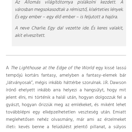
Az Állomás világítótornya pislákolni kezdett. A
városban megsokasodtak a rémisztő, kísérteties lények.
És egy ember – egy élő ember – is feljutott a hajóra.
A neve Charlie. Egy dal vezette ide. És keres valakit,
akit elveszített.
A
The Lighthouse at the Edge of the World
egy kissé lassú
tempójú kortárs fantasy, amelyben a fantasy-elemek bár
„látványosak”, mégis inkább háttérbe szorulnak. J.R. Dawson
írónő ehelyett inkább arra helyezi a hangsúlyt, hogy mit
jelent élni, mi történik a halál után, hogyan dolgozzuk fel a
gyászt, hogyan őrizzük meg az emlékeket, és miként lehet
továbblépni egy elképzelhetetlen veszteség után. Emiatt
meglehetősen nehéz olvasmány, már ami az érzelmeket
illeti: kevés benne a felüdülést jelentő pillanat, a súlyos