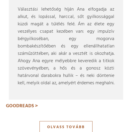
Választási lehetőség híján Ana elfogadja az
alkut, és lopással, harccal, sőt gyilkossággal
küzdi magát a túlélés felé. Ám az élete egy
veszélyes csapat kezében van: egy impulzív
bérgyilkoséban, egy mogorva
bombakészítőében és egy ellenállhatatlan
száműzöttében, aki akár a vesztét is okozhatja.
Ahogy Ana egyre mélyebbre keveredik a titkok
szövevényében, a hős és a gonosz közti
határvonal darabokra hullik – és neki döntenie
kell, melyik oldal az, amelyért érdemes meghalni.
GOODREADS >
OLVASS TOVÁBB