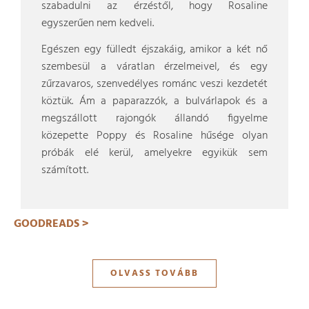
szabadulni az érzéstől, hogy Rosaline
egyszerűen nem kedveli.
Egészen egy fülledt éjszakáig, amikor a két nő
szembesül a váratlan érzelmeivel, és egy
zűrzavaros, szenvedélyes románc veszi kezdetét
köztük. Ám a paparazzók, a bulvárlapok és a
megszállott rajongók állandó figyelme
közepette Poppy és Rosaline hűsége olyan
próbák elé kerül, amelyekre egyikük sem
számított.
GOODREADS >
OLVASS TOVÁBB