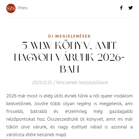
Piros
ÚJ MEGJELENÉSEK
5 WLW KÖNYV, AMIT
NAGYON VÁRUNK 2026-
BAN
2025.12.13.
/
Nincsenek hozzászólások
2026 már most is elég ütős évnek tűnik a női queer irodalom
kedvelőinek. Jövőre több olyan regény is megjelenik, ami
frissebb, bátrabb és érzelmileg még gazdagabb
nézőpontokat hoz. Összeszedtünk öt könyvet, amit mi már
tűkön ülve várunk, és nagy eséllyel nálad is azonnal a
várólista élére kerülnek majd.