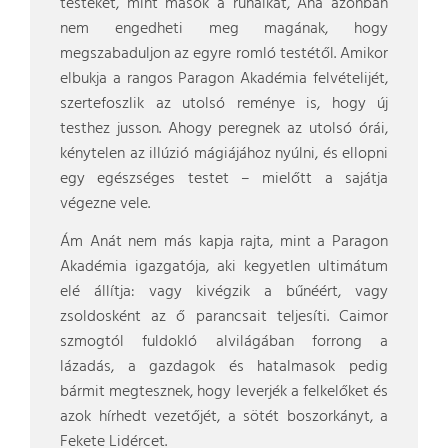
testeket, mint mások a ruháikat, Ana azonban
nem engedheti meg magának, hogy
megszabaduljon az egyre romló testétől. Amikor
elbukja a rangos Paragon Akadémia felvételijét,
szertefoszlik az utolsó reménye is, hogy új
testhez jusson. Ahogy peregnek az utolsó órái,
kénytelen az illúzió mágiájához nyúlni, és ellopni
egy egészséges testet – mielőtt a sajátja
végezne vele.
Ám Anát nem más kapja rajta, mint a Paragon
Akadémia igazgatója, aki kegyetlen ultimátum
elé állítja: vagy kivégzik a bűnéért, vagy
zsoldosként az ő parancsait teljesíti. Caimor
szmogtól fuldokló alvilágában forrong a
lázadás, a gazdagok és hatalmasok pedig
bármit megtesznek, hogy leverjék a felkelőket és
azok hírhedt vezetőjét, a sötét boszorkányt, a
Fekete Lidércet.