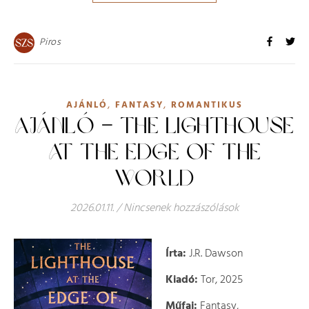
Piros
,
,
AJÁNLÓ
FANTASY
ROMANTIKUS
AJÁNLÓ – THE LIGHTHOUSE
AT THE EDGE OF THE
WORLD
2026.01.11.
/
Nincsenek hozzászólások
Írta:
J.R. Dawson
Kiadó:
Tor, 2025
Műfaj:
Fantasy,