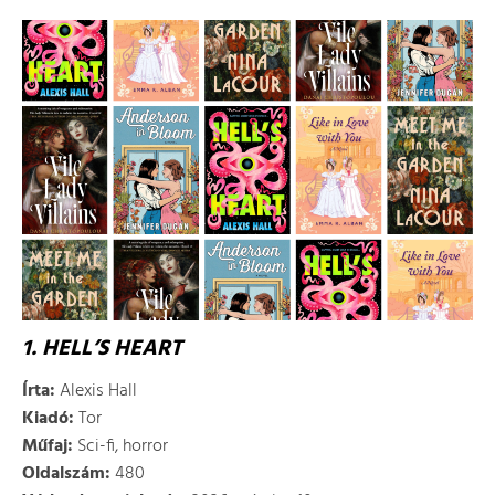
1. HELL’S HEART
Írta:
Alexis Hall
Kiadó:
Tor
Műfaj:
Sci-fi, horror
Oldalszám:
480