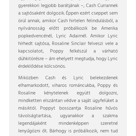
gyerekkori legjobb barátjának –, Cash Currannek
a sajtósaként dolgozik. Éppen ezért cseppet sem
örül annak, amikor Cash hirtelen felindulásból, a
nyilvánosság előtt próbálkozik be Amerika
popkedvencénél, Lyric Adairnél. Amikor Lyric
hírhedt sajtósa, Rosaline Sinclair felveszi vele a
kapcsolatot, Poppy felkészül a várható
dühkitörésre – ám ehelyett megtudja, hogy Lyric
érdeklődése kölcsönös.
Miközben Cash és Lyric belekezdenek
elhamarkodott, viharos románcukba, Poppy és
Rosaline kénytelenek együtt dolgozni,
mindketten elszántan védve a saját ügyfelüket a
másiktól. Poppyt bosszantja Rosaline hűvös
távolságtartása, ugyanakkor a szakma
legendájaként mindenképpen szeretné
lenyűgözni őt. Bárhogy is próbálkozik, nem tud