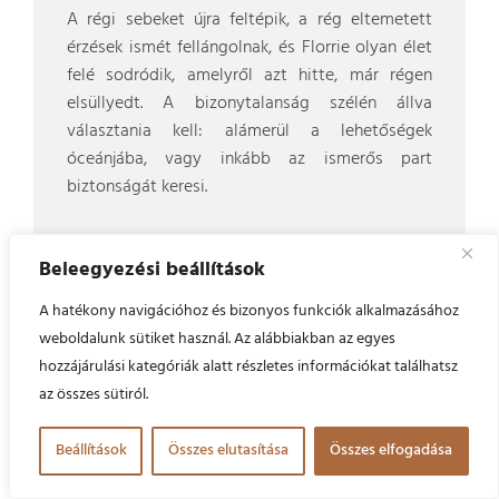
A régi sebeket újra feltépik, a rég eltemetett
érzések ismét fellángolnak, és Florrie olyan élet
felé sodródik, amelyről azt hitte, már régen
elsüllyedt. A bizonytalanság szélén állva
választania kell: alámerül a lehetőségek
óceánjába, vagy inkább az ismerős part
biztonságát keresi.
Beleegyezési beállítások
GOODREADS >
A hatékony navigációhoz és bizonyos funkciók alkalmazásához
weboldalunk sütiket használ. Az alábbiakban az egyes
OLVASS TOVÁBB
hozzájárulási kategóriák alatt részletes információkat találhatsz
az összes sütiról.
Piros
Beállítások
Összes elutasítása
Összes elfogadása