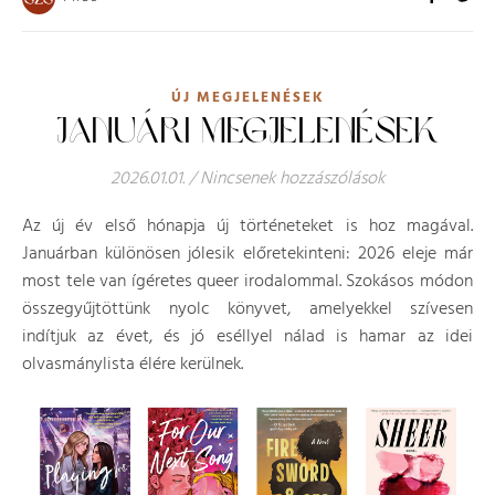
ÚJ MEGJELENÉSEK
JANUÁRI MEGJELENÉSEK
2026.01.01.
/
Nincsenek hozzászólások
Az új év első hónapja új történeteket is hoz magával.
Januárban különösen jólesik előretekinteni: 2026 eleje már
most tele van ígéretes queer irodalommal. Szokásos módon
összegyűjtöttünk nyolc könyvet, amelyekkel szívesen
indítjuk az évet, és jó eséllyel nálad is hamar az idei
olvasmánylista élére kerülnek.