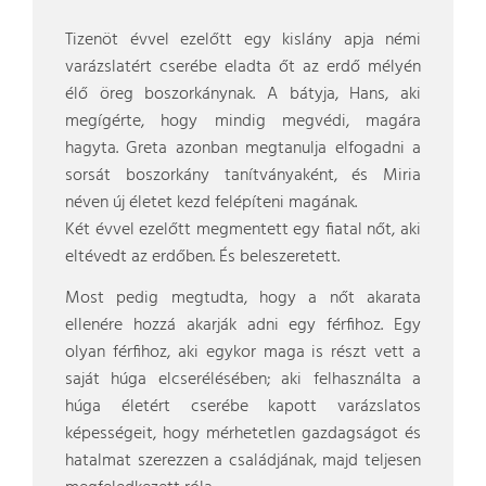
Tizenöt évvel ezelőtt egy kislány apja némi
varázslatért cserébe eladta őt az erdő mélyén
élő öreg boszorkánynak. A bátyja, Hans, aki
megígérte, hogy mindig megvédi, magára
hagyta. Greta azonban megtanulja elfogadni a
sorsát boszorkány tanítványaként, és Miria
néven új életet kezd felépíteni magának.
Két évvel ezelőtt megmentett egy fiatal nőt, aki
eltévedt az erdőben. És beleszeretett.
Most pedig megtudta, hogy a nőt akarata
ellenére hozzá akarják adni egy férfihoz. Egy
olyan férfihoz, aki egykor maga is részt vett a
saját húga elcserélésében; aki felhasználta a
húga életért cserébe kapott varázslatos
képességeit, hogy mérhetetlen gazdagságot és
hatalmat szerezzen a családjának, majd teljesen