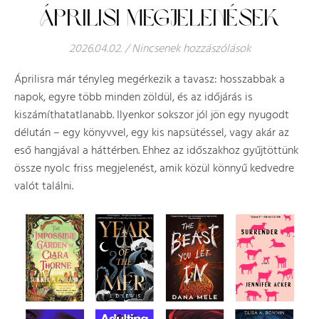
ÁPRILISI MEGJELENÉSEK
2026.04.02.
/
Nincsenek hozzászólások
Áprilisra már tényleg megérkezik a tavasz: hosszabbak a
napok, egyre több minden zöldül, és az időjárás is
kiszámíthatatlanabb. Ilyenkor sokszor jól jön egy nyugodt
délután – egy könyvvel, egy kis napsütéssel, vagy akár az
eső hangjával a háttérben. Ehhez az időszakhoz gyűjtöttünk
össze nyolc friss megjelenést, amik közül könnyű kedvedre
valót találni.