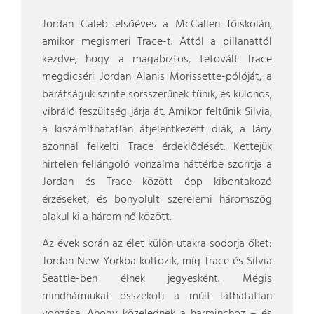
Jordan Caleb elsőéves a McCallen főiskolán,
amikor megismeri Trace-t. Attól a pillanattól
kezdve, hogy a magabiztos, tetovált Trace
megdicséri Jordan Alanis Morissette-pólóját, a
barátságuk szinte sorsszerűnek tűnik, és különös,
vibráló feszültség járja át. Amikor feltűnik Silvia,
a kiszámíthatatlan átjelentkezett diák, a lány
azonnal felkelti Trace érdeklődését. Kettejük
hirtelen fellángoló vonzalma háttérbe szorítja a
Jordan és Trace között épp kibontakozó
érzéseket, és bonyolult szerelemi háromszög
alakul ki a három nő között.
Az évek során az élet külön utakra sodorja őket:
Jordan New Yorkba költözik, míg Trace és Silvia
Seattle-ben élnek jegyesként. Mégis
mindhármukat összeköti a múlt láthatatlan