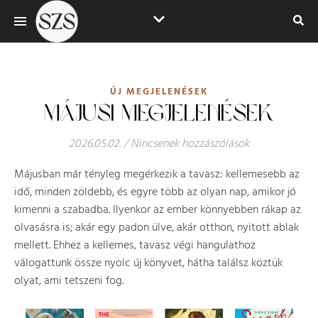
ÚJ MEGJELENÉSEK
MÁJUSI MEGJELENÉSEK
2026.05.02.
/
Nincsenek hozzászólások
Májusban már tényleg megérkezik a tavasz: kellemesebb az
idő, minden zöldebb, és egyre több az olyan nap, amikor jó
kimenni a szabadba. Ilyenkor az ember könnyebben rákap az
olvasásra is; akár egy padon ülve, akár otthon, nyitott ablak
mellett. Ehhez a kellemes, tavasz végi hangulathoz
válogattunk össze nyolc új könyvet, hátha találsz köztük
olyat, ami tetszeni fog.