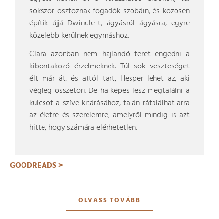
sokszor osztoznak fogadók szobáin, és közösen
építik újjá Dwindle-t, ágyásról ágyásra, egyre
közelebb kerülnek egymáshoz.
Clara azonban nem hajlandó teret engedni a
kibontakozó érzelmeknek. Túl sok veszteséget
élt már át, és attól tart, Hesper lehet az, aki
végleg összetöri. De ha képes lesz megtalálni a
kulcsot a szíve kitárásához, talán rátalálhat arra
az életre és szerelemre, amelyről mindig is azt
hitte, hogy számára elérhetetlen.
GOODREADS >
OLVASS TOVÁBB