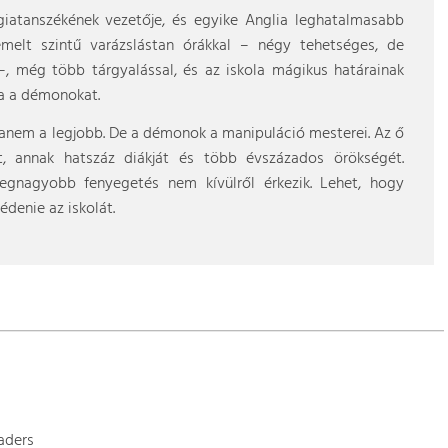
tanszékének vezetője, és egyike Anglia leghatalmasabb
emelt szintű varázslástan órákkal – négy tehetséges, de
, még több tárgyalással, és az iskola mágikus határainak
sa a démonokat.
Hanem a legjobb. De a démonok a manipuláció mesterei. Az ő
t, annak hatszáz diákját és több évszázados örökségét.
egnagyobb fenyegetés nem kívülről érkezik. Lehet, hogy
enie az iskolát.
aders