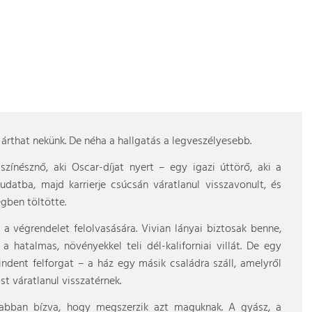
árthat nekünk. De néha a hallgatás a legveszélyesebb.
 színésznő, aki Oscar-díjat nyert – egy igazi úttörő, aki a
atba, majd karrierje csúcsán váratlanul visszavonult, és
égben töltötte.
 a végrendelet felolvasására. Vivian lányai biztosak benne,
a hatalmas, növényekkel teli dél-kaliforniai villát. De egy
ndent felforgat – a ház egy másik családra száll, amelyről
t váratlanul visszatérnek.
, abban bízva, hogy megszerzik azt maguknak. A gyász, a