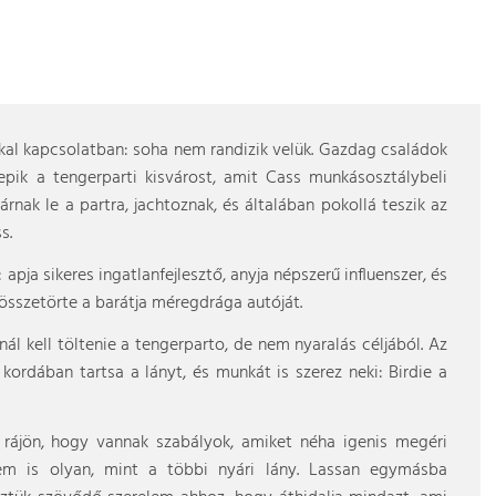
kal kapcsolatban: soha nem randizik velük. Gazdag családok
epik a tengerparti kisvárost, amit Cass munkásosztálybeli
árnak le a partra, jachtoznak, és általában pokollá teszik az
s.
apja sikeres ingatlanfejlesztő, anyja népszerű influenszer, és
 összetörte a barátja méregdrága autóját.
nál kell töltenie a tengerparto, de nem nyaralás céljából. Az
kordában tartsa a lányt, és munkát is szerez neki: Birdie a
 rájön, hogy vannak szabályok, amiket néha igenis megéri
em is olyan, mint a többi nyári lány. Lassan egymásba