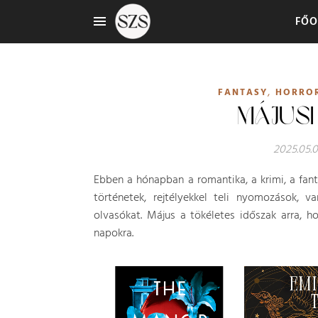
FŐO
,
FANTASY
HORRO
MÁJUSI
2025.05.0
Ebben a hónapban a romantika, a krimi, a fant
történetek, rejtélyekkel teli nyomozások, v
olvasókat. Május a tökéletes időszak arra, 
napokra.