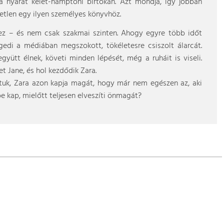
a nyarat kelet-hamptoni birtokán. Azt mondja, így jobban
tlen egy ilyen személyes könyvhöz.
ez – és nem csak szakmai szinten. Ahogy egyre több időt
gedi a médiában megszokott, tökéletesre csiszolt álarcát.
gyütt élnek, követi minden lépését, még a ruháit is viseli.
 Jane, és hol kezdődik Zara.
tuk, Zara azon kapja magát, hogy már nem egészen az, aki
e kap, mielőtt teljesen elveszíti önmagát?