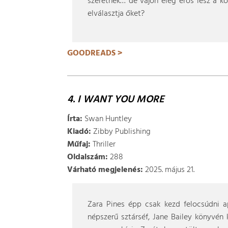
szeretnek… de vajon elég erős lesz a k
elválasztja őket?
GOODREADS >
4. I WANT YOU MORE
Írta:
Swan Huntley
Kiadó:
Zibby Publishing
Műfaj:
Thriller
Oldalszám:
288
Várható megjelenés:
2025. május 21.
Zara Pines épp csak kezd felocsúdni ap
népszerű sztárséf, Jane Bailey könyvén 