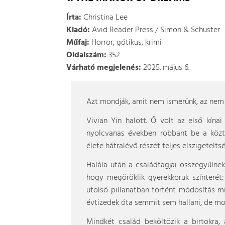
Írta:
Christina Lee
Kiadó:
Avid Reader Press / Simon & Schuster
Műfaj:
Horror, gótikus, krimi
Oldalszám:
352
Várható megjelenés:
2025. május 6.
Azt mondják, amit nem ismerünk, az nem 
Vivian Yin halott. Ő volt az első kínai
nyolcvanas években robbant be a köztud
élete hátralévő részét teljes elszigetelts
Halála után a családtagjai összegyűlnek
hogy megöröklik gyerekkoruk színterét: 
utolsó pillanatban történt módosítás mi
évtizedek óta semmit sem hallani, de mos
Mindkét család beköltözik a birtokra