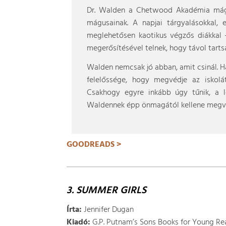
Dr. Walden a Chetwood Akadémia mágia
mágusainak. A napjai tárgyalásokkal, 
meglehetősen kaotikus végzős diákkal –
megerősítésével telnek, hogy távol tart
Walden nemcsak jó abban, amit csinál. 
felelőssége, hogy megvédje az iskolá
Csakhogy egyre inkább úgy tűnik, a l
Waldennek épp önmagától kellene megvéd
GOODREADS >
3. SUMMER GIRLS
Írta:
Jennifer Dugan
Kiadó:
G.P. Putnam’s Sons Books for Young Re