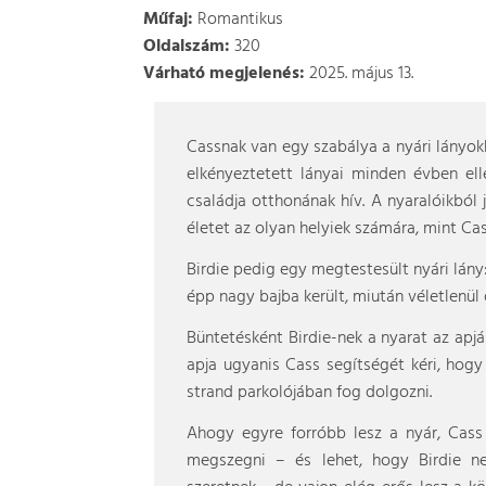
Műfaj:
Romantikus
Oldalszám:
320
Várható megjelenés:
2025. május 13.
Cassnak van egy szabálya a nyári lányok
elkényeztetett lányai minden évben ell
családja otthonának hív. A nyaralóikból j
életet az olyan helyiek számára, mint Cas
Birdie pedig egy megtestesült nyári lány: 
épp nagy bajba került, miután véletlenül
Büntetésként Birdie-nek a nyarat az apjá
apja ugyanis Cass segítségét kéri, hogy 
strand parkolójában fog dolgozni.
Ahogy egyre forróbb lesz a nyár, Cass
megszegni – és lehet, hogy Birdie n