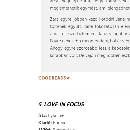
arca meghívja Zarát, hogy töltse vele 
megismerhetik egymást, ami elengedhete
Zara egyre jobban kezd kötődni Jane-h
töltenek együtt, Jane fokozatosan elen
Zara teljesen belemerül Jane világába: e
Egyre nehezebb megmondani, hol ér véget
Ahogy egyre szorosabb lesz a kapcsola
korábban volt. De vajon még időben észb
GOODREADS >
5. LOVE IN FOCUS
Írta:
Lyla Lee
Kiadó:
Forever