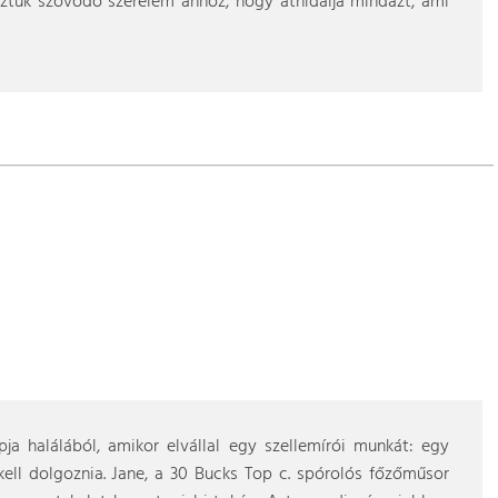
öztük szövődő szerelem ahhoz, hogy áthidalja mindazt, ami
ja halálából, amikor elvállal egy szellemírói munkát: egy
kell dolgoznia. Jane, a 30 Bucks Top c. spórolós főzőműsor