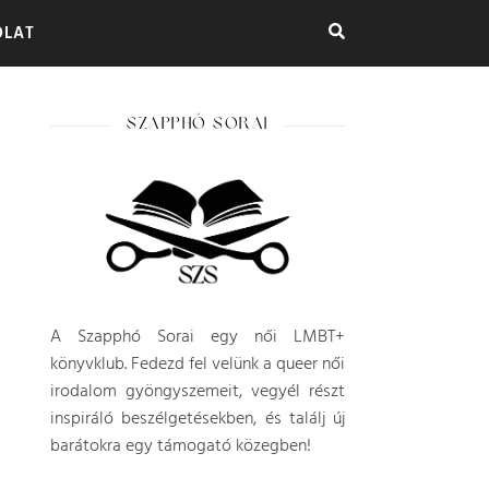
OLAT
SZAPPHÓ SORAI
A Szapphó Sorai egy női LMBT+
könyvklub. Fedezd fel velünk a queer női
irodalom gyöngyszemeit, vegyél részt
inspiráló beszélgetésekben, és találj új
barátokra egy támogató közegben!