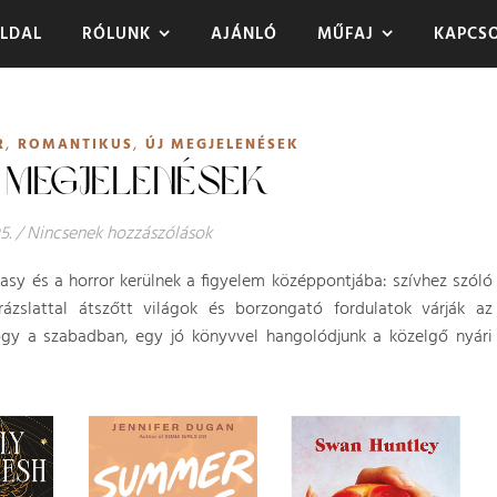
LDAL
RÓLUNK
AJÁNLÓ
MŰFAJ
KAPCS
,
,
R
ROMANTIKUS
ÚJ MEGJELENÉSEK
 MEGJELENÉSEK
5.
/
Nincsenek hozzászólások
asy és a horror kerülnek a figyelem középpontjába: szívhez szóló
arázslattal átszőtt világok és borzongató fordulatok várják az
hogy a szabadban, egy jó könyvvel hangolódjunk a közelgő nyári