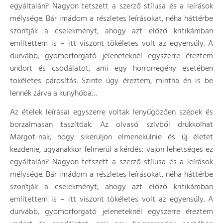
egyáltalán? Nagyon tetszett a szerző stílusa és a leírások
mélysége. Bár imádom a részletes leírásokat, néha háttérbe
szorítják a cselekményt, ahogy azt előző kritikámban
említettem is – itt viszont tökéletes volt az egyensúly. A
durvább, gyomorforgató jeleneteknél egyszerre éreztem
undort és csodálatot, ami egy horrorregény esetében
tökéletes párosítás. Szinte úgy éreztem, mintha én is be
lennék zárva a kunyhóba…
Az ételek leírásai egyszerre voltak lenyűgözően szépek és
borzalmasan taszítóak. Az olvasó szívből drukkolhat
Margot-nak, hogy sikerüljön elmenekülnie és új életet
kezdenie, ugyanakkor felmerül a kérdés: vajon lehetséges ez
egyáltalán? Nagyon tetszett a szerző stílusa és a leírások
mélysége. Bár imádom a részletes leírásokat, néha háttérbe
szorítják a cselekményt, ahogy azt előző kritikámban
említettem is – itt viszont tökéletes volt az egyensúly. A
durvább, gyomorforgató jeleneteknél egyszerre éreztem