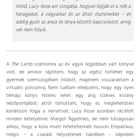
írónő, Lucy Rose azt vizsgálja, hogyan fojtják el a nők a
haragjukat, a vágyaikat és az állati ösztöneiket – és
addig gyűri az anya és lánya közötti kapcsolatot, amíg
vér nem folyik.
A
The Lamb
számomra az év egyik legjobban várt könyve
volt, de amikor rájöttem, hogy az egész történet egy
gyermek szemszögében íródott, majdnem visszaraktam a
virtuális polcomra. Nem tudtam elképzelni, hogy egy ilyen
témájú könyv hiteles lehet egy alig tízéves kislány
nézőpontjából; attól tartottam, hogy ez meglehetősen
korlátozni fogja a narratívát. Lucy Rose azonban rácáfolt
minden kételyemre. Margot figyelmes, de nem túlságosan
ahhoz, hogy a kora miatt hihetetlennek hasson. Empatikus,
mégis – a családi helyzetének tükrében – képtelen