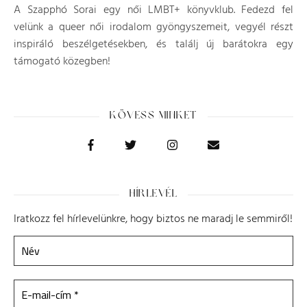
A Szapphó Sorai egy női LMBT+ könyvklub. Fedezd fel
velünk a queer női irodalom gyöngyszemeit, vegyél részt
inspiráló beszélgetésekben, és találj új barátokra egy
támogató közegben!
KÖVESS MINKET
HÍRLEVÉL
Iratkozz fel hírlevelünkre, hogy biztos ne maradj le semmiről!