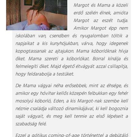
Margot és Mama a közeli
erdő szélén élnek, amióta
Margot az eszét tudja.
Amikor Margot épp nem
iskolában van, csendben és nyugalomban töltik a
napjaikat a kis kunyhójukban, várva, hogy idegenek
kopogtassanak az ajtajukon. Mama kóborlóknak hívja
őket. Mama szereti a kóborlókat. Borral kínálja és
felmelegíti őket. Majd égető étvágyát azzal csillapítja,
hogy feldarabolja a testüket.
De Mama vágyai néha erősebbek, mint az éhsége, és
amikor egy hóvihar kellős közepén felbukkan egy fehér
mosolyú kóborló, Eden, a kis Margot-nak szembe kell
néznie családja változó dinamikájával, ki kell bogoznia
saját vágyait, és meg kell tennie az első lépéseit a
szabadság felé.
Ezzel a gótikus coming-of-age történettel a debütáló