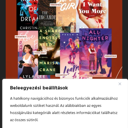
Beleegyezési beállítások
Több betöltés
Kövess minket!
A hatékony navigációhoz és bizonyos funkciók alkalmazásához
weboldalunk sütiket használ. Az alábbiakban az egyes
© 2024 Szapphó Sorai. Minden jog fenntartva.
hozzájárulási kategóriák alatt részletes információkat találhatsz
az összes sütiról.