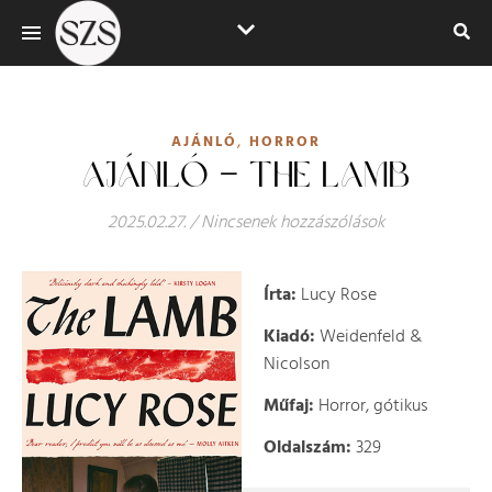
,
AJÁNLÓ
HORROR
AJÁNLÓ – THE LAMB
2025.02.27.
/
Nincsenek hozzászólások
Írta:
Lucy Rose
Kiadó:
Weidenfeld &
Nicolson
Műfaj:
Horror, gótikus
Oldalszám:
329