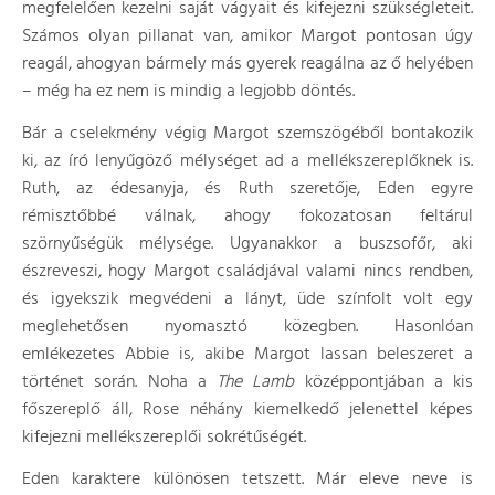
megfelelően kezelni saját vágyait és kifejezni szükségleteit.
Számos olyan pillanat van, amikor Margot pontosan úgy
reagál, ahogyan bármely más gyerek reagálna az ő helyében
– még ha ez nem is mindig a legjobb döntés.
Bár a cselekmény végig Margot szemszögéből bontakozik
ki, az író lenyűgöző mélységet ad a mellékszereplőknek is.
Ruth, az édesanyja, és Ruth szeretője, Eden egyre
rémisztőbbé válnak, ahogy fokozatosan feltárul
szörnyűségük mélysége. Ugyanakkor a buszsofőr, aki
észreveszi, hogy Margot családjával valami nincs rendben,
és igyekszik megvédeni a lányt, üde színfolt volt egy
meglehetősen nyomasztó közegben. Hasonlóan
emlékezetes Abbie is, akibe Margot lassan beleszeret a
történet során. Noha a
The Lamb
középpontjában a kis
főszereplő áll, Rose néhány kiemelkedő jelenettel képes
kifejezni mellékszereplői sokrétűségét.
Eden karaktere különösen tetszett. Már eleve neve is