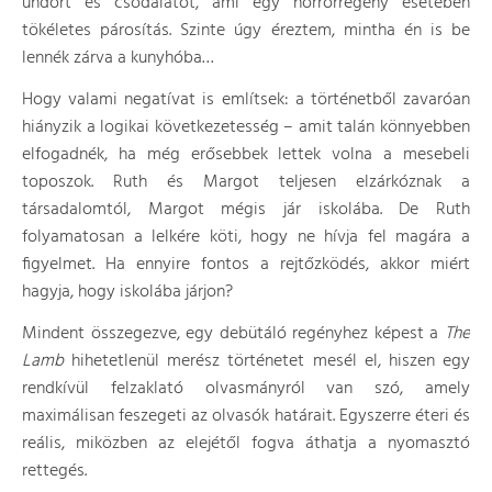
undort és csodálatot, ami egy horrorregény esetében
tökéletes párosítás. Szinte úgy éreztem, mintha én is be
lennék zárva a kunyhóba…
Hogy valami negatívat is említsek: a történetből zavaróan
hiányzik a logikai következetesség – amit talán könnyebben
elfogadnék, ha még erősebbek lettek volna a mesebeli
toposzok. Ruth és Margot teljesen elzárkóznak a
társadalomtól, Margot mégis jár iskolába. De Ruth
folyamatosan a lelkére köti, hogy ne hívja fel magára a
figyelmet. Ha ennyire fontos a rejtőzködés, akkor miért
hagyja, hogy iskolába járjon?
Mindent összegezve, egy debütáló regényhez képest a
The
Lamb
hihetetlenül merész történetet mesél el, hiszen egy
rendkívül felzaklató olvasmányról van szó, amely
maximálisan feszegeti az olvasók határait. Egyszerre éteri és
reális, miközben az elejétől fogva áthatja a nyomasztó
rettegés.