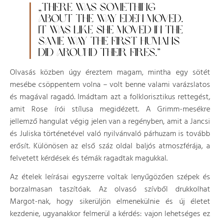
„THERE WAS SOMETHING
ABOUT THE WAY EDEN MOVED.
IT WAS LIKE SHE MOVED IN THE
SAME WAY THE FIRST HUMANS
DID AROUND THEIR FIRES.”
Olvasás közben úgy éreztem magam, mintha egy sötét
mesébe csöppentem volna – volt benne valami varázslatos
és magával ragadó. Imádtam azt a folklorisztikus rettegést,
amit Rose írói stílusa megidézett. A Grimm-mesékre
jellemző hangulat végig jelen van a regényben, amit a Jancsi
és Juliska történetével való nyilvánvaló párhuzam is tovább
erősít. Különösen az első száz oldal baljós atmoszférája, a
felvetett kérdések és témák ragadtak magukkal.
Az ételek leírásai egyszerre voltak lenyűgözően szépek és
borzalmasan taszítóak. Az olvasó szívből drukkolhat
Margot-nak, hogy sikerüljön elmenekülnie és új életet
kezdenie, ugyanakkor felmerül a kérdés: vajon lehetséges ez