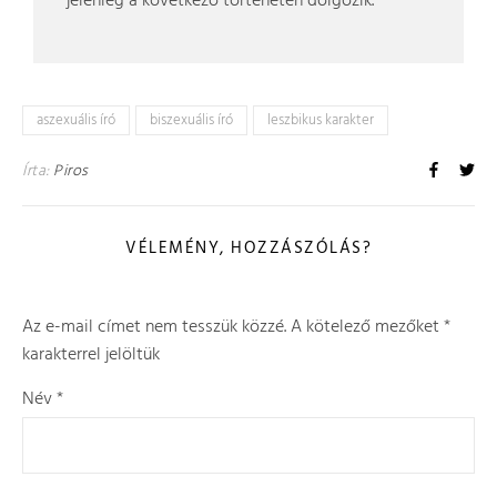
jelenleg a következő történetén dolgozik.
aszexuális író
biszexuális író
leszbikus karakter
Írta:
Piros
VÉLEMÉNY, HOZZÁSZÓLÁS?
Az e-mail címet nem tesszük közzé.
A kötelező mezőket
*
karakterrel jelöltük
Név
*