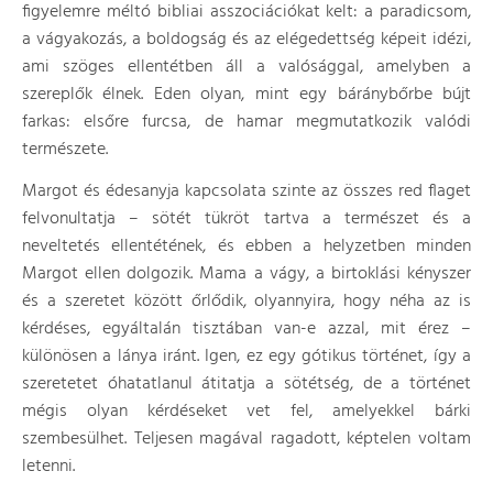
figyelemre méltó bibliai asszociációkat kelt: a paradicsom,
a vágyakozás, a boldogság és az elégedettség képeit idézi,
ami szöges ellentétben áll a valósággal, amelyben a
szereplők élnek. Eden olyan, mint egy báránybőrbe bújt
farkas: elsőre furcsa, de hamar megmutatkozik valódi
természete.
Margot és édesanyja kapcsolata szinte az összes red flaget
felvonultatja – sötét tükröt tartva a természet és a
neveltetés ellentétének, és ebben a helyzetben minden
Margot ellen dolgozik. Mama a vágy, a birtoklási kényszer
és a szeretet között őrlődik, olyannyira, hogy néha az is
kérdéses, egyáltalán tisztában van-e azzal, mit érez –
különösen a lánya iránt. Igen, ez egy gótikus történet, így a
szeretetet óhatatlanul átitatja a sötétség, de a történet
mégis olyan kérdéseket vet fel, amelyekkel bárki
szembesülhet. Teljesen magával ragadott, képtelen voltam
letenni.