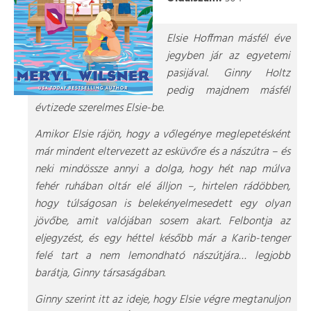
Elsie Hoffman másfél éve
jegyben jár az egyetemi
pasijával. Ginny Holtz
pedig majdnem másfél
évtizede szerelmes Elsie-be.
Amikor Elsie rájön, hogy a vőlegénye meglepetésként
már mindent eltervezett az esküvőre és a nászútra – és
neki mindössze annyi a dolga, hogy hét nap múlva
fehér ruhában oltár elé álljon –, hirtelen rádöbben,
hogy túlságosan is belekényelmesedett egy olyan
jövőbe, amit valójában sosem akart. Felbontja az
eljegyzést, és egy héttel később már a Karib-tenger
felé tart a nem lemondható nászútjára… legjobb
barátja, Ginny társaságában.
Ginny szerint itt az ideje, hogy Elsie végre megtanuljon