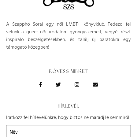
A Szapphó Sorai egy női LMBT+ könyvklub. Fedezd fel
velünk a queer női irodalom gyöngyszemeit, vegyél részt
inspiráló beszélgetésekben, és találj új barátokra egy
támogató közegben!
KÖVESS MINKET
HÍRLEVÉL
Iratkozz fel hírlevelünkre, hogy biztos ne maradj le semmiről!