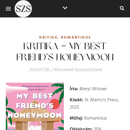
,
KRITIKA
ROMANTIKUS
KRITIKA – MY BEST
FRIEND’S HONEYMOON
2025.07.28.
/
Nincsenek hozzászólások
Írta:
Meryl Wilsner
Kiadó:
St. Martin’s Press,
2025
Műfaj:
Romantikus
Oldalszám:
304