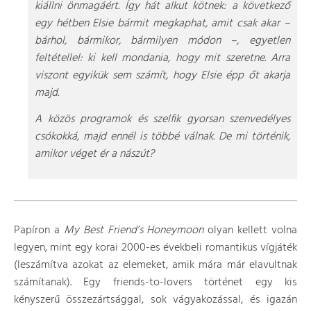
kiállni önmagáért. Így hát alkut kötnek: a következő
egy hétben Elsie bármit megkaphat, amit csak akar –
bárhol, bármikor, bármilyen módon –, egyetlen
feltétellel: ki kell mondania, hogy mit szeretne. Arra
viszont egyikük sem számít, hogy Elsie épp őt akarja
majd.
A közös programok és szelfik gyorsan szenvedélyes
csókokká, majd ennél is többé válnak. De mi történik,
amikor véget ér a nászút?
Papíron a
My Best Friend’s Honeymoon
olyan kellett volna
legyen, mint egy korai 2000-es évekbeli romantikus vígjáték
(leszámítva azokat az elemeket, amik mára már elavultnak
számítanak). Egy friends-to-lovers történet egy kis
kényszerű összezártsággal, sok vágyakozással, és igazán