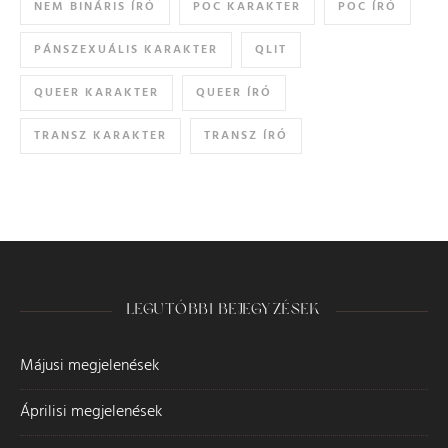
NEM BINÁRIS ÍRÓ
POC KARAKTER
POC ÍRÓ
PÁNSZEXUÁLIS KARAKTER
QLIT
QUEER KARAKTER
QUEER ÍRÓ
TRANSZ KARAKTER
TRANSZ ÍRÓ
LEGUTÓBBI BEJEGYZÉSEK
Májusi megjelenések
Áprilisi megjelenések