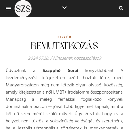
EGYÉB
BEMUTATKOZÁS
2024.07.28.
/
Nincsenek hozzászólások
Üdvözlünk a
Szapphó Sorai
könyvklubban! A
kezdeményezést kifejezetten azért hoztuk létre, mert
Magyarországon még nem létezik olyan olvasói közösség,
amely kifejezetten a női LMBT+ irodalomra összpontosítana.
Manapság a meleg férfiakkal foglalkozó könyvek
dominálnak a piacon — jóval több figyelmet kapnak, mint a
két nő szerelméről szóló művek. Úgy éreztük, hogy ez a
helyzet nem tükrözi a sokszínűség valóságát és szeretnénk,
ha a leszbikus/szapphikus történetek is megkaphatnák a