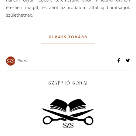
hanem olyan légkört teremtsünk, ahol mindenki otthon
érezheti magát, és ahol az irodalom által új barátságok
születhetnek.
OLVASS TOVÁBB
Piros
SZAPPHÓ SORAI