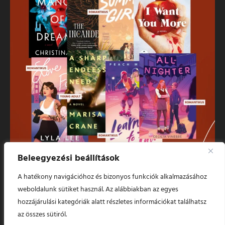
Beleegyezési beállítások
Több betöltés
Kövess minket!
A hatékony navigációhoz és bizonyos funkciók alkalmazásához
weboldalunk sütiket használ. Az alábbiakban az egyes
© 2024 Szapphó Sorai. Minden jog fenntartva.
hozzájárulási kategóriák alatt részletes információkat találhatsz
az összes sütiról.