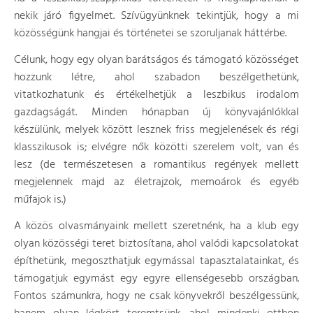
nekik járó figyelmet. Szívügyünknek tekintjük, hogy a mi
közösségünk hangjai és történetei se szoruljanak háttérbe.
Célunk, hogy egy olyan barátságos és támogató közösséget
hozzunk létre, ahol szabadon beszélgethetünk,
vitatkozhatunk és értékelhetjük a leszbikus irodalom
gazdagságát. Minden hónapban új könyvajánlókkal
készülünk, melyek között lesznek friss megjelenések és régi
klasszikusok is; elvégre nők közötti szerelem volt, van és
lesz (de természetesen a romantikus regények mellett
megjelennek majd az életrajzok, memoárok és egyéb
műfajok is.)
A közös olvasmányaink mellett szeretnénk, ha a klub egy
olyan közösségi teret biztosítana, ahol valódi kapcsolatokat
építhetünk, megoszthatjuk egymással tapasztalatainkat, és
támogatjuk egymást egy egyre ellenségesebb országban.
Fontos számunkra, hogy ne csak könyvekről beszélgessünk,