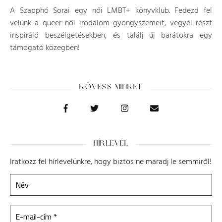
A Szapphó Sorai egy női LMBT+ könyvklub. Fedezd fel
velünk a queer női irodalom gyöngyszemeit, vegyél részt
inspiráló beszélgetésekben, és találj új barátokra egy
támogató közegben!
KÖVESS MINKET
HÍRLEVÉL
Iratkozz fel hírlevelünkre, hogy biztos ne maradj le semmiről!