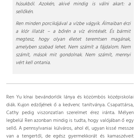
húsukból. Azokén, akivé mindig is válni akart: a
sellőkén.
Ren minden porcikájával a vízbe vágyik. Álmaiban érzi
a klór illatát – a bőrén a víz érintését. És bármit
megtesz, hogy olyan életet teremtsen magának,
amelyben szabad lehet. Nem számít a fájdalom. Nem
számít, mások mit gondolnak. Nem számít, mennyi
vért kell ontania.
Ren Yu kínai bevándorlók lánya és közömbös középiskolai
diák. Kujon edzőjének ő a kedvenc tanítványa. Csapattársa,
Cathy pedig viszonzatlan szerelmet érez iránta. Mélyen
legbelül Ren azonban mindig is tudta, hogy valójában ő egy
sellő. A pennsylvaniai külváros, ahol él, ugyan kissé messze
van a tengertől, de egész gyermekkorát és kamaszéveit