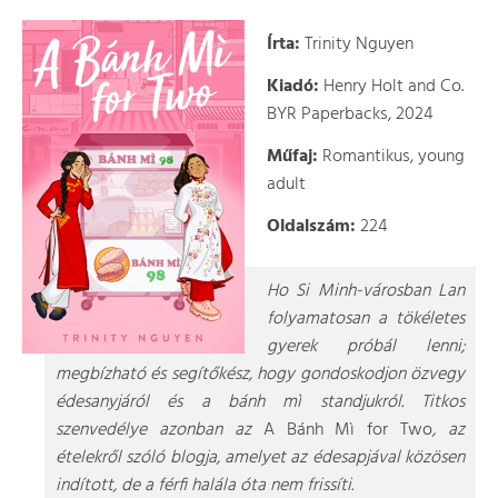
Írta:
Trinity Nguyen
Kiadó:
Henry Holt and Co.
BYR Paperbacks, 2024
Műfaj:
Romantikus, young
adult
Oldalszám:
224
Ho Si Minh-városban Lan
folyamatosan a tökéletes
gyerek próbál lenni;
megbízható és segítőkész, hogy gondoskodjon özvegy
édesanyjáról és a bánh mì standjukról. Titkos
szenvedélye azonban az
A Bánh Mì for Two
, az
ételekről szóló blogja, amelyet az édesapjával közösen
indított, de a férfi halála óta nem frissíti.