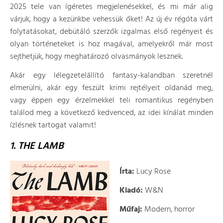
2025 tele van ígéretes megjelenésekkel, és mi már alig
várjuk, hogy a kezünkbe vehessük őket! Az új év régóta várt
folytatásokat, debütáló szerzők izgalmas első regényeit és
olyan történeteket is hoz magával, amelyekről már most
sejthetjük, hogy meghatározó olvasmányok lesznek.
Akár egy lélegzetelállító fantasy-kalandban szeretnél
elmerülni, akár egy feszült krimi rejtélyeit oldanád meg,
vagy éppen egy érzelmekkel teli romantikus regényben
találod meg a következő kedvenced, az idei kínálat minden
ízlésnek tartogat valamit!
1. THE LAMB
Írta:
Lucy Rose
Kiadó:
W&N
Műfaj:
Modern, horror