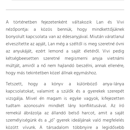
A történetben fejezetenként váltakozik Lan és Vivi
nézőpontja: a közös bennük, hogy mindkettőjüknek
bonyolult kapcsolata van az édesanyjával. Miután váratlanul
elveszítette az apját, Lan még a széltől is meg szeretné óvni
az anyukáját, ezért lemond a saját életéről. Vivi pedig
kétségbeesetten szeretné megismerni anyja vietnámi
múltját, amiről a nő nem hajlandó beszélni, annak ellenére,
hogy más tekintetben közel állnak egymáshoz.
Tetszett, hogy a könyv a különböző anya-lánya
kapcsolatokat, valamint a szülők és a gyerekek szerepét
vizsgálja. Mivel én magam is egyke vagyok, kifejezetten
tudtam azonosulni mindkét lány konfliktusával. Az író
remekül ábrázolja az állandó belső harcot, amit a saját
személyiségünk és a „jó” gyerek ideáljának való megfelelés
között vívunk. A társadalom többnyire a legidősebb