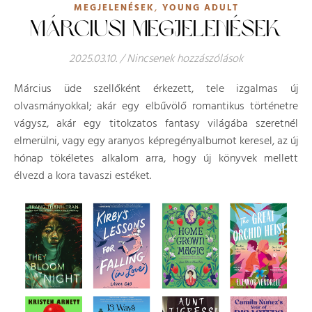
,
MEGJELENÉSEK
YOUNG ADULT
MÁRCIUSI MEGJELENÉSEK
2025.03.10.
/
Nincsenek hozzászólások
Március üde szellőként érkezett, tele izgalmas új
olvasmányokkal; akár egy elbűvölő romantikus történetre
vágysz, akár egy titokzatos fantasy világába szeretnél
elmerülni, vagy egy aranyos képregényalbumot keresel, az új
hónap tökéletes alkalom arra, hogy új könyvek mellett
élvezd a kora tavaszi estéket.