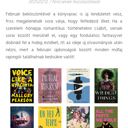
2025.02.12.
/
Nincsenek hozzászólások
Február beköszöntével a könyvpiac is új lendületet vesz,
friss megjelenések sora várja, hogy felfedezd őket. Ha a
szerelem hónapja romantikus történetekre csábít, versek
sorai között merülnél el, vagy egy fordulatos fantasyvel
dobnád fel a hideg estéket, itt az ideje új olvasmányok után
nézni, mert a februári újdonságok között minden műfaj
rajongói találhatnak kedvükre valót!