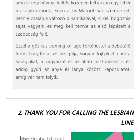
amikor egy hóvihar kellős közepén felbukkan egy fehér
mosolyú kóborló, Eden, a kis Margot-nak szembe kell
néznie családja változó dinamikájával, ki kell bogoznia
saját vágyait, és meg kell tennie az első lépéseit a
szabadság felé.
Ezzel a gótikus coming-of-age történettel a debütáló
írónő, Lucy Rose azt vizsgálja, hogyan fojtják el a nők a
haragjukat, a vágyaikat és az állati ösztöneiket – és
addig gyűri az anya és lánya közötti kapcsolatot,
amíg vér nem folyik.
2. THANK YOU FOR CALLING THE LESBIAN
LINE
Írta:
Elizabeth Lovatt