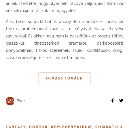
annak szentelte, hogy olyan elit úszóvá váljon, akit áhítozva
néznek majd a főiskolai megfigyelők.
A történet során láthatjuk, ahogy Ren a tinédzser sportolók
tipikus problémáival küzd: a testsúlyával és az étkezési
zavarokkal. És akkor még nem is beszéltünk az összes többi,
klasszikus tinédzserkori drámáról: párkapcsolati
bonyodalmak, titkos szerelmek, szülői konfliktusok, drog,
szex, terhességi tesztek… van itt minden.
OLVASS TOVÁBB
Piros
,
,
,
,
FANTASY
HORROR
KÉPREGÉNYALBUM
ROMANTIKUS