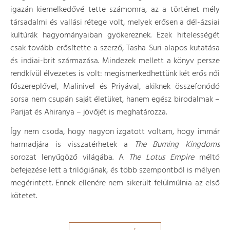
igazán kiemelkedővé tette számomra, az a történet mély
társadalmi és vallási rétege volt, melyek erősen a dél-ázsiai
kultúrák hagyományaiban gyökereznek. Ezek hitelességét
csak tovább erősítette a szerző, Tasha Suri alapos kutatása
és indiai-brit származása. Mindezek mellett a könyv persze
rendkívül élvezetes is volt: megismerkedhettünk két erős női
főszereplővel, Malinivel és Priyával, akiknek összefonódó
sorsa nem csupán saját életüket, hanem egész birodalmak –
Parijat és Ahiranya – jövőjét is meghatározza.
Így nem csoda, hogy nagyon izgatott voltam, hogy immár
harmadjára is visszatérhetek a
The Burning Kingdoms
sorozat lenyűgöző világába. A
The Lotus Empire
méltó
befejezése lett a trilógiának, és több szempontból is mélyen
megérintett. Ennek ellenére nem sikerült felülmúlnia az első
kötetet.