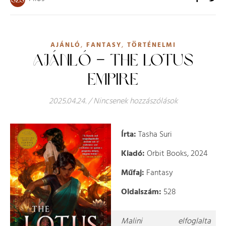
,
,
AJÁNLÓ
FANTASY
TÖRTÉNELMI
AJÁNLÓ – THE LOTUS
EMPIRE
2025.04.24.
/
Nincsenek hozzászólások
Írta:
Tasha Suri
Kiadó:
Orbit Books, 2024
Műfaj:
Fantasy
Oldalszám:
528
Malini elfoglalta