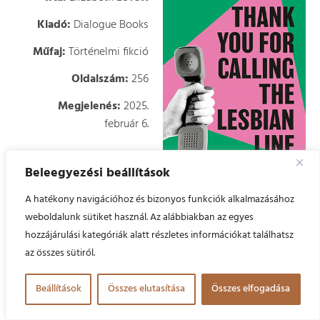
Kiadó:
Dialogue Books
Műfaj:
Történelmi fikció
Oldalszám:
256
Megjelenés:
2025.
február 6.
Elizabeth Lovatt
Beleegyezési beállítások
melegséggel és humorral
A hatékony navigációhoz és bizonyos funkciók alkalmazásához
értelmezi újra azokat a
weboldalunk sütiket használ. Az alábbiakban az egyes
nőket, akik az 1990-es években a Lesbian Line
hozzájárulási kategóriák alatt részletes információkat találhatsz
telefonos szolgálatnál önkénteskedtek, vagy akár csak
az összes sütiról.
felhívták a számot, miközben saját életét is
végigköveti – a véletlen coming outtól kezdve a
Beállítások
Összes elutasítása
Összes elfogadása
katasztrofális randikon át a választott családja
megtalálásáig.