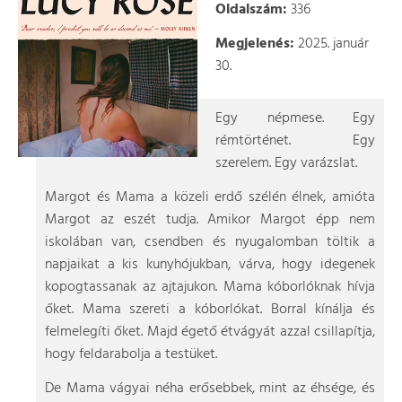
Oldalszám:
336
Megjelenés:
2025. január
30.
Egy népmese. Egy
rémtörténet. Egy
szerelem. Egy varázslat.
Margot és Mama a közeli erdő szélén élnek, amióta
Margot az eszét tudja. Amikor Margot épp nem
iskolában van, csendben és nyugalomban töltik a
napjaikat a kis kunyhójukban, várva, hogy idegenek
kopogtassanak az ajtajukon. Mama kóborlóknak hívja
őket. Mama szereti a kóborlókat. Borral kínálja és
felmelegíti őket. Majd égető étvágyát azzal csillapítja,
hogy feldarabolja a testüket.
De Mama vágyai néha erősebbek, mint az éhsége, és