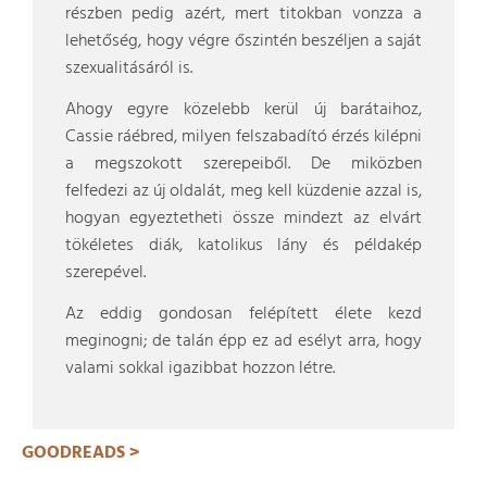
részben pedig azért, mert titokban vonzza a
lehetőség, hogy végre őszintén beszéljen a saját
szexualitásáról is.
Ahogy egyre közelebb kerül új barátaihoz,
Cassie ráébred, milyen felszabadító érzés kilépni
a megszokott szerepeiből. De miközben
felfedezi az új oldalát, meg kell küzdenie azzal is,
hogyan egyeztetheti össze mindezt az elvárt
tökéletes diák, katolikus lány és példakép
szerepével.
Az eddig gondosan felépített élete kezd
meginogni; de talán épp ez ad esélyt arra, hogy
valami sokkal igazibbat hozzon létre.
GOODREADS >