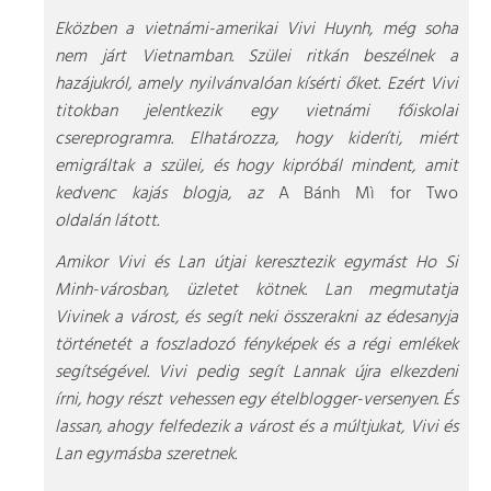
Eközben a vietnámi-amerikai Vivi Huynh, még soha
nem járt Vietnamban. Szülei ritkán beszélnek a
hazájukról, amely nyilvánvalóan kísérti őket. Ezért Vivi
titokban jelentkezik egy vietnámi főiskolai
csereprogramra. Elhatározza, hogy kideríti, miért
emigráltak a szülei, és hogy kipróbál mindent, amit
kedvenc kajás blogja, az
A Bánh Mì for Two
oldalán látott.
Amikor Vivi és Lan útjai keresztezik egymást Ho Si
Minh-városban, üzletet kötnek. Lan megmutatja
Vivinek a várost, és segít neki összerakni az édesanyja
történetét a foszladozó fényképek és a régi emlékek
segítségével. Vivi pedig segít Lannak újra elkezdeni
írni, hogy részt vehessen egy ételblogger-versenyen. És
lassan, ahogy felfedezik a várost és a múltjukat, Vivi és
Lan egymásba szeretnek.