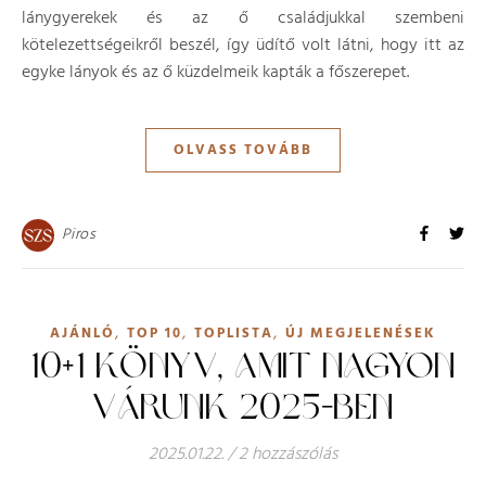
lánygyerekek és az ő családjukkal szembeni
kötelezettségeikről beszél, így üdítő volt látni, hogy itt az
egyke lányok és az ő küzdelmeik kapták a főszerepet.
OLVASS TOVÁBB
Piros
,
,
,
AJÁNLÓ
TOP 10
TOPLISTA
ÚJ MEGJELENÉSEK
10+1 KÖNYV, AMIT NAGYON
VÁRUNK 2025-BEN
2025.01.22.
/
2 hozzászólás