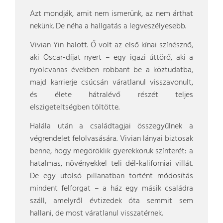
Azt mondják, amit nem ismerünk, az nem árthat
nekünk. De néha a hallgatás a legveszélyesebb.
Vivian Yin halott. Ő volt az első kínai színésznő,
aki Oscar-díjat nyert – egy igazi úttörő, aki a
nyolcvanas években robbant be a köztudatba,
majd karrierje csúcsán váratlanul visszavonult,
és élete hátralévő részét teljes
elszigeteltségben töltötte.
Halála után a családtagjai összegyűlnek a
végrendelet felolvasására. Vivian lányai biztosak
benne, hogy megöröklik gyerekkoruk színterét: a
hatalmas, növényekkel teli dél-kaliforniai villát.
De egy utolsó pillanatban történt módosítás
mindent felforgat – a ház egy másik családra
száll, amelyről évtizedek óta semmit sem
hallani, de most váratlanul visszatérnek.