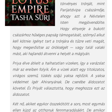
törvényes trónját, mint
Parijatdvipa császárnője,
ahogy azt a Névtelen
Isten megjövendölte.
Hogy elnyerje a bukott
császárhoz hűséges papság támogatását, szörnyű alkut
kell kötnie: Igényt tart a trónjára és tűzre veti magát,
hogy megerősítse az örökségét — vagy talál valaki
mást, aki hajlandó átvenni a helyét a máglyán.
Priya élve átkelt a halhatatlan vizeken, így a varázslat
már az ereiben folyik. Ám a vizek alatt egy titokzatos,
virágos szemű, tüskés szájú yaksa rejtőzik. A yaksa
védelmet ígér Ahiranyának. De cserébe áldozatot
követel. És Priyát választotta, hogy meghozza ezt az
áldozatot.
Két nő, akiket egykor összekötött a sors, most egymás
ellen küzd az otthonuk fennmaradásáért. De amikor