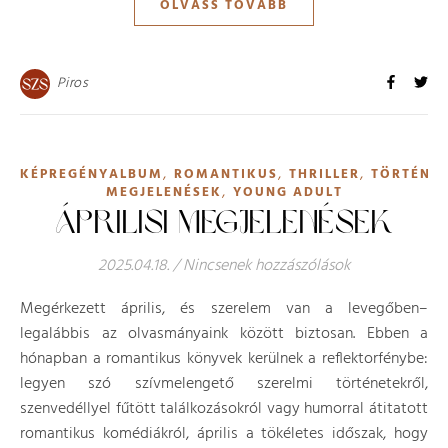
OLVASS TOVÁBB
Piros
,
,
,
KÉPREGÉNYALBUM
ROMANTIKUS
THRILLER
TÖRTÉNE
,
MEGJELENÉSEK
YOUNG ADULT
ÁPRILISI MEGJELENÉSEK
2025.04.18.
/
Nincsenek hozzászólások
Megérkezett április, és szerelem van a levegőben–
legalábbis az olvasmányaink között biztosan. Ebben a
hónapban a romantikus könyvek kerülnek a reflektorfénybe:
legyen szó szívmelengető szerelmi történetekről,
szenvedéllyel fűtött találkozásokról vagy humorral átitatott
romantikus komédiákról, április a tökéletes időszak, hogy