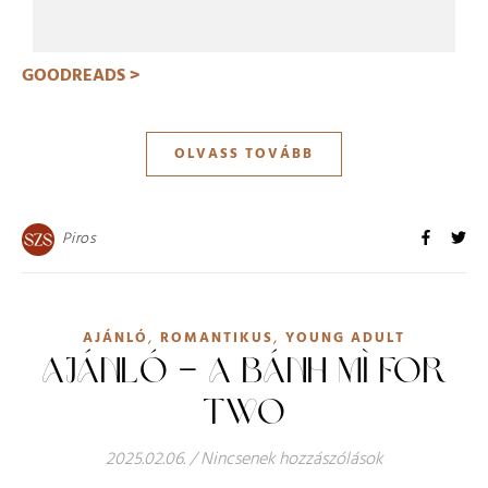
GOODREADS >
OLVASS TOVÁBB
Piros
,
,
AJÁNLÓ
ROMANTIKUS
YOUNG ADULT
AJÁNLÓ – A BÁNH MÌ FOR
TWO
2025.02.06.
/
Nincsenek hozzászólások