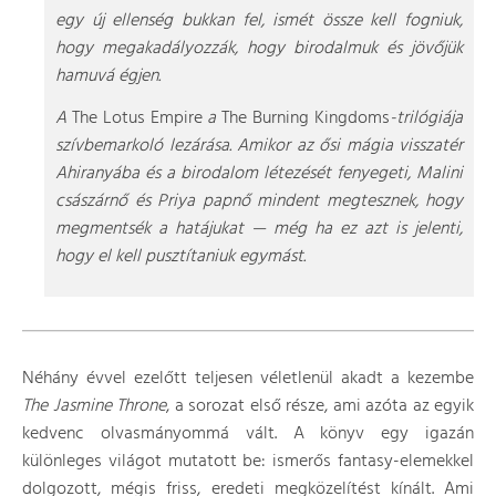
egy új ellenség bukkan fel, ismét össze kell fogniuk,
hogy megakadályozzák, hogy birodalmuk és jövőjük
hamuvá égjen.
A
The Lotus Empire
a
The Burning Kingdoms
-trilógiája
szívbemarkoló lezárása. Amikor az ősi mágia visszatér
Ahiranyába és a birodalom létezését fenyegeti, Malini
császárnő és Priya papnő mindent megtesznek, hogy
megmentsék a hatájukat — még ha ez azt is jelenti,
hogy el kell pusztítaniuk egymást.
Néhány évvel ezelőtt teljesen véletlenül akadt a kezembe
The Jasmine Throne
, a sorozat első része, ami azóta az egyik
kedvenc olvasmányommá vált. A könyv egy igazán
különleges világot mutatott be: ismerős fantasy-elemekkel
dolgozott, mégis friss, eredeti megközelítést kínált. Ami