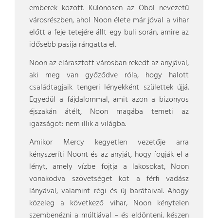
emberek között. Különösen az Öböl nevezetű
városrészben, ahol Noon élete már jóval a vihar
előtt a feje tetejére állt egy buli során, amire az
idősebb pasija rángatta el.
Noon az elárasztott városban rekedt az anyjával,
aki meg van győződve róla, hogy halott
családtagjaik tengeri lényekként születtek újjá.
Egyedül a fájdalommal, amit azon a bizonyos
éjszakán átélt, Noon magába temeti az
igazságot: nem illik a világba.
Amikor Mercy kegyetlen vezetője arra
kényszeríti Noont és az anyját, hogy fogják el a
lényt, amely vízbe fojtja a lakosokat, Noon
vonakodva szövetséget köt a férfi vadász
lányával, valamint régi és új barátaival. Ahogy
közeleg a következő vihar, Noon kénytelen
szembenézni a múltjával – és eldönteni, készen