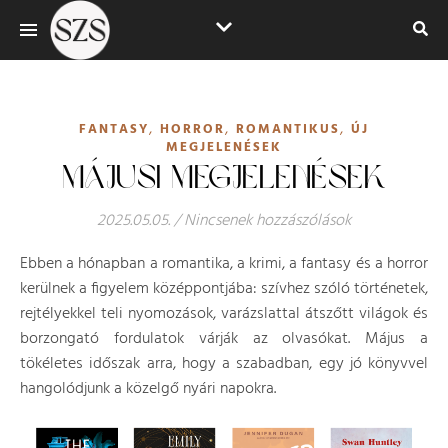
,
,
,
FANTASY
HORROR
ROMANTIKUS
ÚJ
MEGJELENÉSEK
MÁJUSI MEGJELENÉSEK
2025.05.05.
/
Nincsenek hozzászólások
Ebben a hónapban a romantika, a krimi, a fantasy és a horror
kerülnek a figyelem középpontjába: szívhez szóló történetek,
rejtélyekkel teli nyomozások, varázslattal átszőtt világok és
borzongató fordulatok várják az olvasókat. Május a
tökéletes időszak arra, hogy a szabadban, egy jó könyvvel
hangolódjunk a közelgő nyári napokra.