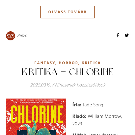
OLVASS TOVÁBB
Piros
,
,
FANTASY
HORROR
KRITIKA
KRITIKA – CHLORINE
2025.03.19.
/
Nincsenek hozzászólások
Írta:
Jade Song
Kiadó:
William Morrow,
2023