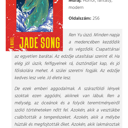
Műfaj:
Horror, fantasy,
modern
Oldalszám:
256
Ren Yu úszó. Minden napja
a medencében kezdődik
és végződik. Csapattársai
az egyetlen barátai. Az edzője utasításai szerint él. Ha
elég jól úszik, felfigyelnek rá, ösztöndíjat kap, és jó
főiskolára mehet. A szülei szeretni fogják. Az edzője
kedves lesz vele. Jó élete lesz.
De ezek emberi aggodalmak. A szárazföldi lények
szoktak ezen aggódni, akiknek van lábuk. Ren a
mélység, az óceánok és a folyók teremtményeiről
szóló történeteken nőtt fel. Azokén, akik a vesztükbe
csábították a tengerészeket. Azokén, akik a mélybe
húzták és megfojtották őket. Azokén, akik lakmároztak