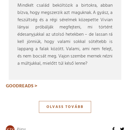
Mindkét család beköltözik a birtokra, abban
bízva, hogy megszerzik azt maguknak. A gyász, a
feszültség és a régi sérelmek közepette Vivian
lányai próbálják megfejteni, mi történt
édesanyjukkal az utolsó hetekben – de lassan rá
kell jönniük, hogy valami sokkal sötétebb is
lappang a falak között. Valami, ami nem felejt,
és nem bocsát meg. Vajon szembe mernek nézni
a múltjukkal, mielőtt túl késő lenne?
GOODREADS >
OLVASS TOVÁBB
Piros