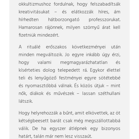
okkultizmushoz fordulnak, hogy felszabadítsák
kreativitásukat – és elátkozzák híres, ám
hírhedten hátborzongató professzorukat.
Hamarosan rájönnek, milyen szörnyű árat kell
fizetniük mindezért.
A rituálé erőszakos következményei után
minden megváltozik. Jo egyre inkább úgy érzi,
hogy valami megmagyarázhatatlan és
kísérteties dolog telepedett rá. Egykor élettel
teli és lenyűgöző festményei egyre sötétebbé
és nyomasztóbbá válnak. És közös útjuk – mint
nők, diákok és művészek – lassan széthullani
látszik.
Hogy helyrehozzák a bűnt, amit elkövettek, az öt
kétségbeesett barát csak még megszállottabbá
válik. De ha egyszer átlépnek egy bizonyos
határt, talán már nem lesz visszaút.