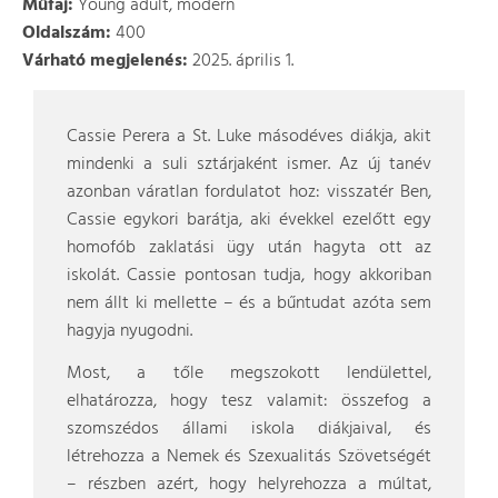
Műfaj:
Young adult, modern
Oldalszám:
400
Várható megjelenés:
2025. április 1.
Cassie Perera a St. Luke másodéves diákja, akit
mindenki a suli sztárjaként ismer. Az új tanév
azonban váratlan fordulatot hoz: visszatér Ben,
Cassie egykori barátja, aki évekkel ezelőtt egy
homofób zaklatási ügy után hagyta ott az
iskolát. Cassie pontosan tudja, hogy akkoriban
nem állt ki mellette – és a bűntudat azóta sem
hagyja nyugodni.
Most, a tőle megszokott lendülettel,
elhatározza, hogy tesz valamit: összefog a
szomszédos állami iskola diákjaival, és
létrehozza a Nemek és Szexualitás Szövetségét
– részben azért, hogy helyrehozza a múltat,