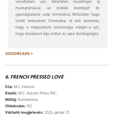
veszélyben van, kénytelen összefogni új
munkatársával, az örökké önelégült és
igazságtalanul szép Ximenával. Miközben Sage
ismét beleszeret Ximenába, el kell döntenie,
hogy a megszokott biztonsága megéri-e azt,
hogy elszalaszt egy esélyt az igazi boldogságra.
GOODREADS >
6. FRENCH PRESSED LOVE
Írta:
M.C. Hutson
Kiadó:
M.C. Hutson Press INC.
Műfaj:
Romantikus
Oldalszám:
312
Várható megjelenés:
2025. január 21.