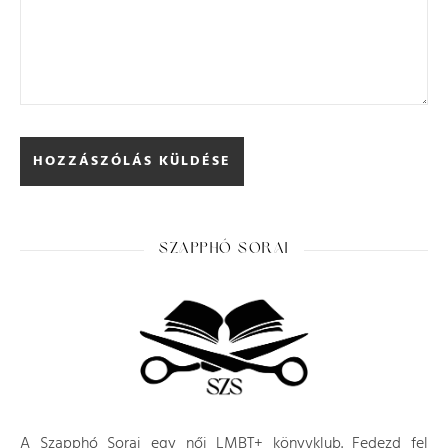
SZAPPHÓ SORAI
A Szapphó Sorai egy női LMBT+ könyvklub. Fedezd fel