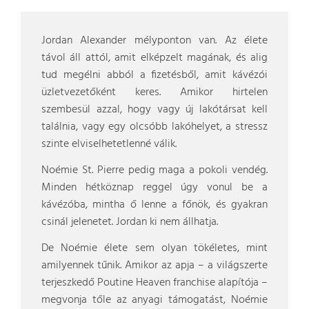
Jordan Alexander mélyponton van. Az élete
távol áll attól, amit elképzelt magának, és alig
tud megélni abból a fizetésből, amit kávézói
üzletvezetőként keres. Amikor hirtelen
szembesül azzal, hogy vagy új lakótársat kell
találnia, vagy egy olcsóbb lakóhelyet, a stressz
szinte elviselhetetlenné válik.
Noémie St. Pierre pedig maga a pokoli vendég.
Minden hétköznap reggel úgy vonul be a
kávézóba, mintha ő lenne a főnök, és gyakran
csinál jelenetet. Jordan ki nem állhatja.
De Noémie élete sem olyan tökéletes, mint
amilyennek tűnik. Amikor az apja – a világszerte
terjeszkedő Poutine Heaven franchise alapítója –
megvonja tőle az anyagi támogatást, Noémie