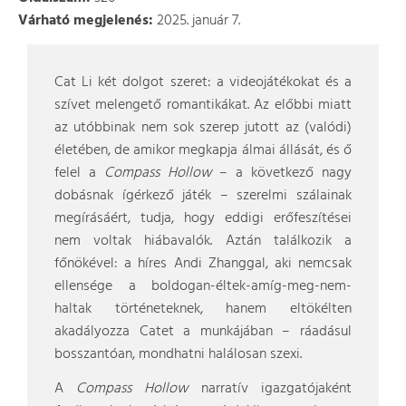
Várható megjelenés:
2025. január 7.
Cat Li két dolgot szeret: a videojátékokat és a
szívet melengető romantikákat. Az előbbi miatt
az utóbbinak nem sok szerep jutott az (valódi)
életében, de amikor megkapja álmai állását, és ő
felel a
Compass Hollow
– a következő nagy
dobásnak ígérkező játék – szerelmi szálainak
megírásáért, tudja, hogy eddigi erőfeszítései
nem voltak hiábavalók. Aztán találkozik a
főnökével: a híres Andi Zhanggal, aki nemcsak
ellensége a boldogan-éltek-amíg-meg-nem-
haltak történeteknek, hanem eltökélten
akadályozza Catet a munkájában – ráadásul
bosszantóan, mondhatni halálosan szexi.
A
Compass Hollow
narratív igazgatójaként