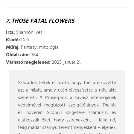
7. THOSE FATAL FLOWERS
Írta:
Shannon Ives
Kiadó:
Dell
Műfaj:
Fantasy, mitológia
Oldalszám:
384
Várható megjelenés:
2025. január 21.
Századok teltek el azóta, hogy Thelia elkövette
azt a hibát, amely után elveszítette a nőt, akit
szeretett. A Proserpina, a tavasz istennőjének
védelmével megbízott szolgálólányok, Theliát
és nővéreit Scopuli szigetére száműzik, és
elátkozzák őket, hogy szirénekként – félig nő,
félig madár szárnyú teremtményekként – éljenek.