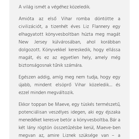
A világ ismét a végéhez közeledik.
Amióta az első Vihar romba döntötte a
civilizációt, a tizenhét éves Liz Flannery egy
elhagyatott könyvesboltban húzta meg magát
New Jersey külvárosában, ahol korábban
dolgozott. Könyvekkel kereskedik, hogy ellássa
magát, és ez az egyetlen hely, amely még
biztonságosnak tűnik számára.
Egészen addig, amíg meg nem tudja, hogy egy
újabb, mindent elsöprő Vihar közeledik… és
ezzel minden megváltozik.
Ekkor toppan be Maeve, egy tüskés természetű,
potenciálisan veszélyes idegen, aki egy éjszaka
menedéket keresve betör a könyvesboltba. Bár a
két lány rögtön összetűzésbe kerül, Maeve-ben
megvan az, amire Liznek szüksége van – a