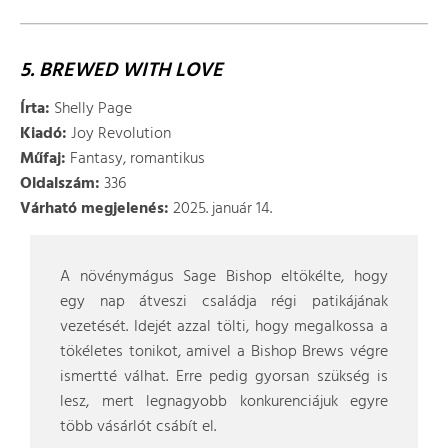
5. BREWED WITH LOVE
Írta:
Shelly Page
Kiadó:
Joy Revolution
Műfaj:
Fantasy, romantikus
Oldalszám:
336
Várható megjelenés:
2025. január 14.
A növénymágus Sage Bishop eltökélte, hogy
egy nap átveszi családja régi patikájának
vezetését. Idejét azzal tölti, hogy megalkossa a
tökéletes tonikot, amivel a Bishop Brews végre
ismertté válhat. Erre pedig gyorsan szükség is
lesz, mert legnagyobb konkurenciájuk egyre
több vásárlót csábít el.