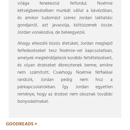
világa fenekestül felfordul. Noémie
kétségbeesésében munkát vállal a kávézóban,
és amikor tudomást szerez Jordan lakhatási
gondjairól, azt javasolja, költözzenek össze.
Jordan vonakodva, de beleegyezik.
Ahogy elkezdik közös életüket, Jordan meglepő
felfedezéseket tesz Noémie-vel kapcsolatban,
amelyek megkérdőjelezik korábbi feltételezéseit,
és olyan érzéseket ébresztenek benne, amikre
nem számított. Csakhogy Noémie férfiakkal
randizik, Jordan pedig nem hisz a
párkapcsolatokban. Így Jordan egyetlen
reménye, hogy az érzései nem okoznak további
bonyodalmakat.
GOODREADS >