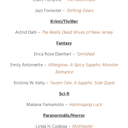
Claire Forsythe –
The Roommate
Jazz Forrester –
Shifting Gears
Krimi/Thriller
Astrid Dahl –
The Really Dead Wives of New Jersey
Fantasy
Erica Rose Eberhart –
Tarnished
Emily Antoinette –
Afterglow: A Spicy Sapphic Monster
Romance
Kristina W. Kelly –
Tavern Tale: A Sapphic Side Quest
Sci-fi
Makana Yamamoto –
Hammajang Luck
Paranormális/Horror
Linda H. Codega –
Motheater