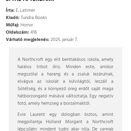
Írta:
E. Latimer
Kiadó:
Tundra Books
Műfaj:
Horror
Oldalszám:
416
Várható megjelenés:
2025. január 7.
A Northcroft egy elit bentlakásos iskola, amely
halálos titkot őriz. Minden este, amikor
megszólal a harang és a zsaluk lezárulnak,
elvágva az iskolát a külvilágtól, leszáll a
Sötétség, és a környező öreg erdőt saját maga
hátborzongató másává változtatja. Egy negatív
fotó, amely hemzseg a borzalmaktól.
Evie Laurent egy dologban biztos, amint
megpillantja Holland Morgant a Northcroft
lépcsőjén: mindent tudni akar róla. De vannak