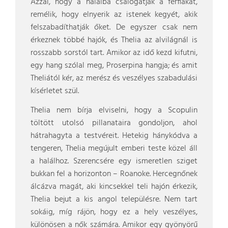
Azzal, hogy a halálba csalogatják a férfiakat,
remélik, hogy elnyerik az istenek kegyét, akik
felszabadíthatják őket. De egyszer csak nem
érkeznek többé hajók, és Thelia az alvilágnál is
rosszabb sorstól tart. Amikor az idő kezd kifutni,
egy hang szólal meg, Proserpina hangja; és amit
Theliától kér, az merész és veszélyes szabadulási
kísérletet szül.
Thelia nem bírja elviselni, hogy a Scopulin
töltött utolsó pillanataira gondoljon, ahol
hátrahagyta a testvéreit. Hetekig hánykódva a
tengeren, Thelia megújult emberi teste közel áll
a halálhoz. Szerencsére egy ismeretlen sziget
bukkan fel a horizonton – Roanoke. Hercegnőnek
álcázva magát, aki kincsekkel teli hajón érkezik,
Thelia bejut a kis angol településre. Nem tart
sokáig, míg rájön, hogy ez a hely veszélyes,
különösen a nők számára. Amikor egy gyönyörű