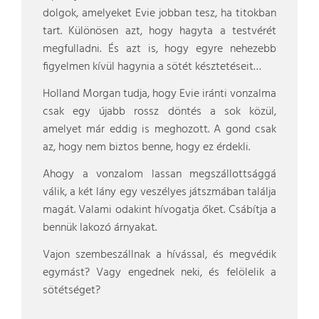
dolgok, amelyeket Evie jobban tesz, ha titokban
tart. Különösen azt, hogy hagyta a testvérét
megfulladni. És azt is, hogy egyre nehezebb
figyelmen kívül hagynia a sötét késztetéseit…
Holland Morgan tudja, hogy Evie iránti vonzalma
csak egy újabb rossz döntés a sok közül,
amelyet már eddig is meghozott. A gond csak
az, hogy nem biztos benne, hogy ez érdekli.
Ahogy a vonzalom lassan megszállottsággá
válik, a két lány egy veszélyes játszmában találja
magát. Valami odakint hívogatja őket. Csábítja a
bennük lakozó árnyakat.
Vajon szembeszállnak a hívással, és megvédik
egymást? Vagy engednek neki, és felölelik a
sötétséget?