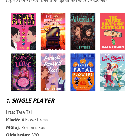
egész évre előre tekintve ajánlunk majd könyveket!
1. SINGLE PLAYER
Írta:
Tara Tai
Kiadó:
Alcove Press
Műfaj:
Romantikus
Oldalszám:
320