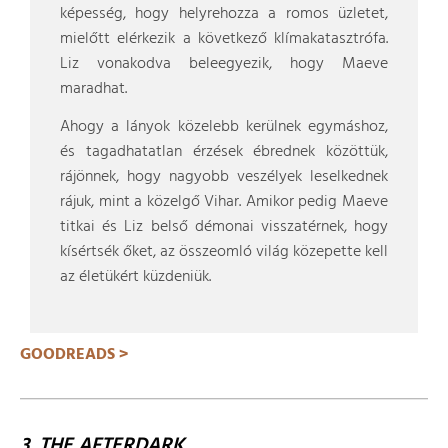
képesség, hogy helyrehozza a romos üzletet,
mielőtt elérkezik a következő klímakatasztrófa.
Liz vonakodva beleegyezik, hogy Maeve
maradhat.
Ahogy a lányok közelebb kerülnek egymáshoz,
és tagadhatatlan érzések ébrednek közöttük,
rájönnek, hogy nagyobb veszélyek leselkednek
rájuk, mint a közelgő Vihar. Amikor pedig Maeve
titkai és Liz belső démonai visszatérnek, hogy
kísértsék őket, az összeomló világ közepette kell
az életükért küzdeniük.
GOODREADS >
3. THE AFTERDARK