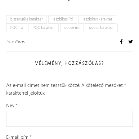
biszexuális karakter
leszbikus író
leszbikus karakter
POC író
POC karakter
queer író
queer karakter
Írta:
Piros
VÉLEMÉNY, HOZZÁSZÓLÁS?
Az e-mail címet nem tesszük közzé.
A kötelező mezőket
*
karakterrel jelöltük
Név
*
E-mail cím
*