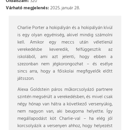
Oldalszám:
320
Várható megjelenés:
2025. január 28.
Charlie Porter a hokipályán és a hokipályán kívül
is egy olyan egyéniség, akivel mindig számolni
kell. Amikor egy meccs után véletlenül
verekedésbe keveredik, felfüggesztik az
iskolából, ami azt jelenti, hogy ebben a
szezonban nem jégkorongozhat – és esélye
sincs arra, hogy a főiskolai megfigyelők előtt
játsszon.
Alexa Goldstein páros műkorcsolyázó partnere
szintén megsérült a verekedésben, és mivel csak
négy hónap van hátra a következő versenyükig,
nem nagyon van, aki beugorna helyette. Így
megállapodást köt Charlie-val – ha elég jól
korcsolyázik a versenyen ahhoz, hogy helyezést