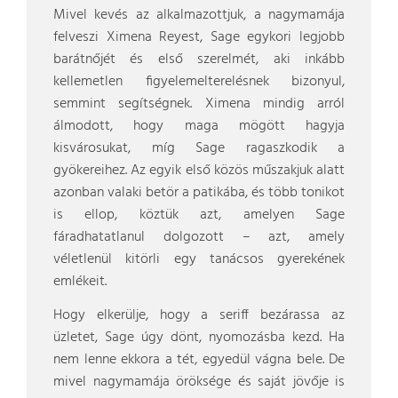
Mivel kevés az alkalmazottjuk, a nagymamája
felveszi Ximena Reyest, Sage egykori legjobb
barátnőjét és első szerelmét, aki inkább
kellemetlen figyelemelterelésnek bizonyul,
semmint segítségnek. Ximena mindig arról
álmodott, hogy maga mögött hagyja
kisvárosukat, míg Sage ragaszkodik a
gyökereihez. Az egyik első közös műszakjuk alatt
azonban valaki betör a patikába, és több tonikot
is ellop, köztük azt, amelyen Sage
fáradhatatlanul dolgozott – azt, amely
véletlenül kitörli egy tanácsos gyerekének
emlékeit.
Hogy elkerülje, hogy a seriff bezárassa az
üzletet, Sage úgy dönt, nyomozásba kezd. Ha
nem lenne ekkora a tét, egyedül vágna bele. De
mivel nagymamája öröksége és saját jövője is