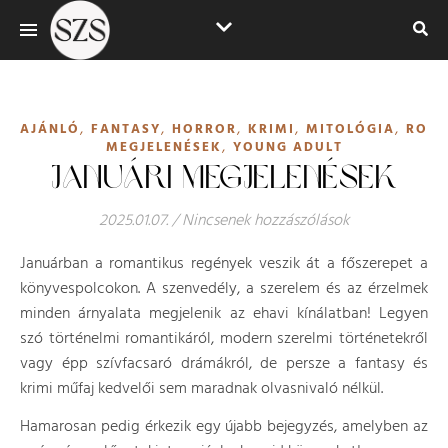
,
,
,
,
,
AJÁNLÓ
FANTASY
HORROR
KRIMI
MITOLÓGIA
ROMA
,
MEGJELENÉSEK
YOUNG ADULT
JANUÁRI MEGJELENÉSEK
2025.01.07.
/
Nincsenek hozzászólások
Januárban a romantikus regények veszik át a főszerepet a
könyvespolcokon. A szenvedély, a szerelem és az érzelmek
minden árnyalata megjelenik az ehavi kínálatban! Legyen
szó történelmi romantikáról, modern szerelmi történetekről
vagy épp szívfacsaró drámákról, de persze a fantasy és
krimi műfaj kedvelői sem maradnak olvasnivaló nélkül.
Hamarosan pedig érkezik egy újabb bejegyzés, amelyben az