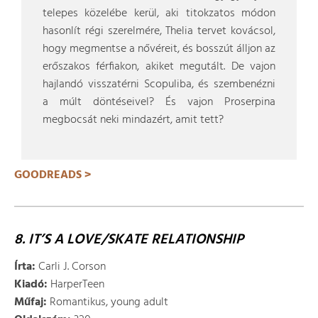
telepes közelébe kerül, aki titokzatos módon
hasonlít régi szerelmére, Thelia tervet kovácsol,
hogy megmentse a nővéreit, és bosszút álljon az
erőszakos férfiakon, akiket megutált. De vajon
hajlandó visszatérni Scopuliba, és szembenézni
a múlt döntéseivel? És vajon Proserpina
megbocsát neki mindazért, amit tett?
GOODREADS >
8. IT’S A LOVE/SKATE RELATIONSHIP
Írta:
Carli J. Corson
Kiadó:
HarperTeen
Műfaj:
Romantikus, young adult