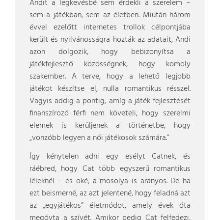
Andit a legkevésbé sem érdekli a szerelem –
sem a játékban, sem az életben. Miután három
évvel ezelőtt internetes trollok célpontjába
került és nyilvánosságra hozták az adatait, Andi
azon dolgozik, hogy bebizonyítsa a
játékfejlesztő közösségnek, hogy komoly
szakember. A terve, hogy a lehető legjobb
játékot készítse el, nulla romantikus résszel.
Vagyis addig a pontig, amíg a játék fejlesztését
finanszírozó férfi nem követeli, hogy szerelmi
elemek is kerüljenek a történetbe, hogy
„vonzóbb legyen a női játékosok számára.”
Így kénytelen adni egy esélyt Catnek, és
ráébred, hogy Cat több egyszerű romantikus
léleknél – és oké, a mosolya is aranyos. De ha
ezt beismerné, az azt jelentené, hogy feladná azt
az „egyjátékos” életmódot, amely évek óta
megóvta a szívét. Amikor pedig Cat felfedezi,