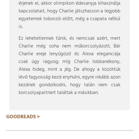
érjenek el, akkor olimpikon édesanyja kihasználja
kapcsolatait, hogy Charlie játszhasson a legjobb
egyetemek toborzói előtt, még a csapata nélkül
is.
Ez lehetetlennek tűnik, és nemcsak azért, mert
Charlie még soha nem műkorcsolyázott. Bár
Charlie ereje lenyűgöző és Alexa eleganciája
csak úgy ragyog; míg Charlie lobbanékony,
Alexa hideg, mint a jég. De ahogy a közöttük
lévő fagyosság kezd enyhülni, egyre inkább azon
kezdnek gondolkodni, hogy talán nem csak
korcsolyapartnert találtak a másikban.
GOODREADS >