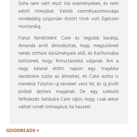
Soha nem vett részt írói eseményeken, és nem
adott interjúkat. Valódi személyazonossága
mindeddig szigorúan őrzött titok volt. Egészen
mostanáig.
Fiatal felnőttként Cate és legjobb barátja,
Amanda arról álmodoztak, hogy megszöknek
nehéz otthoni körülményeik elől, és Kaliforniába
költöznek, hogy filmsztárokká váljanak. Ám a
nagy kaland előtti napon egy tragédia
darabokra zúzta az álmaikat, és Cate azóta is
menekül. Folyton új neveket vesz fel, és új jövőt
próbál építeni magának. De egy sokkoló
felfedezés hatására Cate rájön, hogy csak akkor
válhat ismét önmagává, ha hazatér.
GOODREADS >