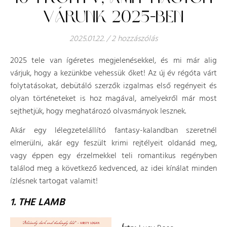
VÁRUNK 2025-BEN
2025.01.22.
/
2 hozzászólás
2025 tele van ígéretes megjelenésekkel, és mi már alig
várjuk, hogy a kezünkbe vehessük őket! Az új év régóta várt
folytatásokat, debütáló szerzők izgalmas első regényeit és
olyan történeteket is hoz magával, amelyekről már most
sejthetjük, hogy meghatározó olvasmányok lesznek.
Akár egy lélegzetelállító fantasy-kalandban szeretnél
elmerülni, akár egy feszült krimi rejtélyeit oldanád meg,
vagy éppen egy érzelmekkel teli romantikus regényben
találod meg a következő kedvenced, az idei kínálat minden
ízlésnek tartogat valamit!
1. THE LAMB