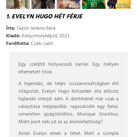
1. EVELYN HUGO HÉT FÉRJE
Írta:
Taylor Jenkins Reid
Kiadó:
Könyvmolyképző, 2023
Fordította:
Csáki Judit
Egy szédítő hollywoodi karrier. Egy mélyen
eltemetett titok.
A legendás, de teljes visszavonultságban élő
világsztár, Evelyn Hugo évtizedek óta először
hajlandó interjút adni. A döntésénél már csak a
választása meglepőbb: ragaszkodik egy fiatal,
ismeretlen újságírónőhöz, Monique Granthoz.
Miért pont neki jut ez az álomlehetőség?
Aztán Evelyn emeli a tétet. Mert a szimpla