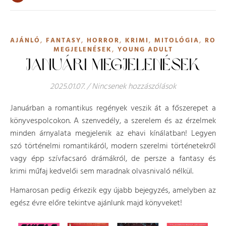
,
,
,
,
,
AJÁNLÓ
FANTASY
HORROR
KRIMI
MITOLÓGIA
ROMA
,
MEGJELENÉSEK
YOUNG ADULT
JANUÁRI MEGJELENÉSEK
2025.01.07.
/
Nincsenek hozzászólások
Januárban a romantikus regények veszik át a főszerepet a
könyvespolcokon. A szenvedély, a szerelem és az érzelmek
minden árnyalata megjelenik az ehavi kínálatban! Legyen
szó történelmi romantikáról, modern szerelmi történetekről
vagy épp szívfacsaró drámákról, de persze a fantasy és
krimi műfaj kedvelői sem maradnak olvasnivaló nélkül.
Hamarosan pedig érkezik egy újabb bejegyzés, amelyben az
egész évre előre tekintve ajánlunk majd könyveket!