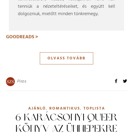
tenniük a nézeteltéréseiket, és együtt kell
dolgozniuk, mielőtt minden tönkremegy.
GOODREADS >
OLVASS TOVÁBB
Piros
,
,
AJÁNLÓ
ROMANTIKUS
TOPLISTA
6 KARÁCSONYI QUEER
KÖNYV AZ ÜNNEPEKRE