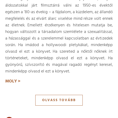
áldozatokkal járt filmsztárrá válni az 1950-es évektől
egészen a ’80-as évekig – a fájdalom, a küzdelem, az állandó
megfelelés és az elvárt álarc viselése mind része volt ennek
az életnek. Emellett érzékenyen és hitelesen mutatja be,
hogyan változott a társadalom szemlélete a szexualitással,
a házassággal és a szerelemmel kapcsolatban az évtizedek
során. Ha imádod a hollywoodi pletykákat, mindenképp
olvasd el ezt a könyvet. Ha szereted a nőktől nőknek írt
történeteket, mindenképp olvasd el ezt a könyvet. Ha
gyönyörű, szívszorító és magával ragadó regényt keresel,
mindenképp olvasd el ezt a könyvet.
MOLY >
OLVASS TOVÁBB