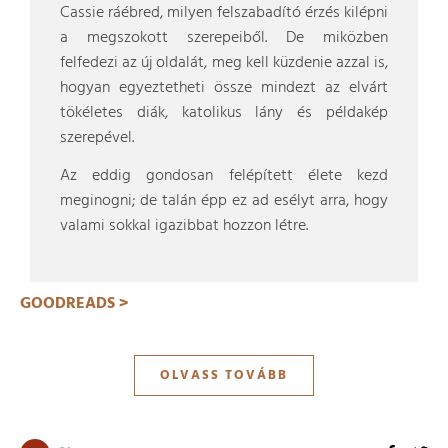
Cassie ráébred, milyen felszabadító érzés kilépni
a megszokott szerepeiből. De miközben
felfedezi az új oldalát, meg kell küzdenie azzal is,
hogyan egyeztetheti össze mindezt az elvárt
tökéletes diák, katolikus lány és példakép
szerepével.
Az eddig gondosan felépített élete kezd
meginogni; de talán épp ez ad esélyt arra, hogy
valami sokkal igazibbat hozzon létre.
GOODREADS >
OLVASS TOVÁBB