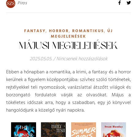
Piros
,
,
,
FANTASY
HORROR
ROMANTIKUS
ÚJ
MEGJELENÉSEK
MÁJUSI MEGJELENÉSEK
2025.05.05.
/
Nincsenek hozzászólások
Ebben a hónapban a romantika, a krimi, a fantasy és a horror
kerülnek a figyelem középpontjába: szívhez szóló történetek,
rejtélyekkel teli nyomozások, varázslattal átszőtt világok és
borzongató fordulatok várják az olvasókat. Május a
tökéletes időszak arra, hogy a szabadban, egy jó könyvvel
hangolódjunk a közelgő nyári napokra.