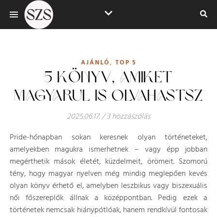
,
AJÁNLÓ
TOP 5
5 KÖNYV, AMIKET
MAGYARUL IS OLVAHASTSZ
2025.06.17.
/
3 hozzászólás
Pride-hónapban sokan keresnek olyan történeteket,
amelyekben magukra ismerhetnek – vagy épp jobban
megérthetik mások életét, küzdelmeit, örömeit. Szomorú
tény, hogy magyar nyelven még mindig meglepően kevés
olyan könyv érhető el, amelyben leszbikus vagy biszexuális
női főszereplők állnak a középpontban. Pedig ezek a
történetek nemcsak hiánypótlóak, hanem rendkívül fontosak