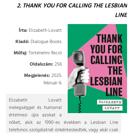
2. THANK YOU FOR CALLING THE LESBIAN
LINE
Írta:
Elizabeth Lovatt
Kiadó:
Dialogue Books
Műfaj:
Történelmi fikció
Oldalszám:
256
Megjelenés:
2025.
február 6.
Elizabeth Lovatt
melegséggel és humorral
értelmezi újra azokat a
nőket, akik az 1990-es években a Lesbian Line
telefonos szolgálatnál önkénteskedtek, vagy akár csak