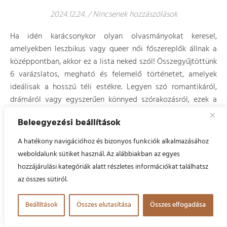
2024.12.24.
/
Nincsenek hozzászólások
Ha idén karácsonykor olyan olvasmányokat keresel,
amelyekben leszbikus vagy queer női főszereplők állnak a
középpontban, akkor ez a lista neked szól! Összegyűjtöttünk
6 varázslatos, megható és felemelő történetet, amelyek
ideálisak a hosszú téli estékre. Legyen szó romantikáról,
drámáról vagy egyszerűen könnyed szórakozásról, ezek a
történetek biztosan megmelengetik a szívedet.
Beleegyezési beállítások
1. WRITTEN IN THE STARS
A hatékony navigációhoz és bizonyos funkciók alkalmazásához
weboldalunk sütiket használ. Az alábbiakban az egyes
Írta:
Alexandria Bellefleur
hozzájárulási kategóriák alatt részletes információkat találhatsz
Kiadó:
Avon
az összes sütiról.
Műfaj:
Romantikus
Beállítások
Összes elutasítása
Összes elfogadása
Oldalszám:
370