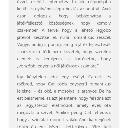
évvel ezelőtt internetes trollok célpontjába
került és nyilvánosságra hozták az adatait, Andi
azon dolgozik, hogy bebizonyítsa a
játékfejlesztő közösségnek, hogy komoly
szakember. A terve, hogy a lehető legjobb
játékot készítse el, nulla romantikus résszel.
Vagyis addig a pontig, amíg a játék fejlesztését
finanszírozó férfi nem követeli, hogy szerelmi
elemek is kerüljenek a történetbe, hogy
„vonzóbb legyen a női játékosok számára.”
Így kénytelen adni egy esélyt Catnek, és
ráébred, hogy Cat több egyszerű romantikus
léleknél – és oké, a mosolya is aranyos. De ha
ezt beismerné, az azt jelentené, hogy feladná azt
az „egyjátékos” életmódot, amely évek óta
megóvta a szívét. Amikor pedig Cat felfedezi,
hogy a színfalak mögött valaki Andi karrierjének
tönkretételére készül, kettejüknek félre kell