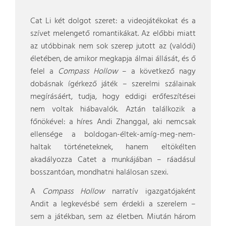
Cat Li két dolgot szeret: a videojátékokat és a
szívet melengető romantikákat. Az előbbi miatt
az utóbbinak nem sok szerep jutott az (valódi)
életében, de amikor megkapja álmai állását, és ő
felel a
Compass Hollow
– a következő nagy
dobásnak ígérkező játék – szerelmi szálainak
megírásáért, tudja, hogy eddigi erőfeszítései
nem voltak hiábavalók. Aztán találkozik a
főnökével: a híres Andi Zhanggal, aki nemcsak
ellensége a boldogan-éltek-amíg-meg-nem-
haltak történeteknek, hanem eltökélten
akadályozza Catet a munkájában – ráadásul
bosszantóan, mondhatni halálosan szexi.
A
Compass Hollow
narratív igazgatójaként
Andit a legkevésbé sem érdekli a szerelem –
sem a játékban, sem az életben. Miután három