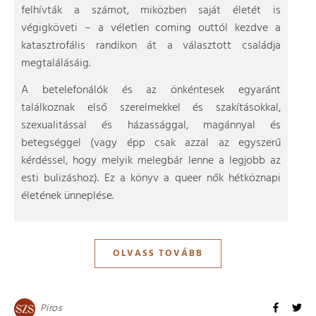
felhívták a számot, miközben saját életét is
végigköveti – a véletlen coming outtól kezdve a
katasztrofális randikon át a választott családja
megtalálásáig.
A betelefonálók és az önkéntesek egyaránt
találkoznak első szerelmekkel és szakításokkal,
szexualitással és házassággal, magánnyal és
betegséggel (vagy épp csak azzal az egyszerű
kérdéssel, hogy melyik melegbár lenne a legjobb az
esti bulizáshoz). Ez a könyv a queer nők hétköznapi
életének ünneplése.
OLVASS TOVÁBB
Piros