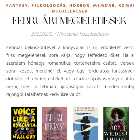
,
,
,
,
FANTASY
FELDOLGOZÁS
HORROR
MEMOÁR
ROMANT
MEGJELENÉSEK
FEBRUÁRI MEGJELENÉSEK
2025.02.12.
/
Nincsenek hozzászólások
Február beköszöntével a könyvpiac is új lendületet vesz,
friss megjelenések sora várja, hogy felfedezd őket. Ha a
szerelem hónapja romantikus történetekre csábít, versek
sorai között merülnél el, vagy egy fordulatos fantasyvel
dobnád fel a hideg estéket, itt az ideje új olvasmányok után
nézni, mert a februári újdonságok között minden műfaj
rajongói találhatnak kedvükre valót!