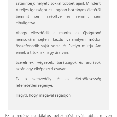
sztárinterjú helyett sokkal többet ajánl. Mindent.
A teljes igazságot csillogóan botrányos életéről.
Semmit sem szépítve és semmit sem
elhallgatva.
Ahogy elkezdődik a munka, az újságírónő
nemsokára sejteni kezdi: valamilyen módon
összefonódik saját sorsa és Evelyn múltja. Ám
ennek a titoknak nagy ára van.
Szerelmek, végzetek, barátságok és árulások,
aztán egy elképesztő csavar…
Ez a szenvedély és az életbölcsesség
letehetetlen regénye.
Hagyd, hogy magával ragadjon!
Ez a regény csodálatos betekintést nyújt abba, milyen