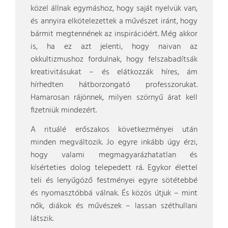
közel állnak egymáshoz, hogy saját nyelvük van,
és annyira elkötelezettek a művészet iránt, hogy
bármit megtennének az inspirációért. Még akkor
is, ha ez azt jelenti, hogy naivan az
okkultizmushoz fordulnak, hogy felszabadítsák
kreativitásukat – és elátkozzák híres, ám
hírhedten hátborzongató professzorukat.
Hamarosan rájönnek, milyen szörnyű árat kell
fizetniük mindezért.
A rituálé erőszakos következményei után
minden megváltozik. Jo egyre inkább úgy érzi,
hogy valami megmagyarázhatatlan és
kísérteties dolog telepedett rá. Egykor élettel
teli és lenyűgöző festményei egyre sötétebbé
és nyomasztóbbá válnak. És közös útjuk – mint
nők, diákok és művészek – lassan széthullani
látszik.