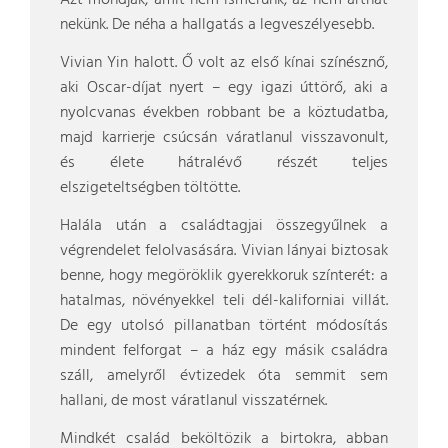
Azt mondják, amit nem ismerünk, az nem árthat
nekünk. De néha a hallgatás a legveszélyesebb.
Vivian Yin halott. Ő volt az első kínai színésznő,
aki Oscar-díjat nyert – egy igazi úttörő, aki a
nyolcvanas években robbant be a köztudatba,
majd karrierje csúcsán váratlanul visszavonult,
és élete hátralévő részét teljes
elszigeteltségben töltötte.
Halála után a családtagjai összegyűlnek a
végrendelet felolvasására. Vivian lányai biztosak
benne, hogy megöröklik gyerekkoruk színterét: a
hatalmas, növényekkel teli dél-kaliforniai villát.
De egy utolsó pillanatban történt módosítás
mindent felforgat – a ház egy másik családra
száll, amelyről évtizedek óta semmit sem
hallani, de most váratlanul visszatérnek.
Mindkét család beköltözik a birtokra, abban