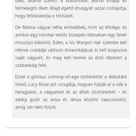
őket. Mama szereti a kóborlókat. Borral kínálja és
felmelegíti őket. Majd égető étvágyát azzal csillapítja,
hogy feldarabolja a testüket.
De Mama vágyai néha erősebbek, mint az éhsége, és
amikor egy hóvihar kellős közepén felbukkan egy fehér
mosolyú kóborló, Eden, a kis Margot-nak szembe kell
néznie családja változó dinamikájával, ki kell bogoznia
saját vágyait, és meg kell tennie az első lépéseit a
szabadság felé.
Ezzel a gótikus coming-of-age történettel a debütáló
írónő, Lucy Rose azt vizsgálja, hogyan fojtják el a nők a
haragjukat, a vágyaikat és az állati ösztöneiket – és
addig gyűri az anya és lánya közötti kapcsolatot,
amíg vér nem folyik.