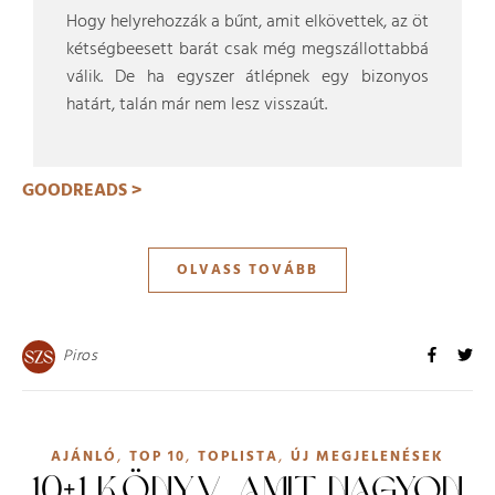
Hogy helyrehozzák a bűnt, amit elkövettek, az öt
kétségbeesett barát csak még megszállottabbá
válik. De ha egyszer átlépnek egy bizonyos
határt, talán már nem lesz visszaút.
GOODREADS >
OLVASS TOVÁBB
Piros
,
,
,
AJÁNLÓ
TOP 10
TOPLISTA
ÚJ MEGJELENÉSEK
10+1 KÖNYV, AMIT NAGYON