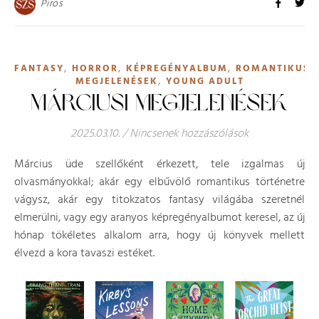
Piros
,
,
,
,
FANTASY
HORROR
KÉPREGÉNYALBUM
ROMANTIKUS
,
MEGJELENÉSEK
YOUNG ADULT
MÁRCIUSI MEGJELENÉSEK
2025.03.10.
/
Nincsenek hozzászólások
Március üde szellőként érkezett, tele izgalmas új
olvasmányokkal; akár egy elbűvölő romantikus történetre
vágysz, akár egy titokzatos fantasy világába szeretnél
elmerülni, vagy egy aranyos képregényalbumot keresel, az új
hónap tökéletes alkalom arra, hogy új könyvek mellett
élvezd a kora tavaszi estéket.