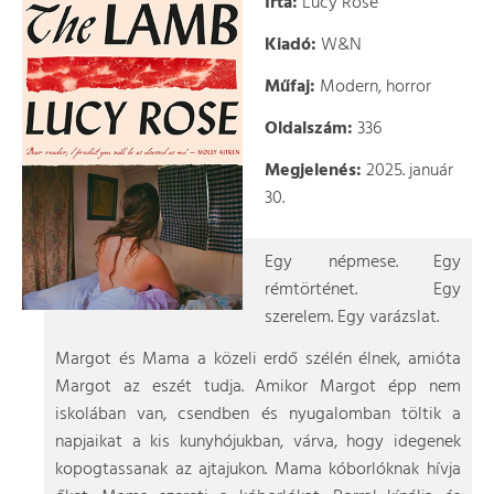
Írta:
Lucy Rose
Kiadó:
W&N
Műfaj:
Modern, horror
Oldalszám:
336
Megjelenés:
2025. január
30.
Egy népmese. Egy
rémtörténet. Egy
szerelem. Egy varázslat.
Margot és Mama a közeli erdő szélén élnek, amióta
Margot az eszét tudja. Amikor Margot épp nem
iskolában van, csendben és nyugalomban töltik a
napjaikat a kis kunyhójukban, várva, hogy idegenek
kopogtassanak az ajtajukon. Mama kóborlóknak hívja