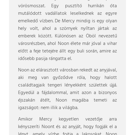
vörösmoszat. Egy pusztító hurrikán óta
mutálódott vadállatok leselkednek az egyre
emelkedő vízben. De Mercy mindig is egy olyan
hely volt, ahol a szörnyek nyíltan jártak az
emberek között. Különösen az Öböl nevezetű
városrészben, ahol Noon élete már jóval a vihar
előtt a feje tetejére állt egy buli során, amire az
idősebb pasija rángatta el.
Noon az elárasztott városban rekedt az anyjával,
aki meg van győződve róla, hogy halott
családtagjaik tengeri lényekként születtek újjá.
Egyedül a fájdalommal, amit azon a bizonyos
éjszakán átélt, Noon magába temeti az
igazságot: nem illik a világba.
Amikor Mercy kegyetlen vezetője arra
kényszeríti Noont és az anyját, hogy fogják el a
lényt, amely vízbe fojtja a lakosokat, Noon