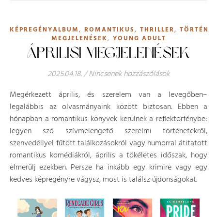
,
,
,
KÉPREGÉNYALBUM
ROMANTIKUS
THRILLER
TÖRTÉNE
,
MEGJELENÉSEK
YOUNG ADULT
ÁPRILISI MEGJELENÉSEK
2025.04.18.
/
Nincsenek hozzászólások
Megérkezett április, és szerelem van a levegőben–
legalábbis az olvasmányaink között biztosan. Ebben a
hónapban a romantikus könyvek kerülnek a reflektorfénybe:
legyen szó szívmelengető szerelmi történetekről,
szenvedéllyel fűtött találkozásokról vagy humorral átitatott
romantikus komédiákról, április a tökéletes időszak, hogy
elmerülj ezekben. Persze ha inkább egy krimire vagy egy
kedves képregényre vágysz, most is találsz újdonságokat.