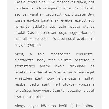
Cassie Perera a St. Luke másodéves diákja, akit
mindenki a suli sztárjaként ismer. Az új tanév
azonban váratlan fordulatot hoz: visszatér Ben,
Cassie egykori barátja, aki évekkel ezelőtt egy
homofób zaklatási ügy után hagyta ott az
iskolát. Cassie pontosan tudja, hogy akkoriban
nem állt ki mellette – és a bűntudat azóta sem
hagyja nyugodni.
Most, a tőle megszokott lendülettel,
elhatározza, hogy tesz valamit: összefog a
szomszédos állami iskola diákjaival, és
létrehozza a Nemek és Szexualitás Szövetségét
– részben azért, hogy helyrehozza a múltat,
részben pedig azért, mert titokban vonzza a
lehetőség, hogy végre őszintén beszéljen a saját
szexualitásáról is.
Ahogy egyre közelebb kerül új barátaihoz,