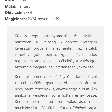
Kiadó:
Orbit
Műfaj:
Fantasy
Oldalszám:
384
Megjelenés:
2024. november 19.
Kövess egy sztárnyomozót és riválisát,
miközben a valóság különböző rétegein
keresztül próbálják megmenteni az általuk
ismert világot ebben az izgalmas és kalandos
regényben, amely rivális céhekről, a valóságot
átformáló mágiáról és váratlan rejtélyekről szól.
Kembral Thorne csak néhány órát készül távol
tölteni újszülött gyermekétől, és elhatározza,
hogy bármi történjék is, élvezni fogja a bulit. Ám
amikor a vendégek sorra holtan esnek össze,
Kemnek nem marad más választása, mint
munkához látni. Végül is a Kutyák Céhének tagja,