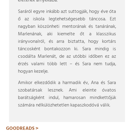
életének árnyékába.
Saráról egyre inkább azt suttogják, hogy éve óta
ő az iskola legtehetségesebb táncosa. Ezt
nagyban köszönheti mentorának és tanárának,
Marlenának, aki kiemelte őt a klasszikus
irányvonalról, és arra biztatta, hogy kortárs
táncosként bontakozzon ki. Sara mindig is
csodálta Marlenát, de az utóbbi időben ez az
érzés valami több lett – és Sara nem tudja,
hogyan kezelje.
Amikor elkezdődik a harmadik év, Ana és Sara
szobatársak lesznek. Ami eleinte óvatos
barátságként indul, hamarosan mindkettőjük
számára nélkülözhetetlen kapaszkodóvá válik.
GOODREADS >