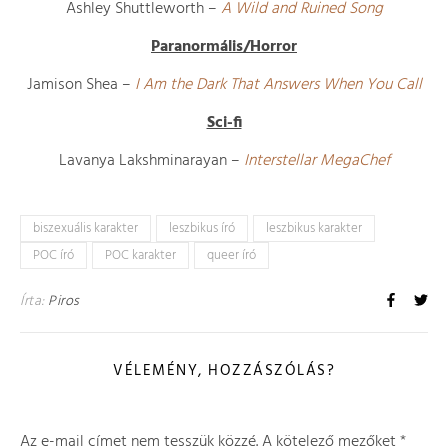
Ashley Shuttleworth –
A Wild and Ruined Song
Paranormális/Horror
Jamison Shea –
I Am the Dark That Answers When You Call
Sci-fi
Lavanya Lakshminarayan –
Interstellar MegaChef
biszexuális karakter
leszbikus író
leszbikus karakter
POC író
POC karakter
queer író
Írta:
Piros
VÉLEMÉNY, HOZZÁSZÓLÁS?
Az e-mail címet nem tesszük közzé.
A kötelező mezőket
*