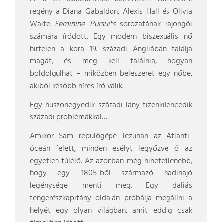
regény a Diana Gabaldon, Alexis Hall és Olivia
Waite
Feminine Pursuits
sorozatának rajongói
számára íródott. Egy modern biszexuális nő
hirtelen a kora 19. századi Angliábán találja
magát, és meg kell találnia, hogyan
boldolgulhat – miközben beleszeret egy nőbe,
akiből később híres író válik.
Egy huszonegyedik századi lány tizenkilencedik
századi problémákkal…
Amikor Sam repülőgépe lezuhan az Atlanti-
óceán felett, minden esélyt legyőzve ő az
egyetlen túlélő. Az azonban még hihetetlenebb,
hogy egy 1805-ből származó hadihajó
legénysége menti meg. Egy daliás
tengerészkapitány oldalán próbálja megállni a
helyét egy olyan világban, amit eddig csak