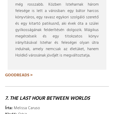
még rosszabb. Közben Isteharnak három
felesége is lett a városban: egy bátor harcos
könyvtáros, egy ravasz egykori szolgáló szerető
és egy kitartó patikusnő, aki évek óta a szülei
gyilkosságának felderítésén dolgozik. Mágikus
megérzéseik és egy titokzatos könyv
irányításával Istehar és feleségei olyan útra
indulnak, amely nemcsak az életüket, hanem
Holdkő városának jövőjét is megváltoztatja.
GOODREADS >
7. THE LAST HOUR BETWEEN WORLDS
Írta:
Melissa Caruso