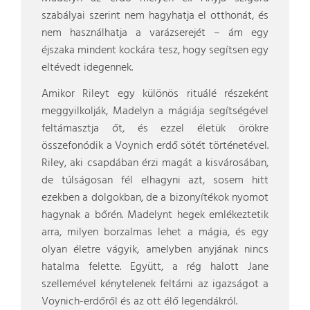
szabályai szerint nem hagyhatja el otthonát, és
nem használhatja a varázserejét – ám egy
éjszaka mindent kockára tesz, hogy segítsen egy
eltévedt idegennek.
Amikor Rileyt egy különös rituálé részeként
meggyilkolják, Madelyn a mágiája segítségével
feltámasztja őt, és ezzel életük örökre
összefonódik a Voynich erdő sötét történetével.
Riley, aki csapdában érzi magát a kisvárosában,
de túlságosan fél elhagyni azt, sosem hitt
ezekben a dolgokban, de a bizonyítékok nyomot
hagynak a bőrén. Madelynt hegek emlékeztetik
arra, milyen borzalmas lehet a mágia, és egy
olyan életre vágyik, amelyben anyjának nincs
hatalma felette. Együtt, a rég halott Jane
szellemével kénytelenek feltárni az igazságot a
Voynich-erdőről és az ott élő legendákról.