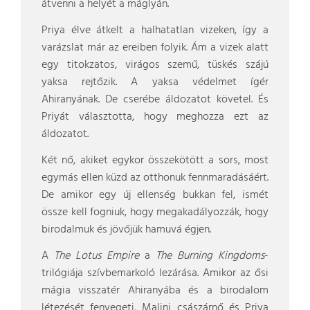
átvenni a helyét a máglyán.
Priya élve átkelt a halhatatlan vizeken, így a
varázslat már az ereiben folyik. Ám a vizek alatt
egy titokzatos, virágos szemű, tüskés szájú
yaksa rejtőzik. A yaksa védelmet ígér
Ahiranyának. De cserébe áldozatot követel. És
Priyát választotta, hogy meghozza ezt az
áldozatot.
Két nő, akiket egykor összekötött a sors, most
egymás ellen küzd az otthonuk fennmaradásáért.
De amikor egy új ellenség bukkan fel, ismét
össze kell fogniuk, hogy megakadályozzák, hogy
birodalmuk és jövőjük hamuvá égjen.
A
The Lotus Empire
a
The Burning Kingdoms
-
trilógiája szívbemarkoló lezárása. Amikor az ősi
mágia visszatér Ahiranyába és a birodalom
létezését fenyegeti, Malini császárnő és Priya