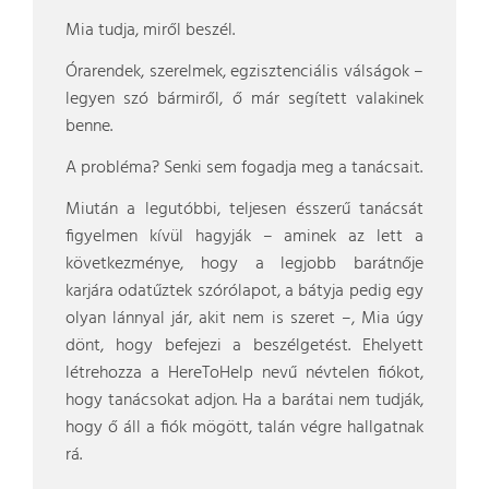
Mia tudja, miről beszél.
Órarendek, szerelmek, egzisztenciális válságok –
legyen szó bármiről, ő már segített valakinek
benne.
A probléma? Senki sem fogadja meg a tanácsait.
Miután a legutóbbi, teljesen ésszerű tanácsát
figyelmen kívül hagyják – aminek az lett a
következménye, hogy a legjobb barátnője
karjára odatűztek szórólapot, a bátyja pedig egy
olyan lánnyal jár, akit nem is szeret –, Mia úgy
dönt, hogy befejezi a beszélgetést. Ehelyett
létrehozza a HereToHelp nevű névtelen fiókot,
hogy tanácsokat adjon. Ha a barátai nem tudják,
hogy ő áll a fiók mögött, talán végre hallgatnak
rá.