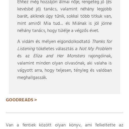
Ehhez még hozzájön álmai nője, rengeteg jó (és
kevésbé jó) tanács, valamint néhány legjobb
barát, akiknek úgy tűnik, sokkal több titkuk van,
mint amiről Mia tud… és Miának is jól jönne
néhány tanács, hogy túlélje a végzős évet.
A vidám és mélyen elgondolkodtató
Thanks for
Listening
tökéletes választás a
Not My Problem
és az
Eliza and Her Monsters
rajongóinak,
valamint minden olyan olvasónak, aki valaha is
vágyott arra, hogy teljesen, tényleg és valóban
meghallgassák.
GOODREADS >
Van a fentiek között olyan könyv, ami felkeltette az