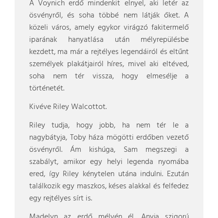
A Voynich erdő mindenkit elnyel, aki letér az
ösvényről, és soha többé nem látják őket. A
közeli város, amely egykor virágzó fakitermelő
iparának hanyatlása után mélyrepülésbe
kezdett, ma már a rejtélyes legendáiról és eltűnt
személyek plakátjairól híres, mivel aki eltéved,
soha nem tér vissza, hogy elmesélje a
történetét.
Kivéve Riley Walcottot.
Riley tudja, hogy jobb, ha nem tér le a
nagybátyja, Toby háza mögötti erdőben vezető
ösvényről. Ám kishúga, Sam megszegi a
szabályt, amikor egy helyi legenda nyomába
ered, így Riley kénytelen utána indulni. Ezután
találkozik egy maszkos, késes alakkal és felfedez
egy rejtélyes sírt is.
Madelyn az erdő mélyén él. Anyja szigorú