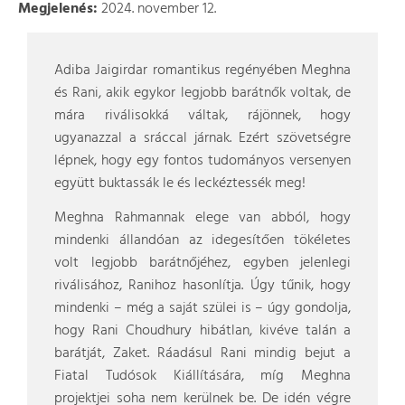
Megjelenés:
2024. november 12.
Adiba Jaigirdar romantikus regényében Meghna
és Rani, akik egykor legjobb barátnők voltak, de
mára riválisokká váltak, rájönnek, hogy
ugyanazzal a sráccal járnak. Ezért szövetségre
lépnek, hogy egy fontos tudományos versenyen
együtt buktassák le és leckéztessék meg!
Meghna Rahmannak elege van abból, hogy
mindenki állandóan az idegesítően tökéletes
volt legjobb barátnőjéhez, egyben jelenlegi
riválisához, Ranihoz hasonlítja. Úgy tűnik, hogy
mindenki – még a saját szülei is – úgy gondolja,
hogy Rani Choudhury hibátlan, kivéve talán a
barátját, Zaket. Ráadásul Rani mindig bejut a
Fiatal Tudósok Kiállítására, míg Meghna
projektjei soha nem kerülnek be. De idén végre