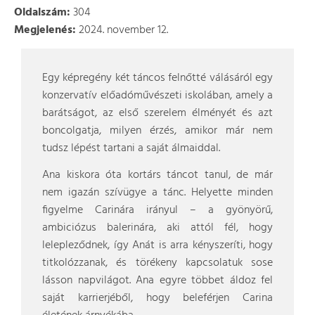
Oldalszám:
304
Megjelenés:
2024. november 12.
Egy képregény két táncos felnőtté válásáról egy
konzervatív előadóművészeti iskolában, amely a
barátságot, az első szerelem élményét és azt
boncolgatja, milyen érzés, amikor már nem
tudsz lépést tartani a saját álmaiddal.
Ana kiskora óta kortárs táncot tanul, de már
nem igazán szívügye a tánc. Helyette minden
figyelme Carinára irányul – a gyönyörű,
ambiciózus balerinára, aki attól fél, hogy
lelepleződnek, így Anát is arra kényszeríti, hogy
titkolózzanak, és törékeny kapcsolatuk sose
lásson napvilágot. Ana egyre többet áldoz fel
saját karrierjéből, hogy beleférjen Carina