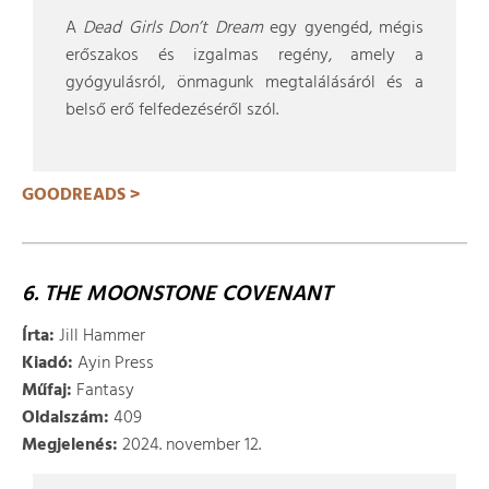
A
Dead Girls Don’t Dream
egy gyengéd, mégis
erőszakos és izgalmas regény, amely a
gyógyulásról, önmagunk megtalálásáról és a
belső erő felfedezéséről szól.
GOODREADS >
6. THE MOONSTONE COVENANT
Írta:
Jill Hammer
Kiadó:
Ayin Press
Műfaj:
Fantasy
Oldalszám:
409
Megjelenés:
2024. november 12.