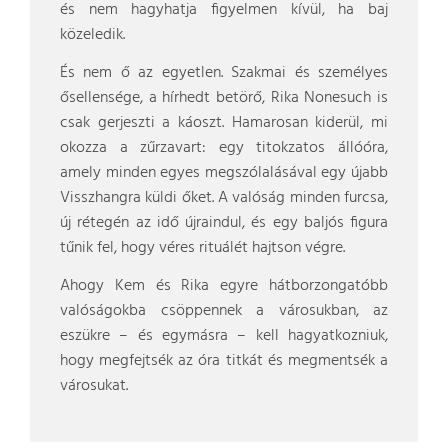
és nem hagyhatja figyelmen kívül, ha baj
közeledik.
És nem ő az egyetlen. Szakmai és személyes
ősellensége, a hírhedt betörő, Rika Nonesuch is
csak gerjeszti a káoszt. Hamarosan kiderül, mi
okozza a zűrzavart: egy titokzatos állóóra,
amely minden egyes megszólalásával egy újabb
Visszhangra küldi őket. A valóság minden furcsa,
új rétegén az idő újraindul, és egy baljós figura
tűnik fel, hogy véres rituálét hajtson végre.
Ahogy Kem és Rika egyre hátborzongatóbb
valóságokba csöppennek a városukban, az
eszükre – és egymásra – kell hagyatkozniuk,
hogy megfejtsék az óra titkát és megmentsék a
városukat.