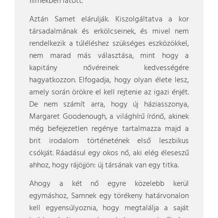
filmekben látott.
Aztán Samet elárulják. Kiszolgáltatva a kor
társadalmának és erkölcseinek, és mivel nem
rendelkezik a túléléshez szükséges eszközökkel,
nem marad más választása, mint hogy a
kapitány nővéreinek kedvességére
hagyatkozzon. Elfogadja, hogy olyan élete lesz,
amely során örökre el kell rejtenie az igazi énjét.
De nem számít arra, hogy új háziasszonya,
Margaret Goodenough, a világhírű írónő, akinek
még befejezetlen regénye tartalmazza majd a
brit irodalom történetének első leszbikus
csókját. Ráadásul egy okos nő, aki elég éleseszű
ahhoz, hogy rájöjjön: új társának van egy titka.
Ahogy a két nő egyre közelebb kerül
egymáshoz, Samnek egy törékeny határvonalon
kell egyensúlyoznia, hogy megtalálja a saját