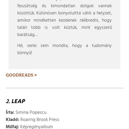
feszültség és kimondatlan dolgok vannak
közöttük. Különösen bonyolulttá válik a helyzet,
amikor mindketten kezdenek ráébredni, hogy
talán több is volt köztük, mint egyszerű
barátság…
Hé, senki sem mondta, hogy a tudomány
könnyű!
GOODREADS >
2.
LEAP
Írta:
Simina Popescu
Kiadó:
Roaring Brook Press
Műfaj:
Képregényalbum