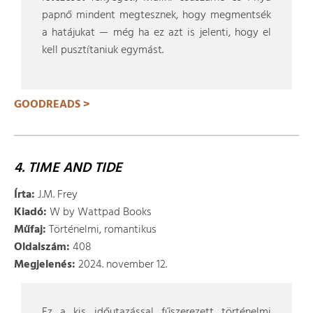
papnő mindent megtesznek, hogy megmentsék
a hatájukat — még ha ez azt is jelenti, hogy el
kell pusztítaniuk egymást.
GOODREADS >
4. TIME AND TIDE
Írta:
J.M. Frey
Kiadó:
W by Wattpad Books
Műfaj:
Történelmi, romantikus
Oldalszám:
408
Megjelenés:
2024. november 12.
Ez a kis időutazással fűszerezett történelmi