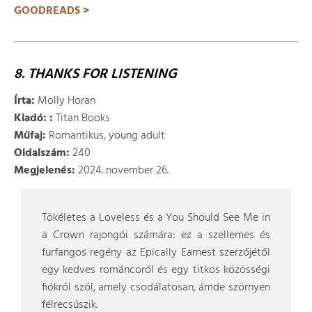
GOODREADS >
8. THANKS FOR LISTENING
Írta:
Molly Horan
Kiadó:
:
Titan Books
Műfaj:
Romantikus, young adult
Oldalszám:
240
Megjelenés:
2024. november 26.
Tökéletes a Loveless és a You Should See Me in
a Crown rajongói számára: ez a szellemes és
furfangos regény az Epically Earnest szerzőjétől
egy kedves románcoról és egy titkos közösségi
fiókról szól, amely csodálatosan, ámde szörnyen
félrecsúszik.