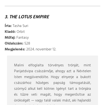
3. THE LOTUS EMPIRE
Írta:
Tasha Suri
Kiadó:
Orbit
Műfaj:
Fantasy
Oldalszám:
528
Megjelenés:
2024. november 12.
Malini elfoglalta törvényes trónját, mint
Parijatdvipa császárnője, ahogy azt a Névtelen
Isten megjövendölte. Hogy elnyerje a bukott
császárhoz hűséges papság támogatását,
szörnyű alkut kell kötnie: Igényt tart a trónjára
és tűzre veti magát, hogy megerősítse az
örökségét — vagy talál valaki mást, aki hajlandó