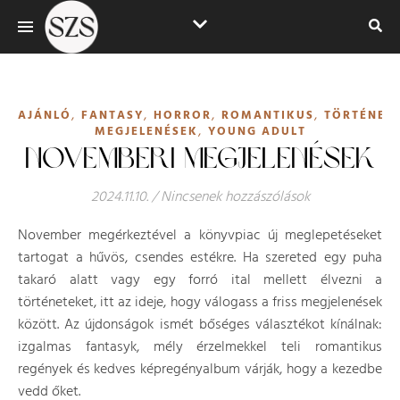
,
,
,
,
AJÁNLÓ
FANTASY
HORROR
ROMANTIKUS
TÖRTÉNEL
,
MEGJELENÉSEK
YOUNG ADULT
NOVEMBERI MEGJELENÉSEK
2024.11.10.
/
Nincsenek hozzászólások
November megérkeztével a könyvpiac új meglepetéseket
tartogat a hűvös, csendes estékre. Ha szereted egy puha
takaró alatt vagy egy forró ital mellett élvezni a
történeteket, itt az ideje, hogy válogass a friss megjelenések
között. Az újdonságok ismét bőséges választékot kínálnak:
izgalmas fantasyk, mély érzelmekkel teli romantikus
regények és kedves képregényalbum várják, hogy a kezedbe
vedd őket.