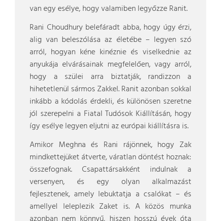
van egy esélye, hogy valamiben legyőzze Ranit.
Rani Choudhury belefáradt abba, hogy úgy érzi,
alig van beleszólása az életébe – legyen szó
arról, hogyan kéne kinéznie és viselkednie az
anyukája elvárásainak megfelelően, vagy arról,
hogy a szülei arra biztatják, randizzon a
hihetetlenül sármos Zakkel. Ranit azonban sokkal
inkább a kódolás érdekli, és különösen szeretne
jól szerepelni a Fiatal Tudósok Kiállításán, hogy
így esélye legyen eljutni az európai kiállításra is.
Amikor Meghna és Rani rájönnek, hogy Zak
mindkettejüket átverte, váratlan döntést hoznak:
összefognak. Csapattársakként indulnak a
versenyen, és egy olyan alkalmazást
fejlesztenek, amely lebuktatja a csalókat – és
amellyel leleplezik Zaket is. A közös munka
azonban nem könnyű, hiszen hosszú évek óta