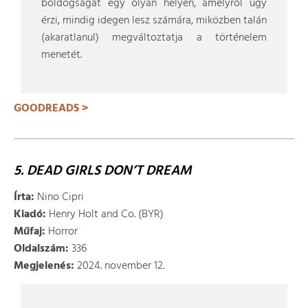
boldogságát egy olyan helyen, amelyről úgy
érzi, mindig idegen lesz számára, miközben talán
(akaratlanul) megváltoztatja a történelem
menetét.
GOODREADS >
5. DEAD GIRLS DON’T DREAM
Írta:
Nino Cipri
Kiadó:
Henry Holt and Co. (BYR)
Műfaj:
Horror
Oldalszám:
336
Megjelenés:
2024. november 12.