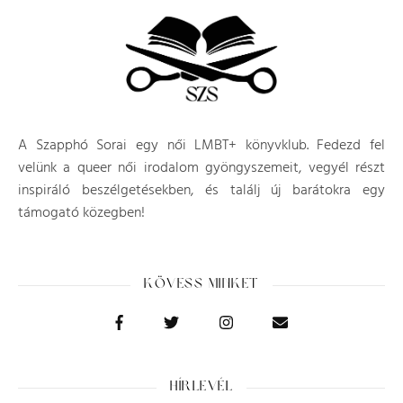
A Szapphó Sorai egy női LMBT+ könyvklub. Fedezd fel
velünk a queer női irodalom gyöngyszemeit, vegyél részt
inspiráló beszélgetésekben, és találj új barátokra egy
támogató közegben!
KÖVESS MINKET
HÍRLEVÉL