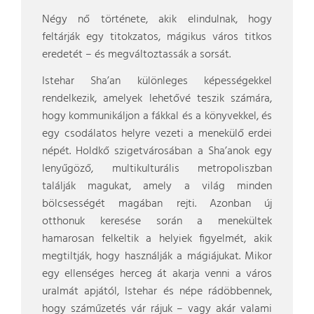
Négy nő története, akik elindulnak, hogy
feltárják egy titokzatos, mágikus város titkos
eredetét – és megváltoztassák a sorsát.
Istehar Sha’an különleges képességekkel
rendelkezik, amelyek lehetővé teszik számára,
hogy kommunikáljon a fákkal és a könyvekkel, és
egy csodálatos helyre vezeti a menekülő erdei
népét. Holdkő szigetvárosában a Sha’anok egy
lenyűgöző, multikulturális metropoliszban
találják magukat, amely a világ minden
bölcsességét magában rejti. Azonban új
otthonuk keresése során a menekültek
hamarosan felkeltik a helyiek figyelmét, akik
megtiltják, hogy használják a mágiájukat. Mikor
egy ellenséges herceg át akarja venni a város
uralmát apjától, Istehar és népe rádöbbennek,
hogy száműzetés vár rájuk – vagy akár valami