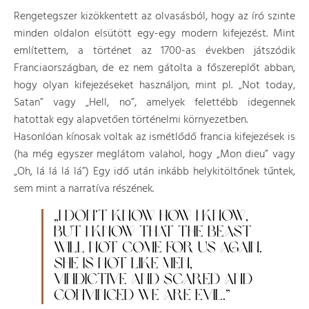
Rengetegszer kizökkentett az olvasásból, hogy az író szinte
minden oldalon elsütött egy-egy modern kifejezést. Mint
említettem, a történet az 1700-as években játszódik
Franciaországban, de ez nem gátolta a főszereplőt abban,
hogy olyan kifejezéseket használjon, mint pl. „Not today,
Satan” vagy „Hell, no”, amelyek felettébb idegennek
hatottak egy alapvetően történelmi környezetben.
Hasonlóan kínosak voltak az ismétlődő francia kifejezések is
(ha még egyszer meglátom valahol, hogy „Mon dieu” vagy
„Oh, lá lá lá lá”) Egy idő után inkább helykitöltőnek tűntek,
sem mint a narratíva részének.
„I DON’T KNOW HOW I KNOW,
BUT I KNOW THAT THE BEAST
WILL NOT COME FOR US AGAIN.
SHE IS NOT LIKE MEN,
VINDICTIVE AND SCARED AND
CONVINCED WE ARE EVIL.”