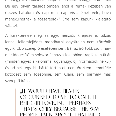
mindegyikük tökéletes célpont hőseink haragja számára…
De egy olyan társadalomban, ahol a férfiak kezében van
összes hatalom és nap mint nap visszaélnek vele, hová
menekülhetnek a főszereplők? Erre sem kapunk kielégítő
választ.
A karakterekre még az egydimenziós kifejezés is túlzás
lenne. Jellemfejlődés mondhatni egyáltalán nem történik
egyik főbb szereplő esetében sem. Bár az író többször, már-
már idegesítően sokszor felhozza Joséphine tragikus múltját
(minden egyes alkalommal ugyanúgy, új információk nélkül)
és ad neki egy kis háttértörténtet, nem éreztem semmiféle
kötődést sem Joséphine, sem Clara, sem bármely más
szereplő iránt.
„IT WOULD HAVE NEVER
OCCURRED TO ME TO CALL IT
BEING IN LOVE, BUT PERHAPS
THAT’S ONLY BECAUSE THE WAY
PEOPLE TALK ABOUT THAT KIND