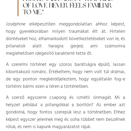
OF LOVE NEVER FEELS FAMILIAR
TO ME.”
Joséphine elképesztően meggondolatlan ahhoz képest,
hogy gyerekkorában milyen traumákat élt át. Hirtelen
döntéseket hoz, elhamarkodott következtetéseket von le, és
pillanatok alatt haragra gerjed, ami számomra
meglehetősen idegesítő karakterré tette őt.
A szerelmi történet egy szoros barátságra épülő, lassan
kibontakozó románc. Értékeltem, hogy nem volt túl drámai,
de egy ponton megkérdőjeleztem, hogy egyáltalán fog-e
történni bármi ezen a téren a történetben.
A szerző egyszerre csapong és ismétli önmagát. Mi a
helyzet például a pillangókkal a borítón? Az ember azt
gondolná, hogy fontos szerepük lesz a történetben. Ehhez
képest egyszer jelennek meg és soha többet nem beszélnek
róluk, és nem is kapunk magyarázatot rájuk.