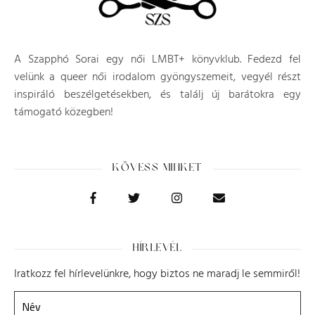
A Szapphó Sorai egy női LMBT+ könyvklub. Fedezd fel
velünk a queer női irodalom gyöngyszemeit, vegyél részt
inspiráló beszélgetésekben, és találj új barátokra egy
támogató közegben!
KÖVESS MINKET
HÍRLEVÉL
Iratkozz fel hírlevelünkre, hogy biztos ne maradj le semmiről!