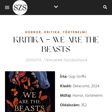
,
,
HORROR
KRITIKA
TÖRTÉNELMI
KRITIKA – WE ARE THE
BEASTS
2025.01.15.
/
Nincsenek hozzászólások
Írta:
Gigi Griffis
Kiadó:
Delacorte, 2024
Műfaj:
Horror, történelmi
Oldalszám:
352