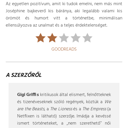
Az egyetlen pozitívum, amit ki tudok emelni, nem más mint
Joséphine bajkeverő kis báránya, aki legalább valami kis
örömöt és humort vitt a történetbe, minimálisan
ellensúlyozva az unalmat és a teljes érdektelenséget.
GOODREADS
A SZERZŐRŐL
Gigi Griffis
kritikusok által elismert, felnőtteknek
és tizenéveseknek szóló regények, köztük a
We
are the Beasts
, a
The Lioness
és a
The Empress
(a
Netflixen is látható) szerzője. Imádja a kevéssé
ismert történeteket, a „nem szerethető” női