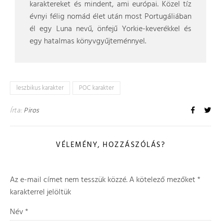
karaktereket és mindent, ami európai. Közel tíz
évnyi félig nomád élet után most Portugáliában
él egy Luna nevű, önfejű Yorkie-keverékkel és
egy hatalmas könyvgyűjteménnyel.
leszbikus karakter
POC karakter
Írta:
Piros
VÉLEMÉNY, HOZZÁSZÓLÁS?
Az e-mail címet nem tesszük közzé.
A kötelező mezőket
*
karakterrel jelöltük
Név
*