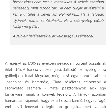
biztonságos nem lesz a menekülés. A szökés azonban
nehezebb, mint gondolták. Ha nem tudják átvészelni a
kemény telet a kevés kis élelmükkel… Ha a falusiak
rájönnek, miben sántikálnak… Ha a szörnyeteg előbb
találja meg őket…
A színlelt halálesetek akár valósággá is válhatnak.
A regényt az 1700-as években gévaudani történt borzalmak
ihletették. A francia vidéken garázdálkodó szörnyeteg sorra
gyilkolja a fiatal lányokat, méghozzá egyre brutálisabban.
Joséphine és barátnője, Clara tökéletes célpontok a
szörnyeteg számára – fiatal pásztorlányok, akik egy
birkanyájjal járják a környék legelőit. A lányok azonban
hamarosan rájönnek, hogy ez a hosszú karmú, hegyes fogú,
emberevő fenevad a legkisebb gondjuk… mert vannak