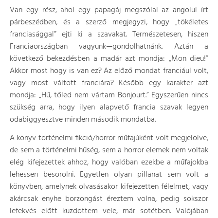
Van egy rész, ahol egy papagáj megszólal az angolul írt
párbeszédben, és a szerző megjegyzi, hogy „tökéletes
franciasággal” ejti ki a szavakat. Természetesen, hiszen
Franciaországban vagyunk—gondolhatnánk. Aztán a
következő bekezdésben a madár azt mondja: „Mon dieu!”
Akkor most hogy is van ez? Az előző mondat franciául volt,
vagy most váltott franciára? Később egy karakter azt
mondja: „Hű, tőled nem vártam Bonjourt.” Egyszerűen nincs
szükség arra, hogy ilyen alapvető francia szavak legyen
odabiggyesztve minden második mondatba.
A könyv történelmi fikció/horror műfajúként volt megjelölve,
de sem a történelmi hűség, sem a horror elemek nem voltak
elég kifejezettek ahhoz, hogy valóban ezekbe a műfajokba
lehessen besorolni. Egyetlen olyan pillanat sem volt a
könyvben, amelynek olvasásakor kifejezetten félelmet, vagy
akárcsak enyhe borzongást éreztem volna, pedig sokszor
lefekvés előtt küzdöttem vele, már sötétben. Valójában