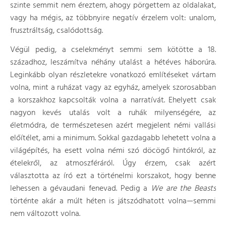
szinte semmit nem éreztem, ahogy pörgettem az oldalakat,
vagy ha mégis, az többnyire negatív érzelem volt: unalom,
frusztráltság, csalódottság.
Végül pedig, a cselekményt semmi sem kötötte a 18.
századhoz, leszámítva néhány utalást a hétéves háborúra.
Leginkább olyan részletekre vonatkozó említéseket vártam
volna, mint a ruházat vagy az egyház, amelyek szorosabban
a korszakhoz kapcsolták volna a narratívát. Ehelyett csak
nagyon kevés utalás volt a ruhák milyenségére, az
életmódra, de természetesen azért megjelent némi vallási
előítélet, ami a minimum. Sokkal gazdagabb lehetett volna a
világépítés, ha esett volna némi szó döcögő hintókról, az
ételekről, az atmoszféráról. Úgy érzem, csak azért
választotta az író ezt a történelmi korszakot, hogy benne
lehessen a gévaudani fenevad. Pedig a
We are the Beasts
történte akár a múlt héten is játszódhatott volna—semmi
nem változott volna.