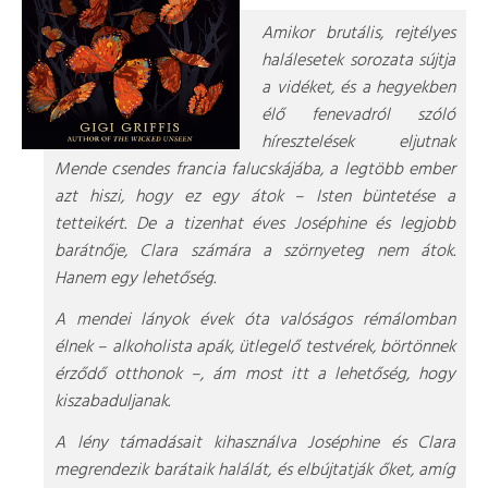
Amikor brutális, rejtélyes
halálesetek sorozata sújtja
a vidéket, és a hegyekben
élő fenevadról szóló
híresztelések eljutnak
Mende csendes francia falucskájába, a legtöbb ember
azt hiszi, hogy ez egy átok – Isten büntetése a
tetteikért.
De a tizenhat éves Joséphine és legjobb
barátnője, Clara számára a szörnyeteg nem átok.
Hanem egy lehetőség.
A mendei lányok évek óta valóságos rémálomban
élnek – alkoholista apák, ütlegelő testvérek, börtönnek
érződő otthonok –, ám most itt a lehetőség, hogy
kiszabaduljanak.
A lény támadásait kihasználva Joséphine és Clara
megrendezik barátaik halálát, és elbújtatják őket, amíg