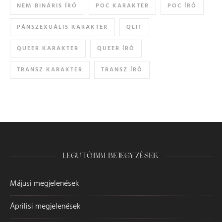
NEM BINÁRIS ÍRÓ
POC KARAKTER
POC ÍRÓ
PÁNSZEXUÁLIS KARAKTER
QLIT
QUEER KARAKTER
QUEER ÍRÓ
TRANSZ KARAKTER
TRANSZ ÍRÓ
LEGUTÓBBI BEJEGYZÉSEK
Májusi megjelenések
Áprilisi megjelenések