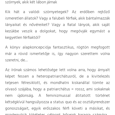
szörnyek, akik két lábon járnak
Kik hát a valódi szörnyetegek? Az erdőben rejtőző
ismeretlen állatok? Vagy a falubeli férfiak, akik bántalmazzák
lányaikat és nővéreiket? Vagy a fiatal lányok, akik saját
kezükbe veszik a dolgokat, hogy megóvják egymást a
kegyetlen férfiaktól?
A könyv alapkoncepciója fantasztikus, rögtön megfogott
már a rövid ismertetője is, így nagyon szerettem volna
szeretni, de…
Az írónak számos lehetősége lett volna arra, hogy árnyalt
képet fessen a heteropatriarchátusról, de a kivitelezés
teljesen félresiklott, és mondhatni kiskanállal tömte az
olvasó szájába, hogy a patriarchátus = rossz, ami sokaknak
nem újdonság. A feminizmussal átitatott történet
kétségkívül hangsúlyozza a status quo és az osztályrendszer
gonoszságait, egyik erőszakos férfi követi a másikat, és