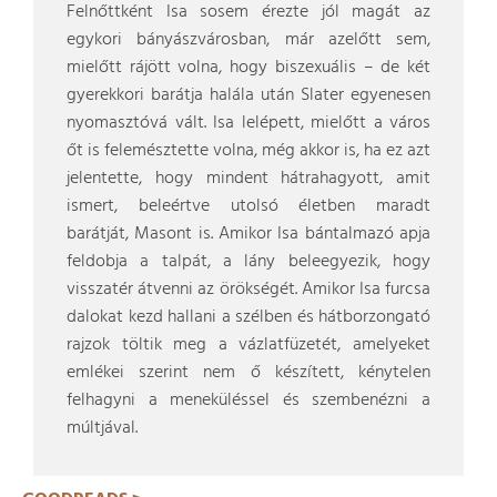
Felnőttként Isa sosem érezte jól magát az
egykori bányászvárosban, már azelőtt sem,
mielőtt rájött volna, hogy biszexuális – de két
gyerekkori barátja halála után Slater egyenesen
nyomasztóvá vált. Isa lelépett, mielőtt a város
őt is felemésztette volna, még akkor is, ha ez azt
jelentette, hogy mindent hátrahagyott, amit
ismert, beleértve utolsó életben maradt
barátját, Masont is. Amikor Isa bántalmazó apja
feldobja a talpát, a lány beleegyezik, hogy
visszatér átvenni az örökségét. Amikor Isa furcsa
dalokat kezd hallani a szélben és hátborzongató
rajzok töltik meg a vázlatfüzetét, amelyeket
emlékei szerint nem ő készített, kénytelen
felhagyni a meneküléssel és szembenézni a
múltjával.