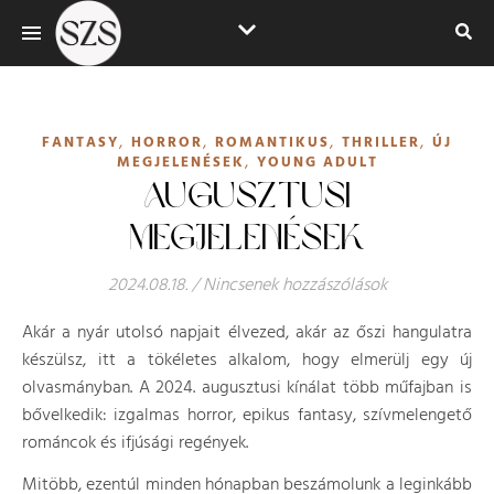
,
,
,
,
FANTASY
HORROR
ROMANTIKUS
THRILLER
ÚJ
,
MEGJELENÉSEK
YOUNG ADULT
AUGUSZTUSI
MEGJELENÉSEK
2024.08.18.
/
Nincsenek hozzászólások
Akár a nyár utolsó napjait élvezed, akár az őszi hangulatra
készülsz, itt a tökéletes alkalom, hogy elmerülj egy új
olvasmányban. A 2024. augusztusi kínálat több műfajban is
bővelkedik: izgalmas horror, epikus fantasy, szívmelengető
románcok és ifjúsági regények.
Mitöbb, ezentúl minden hónapban beszámolunk a leginkább