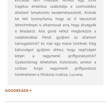
évtizede nem működik. Amikor egy főnix
tragikus elrablása szabotálja a szomszédos
állatkert tenyésztési kezdeményezését, Ailának
be kell bizonyítania, hogy az ő lepusztult
létesítményei is alkalmasak arra, hogy átvegyék
a feladatot. Aila gond nélkül megbirkózik a
vadállatokkal. Pénzt gyűjteni az állatkert
támogatóitól? Az már egy másik történet. Elég
bátorságot gyűjteni ahhoz, hogy segítséget
kérjen a nagymenő griffgondozótól?
Gyakorlatilag lehetetlen. Különösen, amikor a
szóban forgó nagymenő griffgondozó
történetesen a főiskolai riválisa: Luciana.
GOODREADS >