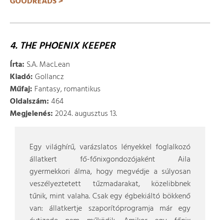
GOODREADS >
4. THE PHOENIX KEEPER
Írta:
S.A. MacLean
Kiadó:
Gollancz
Műfaj:
Fantasy, romantikus
Oldalszám:
464
Megjelenés:
2024. augusztus 13.
Egy világhírű, varázslatos lényekkel foglalkozó
állatkert fő-főnixgondozójaként Aila
gyermekkori álma, hogy megvédje a súlyosan
veszélyeztetett tűzmadarakat, közelibbnek
tűnik, mint valaha. Csak egy égbekiáltó bökkenő
van: állatkertje szaporítóprogramja már egy