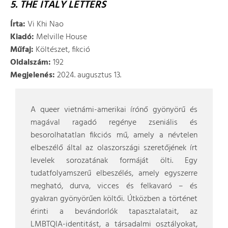
5. THE ITALY LETTERS
Írta:
Vi Khi Nao
Kiadó:
Melville House
Műfaj:
Költészet, fikció
Oldalszám:
192
Megjelenés:
2024. augusztus 13.
A queer vietnámi-amerikai írónő gyönyörű és
magával ragadó regénye zseniális és
besorolhatatlan fikciós mű, amely a névtelen
elbeszélő által az olaszországi szeretőjének írt
levelek sorozatának formáját ölti. Egy
tudatfolyamszerű elbeszélés, amely egyszerre
megható, durva, vicces és felkavaró – és
gyakran gyönyörűen költői. Útközben a történet
érinti a bevándorlók tapasztalatait, az
LMBTQIA-identitást, a társadalmi osztályokat,