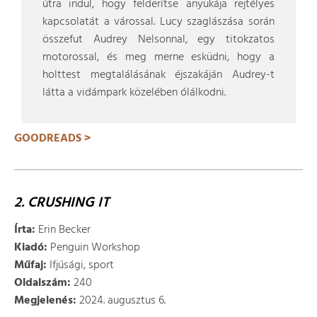
útra indul, hogy felderítse anyukája rejtélyes
kapcsolatát a várossal. Lucy szaglászása során
összefut Audrey Nelsonnal, egy titokzatos
motorossal, és meg merne esküdni, hogy a
holttest megtalálásának éjszakáján Audrey-t
látta a vidámpark közelében ólálkodni.
GOODREADS >
2. CRUSHING IT
Írta:
Erin Becker
Kiadó:
Penguin Workshop
Műfaj:
Ifjúsági, sport
Oldalszám:
240
Megjelenés:
2024. augusztus 6.