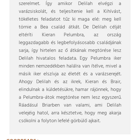
szerelmet. Így amikor Delilah elvégzi a
varázsiskolát, és teljesítenie kell a Kihívást,
tökéletes feladatot tűz ki maga elé: meg kell
törnie a Bea család átkát. De Delilah célját
eltéríti Kieran Pelumbra, az ország
leggazdagabb és legbefolyásosabb családjának
sarja, így hirtelen az ő átkának megtörése lesz
Delilah hivatalos feladata. Egy Pelumbra iker
minden nemzedékben halálra van ítélve, mivel a
másik iker elszívja az életét és a varázserejét.
Ahogy Delilah és az ikrek, Kieran és Brair,
elindulnak a küldetésükre, hamar rájönnek, hogy
a Pelumbra-átok megtörése nem lesz egyszerű.
Ráadásul Briarben van valami, ami Delilah
velejéig hatol, arra késztetve, hogy meg akarja
csókolni a folyton lefelé görbülő ajkait.