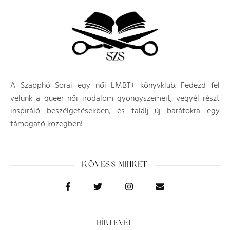
A Szapphó Sorai egy női LMBT+ könyvklub. Fedezd fel
velünk a queer női irodalom gyöngyszemeit, vegyél részt
inspiráló beszélgetésekben, és találj új barátokra egy
támogató közegben!
KÖVESS MINKET
HÍRLEVÉL