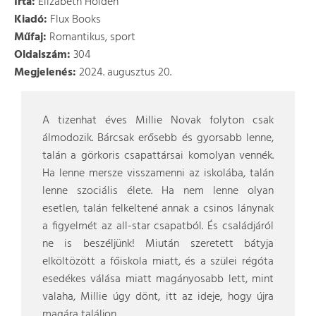
Írta:
Elizabeth Holden
Kiadó:
Flux Books
Műfaj:
Romantikus, sport
Oldalszám:
304
Megjelenés:
2024. augusztus 20.
A tizenhat éves Millie Novak folyton csak
álmodozik. Bárcsak erősebb és gyorsabb lenne,
talán a görkoris csapattársai komolyan vennék.
Ha lenne mersze visszamenni az iskolába, talán
lenne szociális élete. Ha nem lenne olyan
esetlen, talán felkeltené annak a csinos lánynak
a figyelmét az all-star csapatból. És családjáról
ne is beszéljünk! Miután szeretett bátyja
elköltözött a főiskola miatt, és a szülei régóta
esedékes válása miatt magányosabb lett, mint
valaha, Millie úgy dönt, itt az ideje, hogy újra
magára találjon.