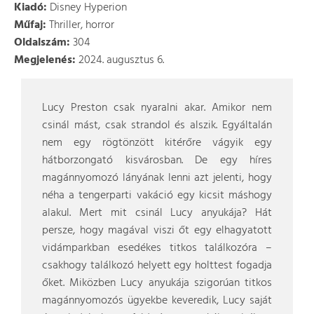
Kiadó:
Disney Hyperion
Műfaj:
Thriller, horror
Oldalszám:
304
Megjelenés:
2024. augusztus 6.
Lucy Preston csak nyaralni akar. Amikor nem
csinál mást, csak strandol és alszik. Egyáltalán
nem egy rögtönzött kitérőre vágyik egy
hátborzongató kisvárosban. De egy híres
magánnyomozó lányának lenni azt jelenti, hogy
néha a tengerparti vakáció egy kicsit máshogy
alakul. Mert mit csinál Lucy anyukája? Hát
persze, hogy magával viszi őt egy elhagyatott
vidámparkban esedékes titkos találkozóra –
csakhogy találkozó helyett egy holttest fogadja
őket. Miközben Lucy anyukája szigorúan titkos
magánnyomozós ügyekbe keveredik, Lucy saját