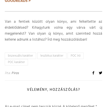
GOODREADS >
Van a fentiek között olyan könyv, ami felkeltette az
érdeklődésed? Kihagytunk volna egy várva várt új
megjelenést? Van olyan új könyv, amit szerinted hozzá
kellene adnunk a listához? Írd meg hozzászólásban!
biszexuális karakter
leszbikus karakter
POC író
POC karakter
Írta:
Piros
VÉLEMÉNY, HOZZÁSZÓLÁS?
Az e-mail címet nem tesszük közzé.
A kötelező mezőket
*