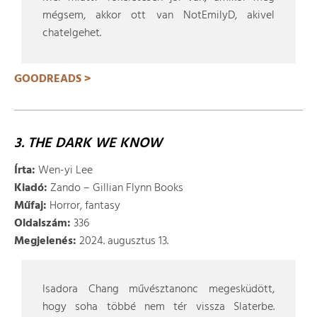
mégsem, akkor ott van NotEmilyD, akivel
chatelgehet.
GOODREADS >
3. THE DARK WE KNOW
Írta:
Wen-yi Lee
Kiadó:
Zando – Gillian Flynn Books
Műfaj:
Horror, fantasy
Oldalszám:
336
Megjelenés:
2024. augusztus 13.
Isadora Chang művésztanonc megesküdött,
hogy soha többé nem tér vissza Slaterbe.