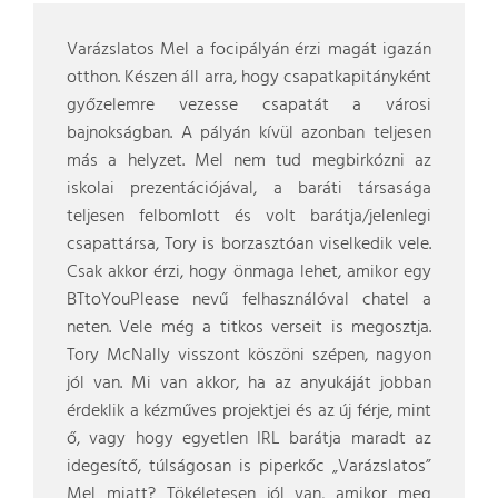
Varázslatos Mel a focipályán érzi magát igazán
otthon. Készen áll arra, hogy csapatkapitányként
győzelemre vezesse csapatát a városi
bajnokságban. A pályán kívül azonban teljesen
más a helyzet. Mel nem tud megbirkózni az
iskolai prezentációjával, a baráti társasága
teljesen felbomlott és volt barátja/jelenlegi
csapattársa, Tory is borzasztóan viselkedik vele.
Csak akkor érzi, hogy önmaga lehet, amikor egy
BTtoYouPlease nevű felhasználóval chatel a
neten. Vele még a titkos verseit is megosztja.
Tory McNally visszont köszöni szépen, nagyon
jól van. Mi van akkor, ha az anyukáját jobban
érdeklik a kézműves projektjei és az új férje, mint
ő, vagy hogy egyetlen IRL barátja maradt az
idegesítő, túlságosan is piperkőc „Varázslatos”
Mel miatt? Tökéletesen jól van, amikor meg