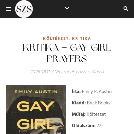
,
KÖLTÉSZET
KRITIKA
KRITIKA – GAY GIRL
PRAYERS
2025.08.11.
/
Nincsenek hozzászólások
Írta:
Emily R. Austin
Kiadó:
Brick Books
Műfaj:
Költészet
Oldalszám:
72