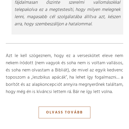
fájdalmasan őszinte szerelmi vallomásokkal
telepakolva ez a megtestesíti, hogy milyen melegnek
lenni, magasabb cél szolgálatába állítva azt, készen
arra, hogy szembeszálljon a hatalommal.
Azt le kell szögeznem, hogy ez a verseskötet eleve nem
nekem íródott (nem vagyok és soha nem is voltam vallásos,
és soha nem olvastam a Bibliát), de mivel az egyik kedvenc
toposzom a „leszbikus apácák”, ha lehet így fogalmazni… a
borítót és az alapkoncepciót annyira megnyerőnek találtam,
hogy még én is kíváncsi lettem rá. Bár ne így lett volna.
OLVASS TOVÁBB