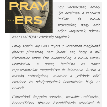
Egy verseskötet, amely
újra értelmezi a katolikus
imákat és bibliai
szövegeket, hogy erőt
adjon lányoknak, nőknek
és az LMBTQIA+ közösség tagjainak.
Emily Austin
Gay Girl Prayers
c. kötetében megjelenő
játékos pimaszság nem jelenti azt, hogy a mű
tiszteletlen lenne. Épp ellenkezőleg: a bibliai versek
újraírásával, a queer, feminista és transz
tapasztalatokat megerősítve és felemelve, Austin a
másság szépségének, valamint a „különös nők”
életének és nézőpontjainak ünneplésére hívja az
olvasót.
Csipkelődő, frappáns sorokkal, szexuális utalásokkal,
önbecsüléssel, hirtelen összeköltözős sztorikkal és