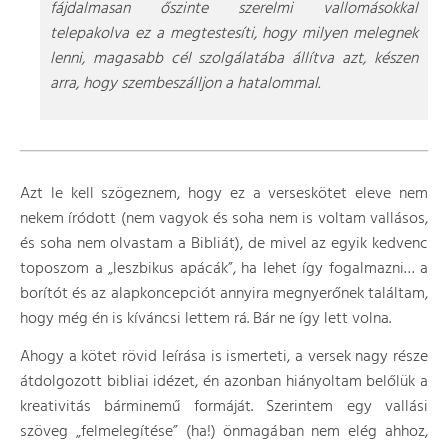
fájdalmasan őszinte szerelmi vallomásokkal
telepakolva ez a megtestesíti, hogy milyen melegnek
lenni, magasabb cél szolgálatába állítva azt, készen
arra, hogy szembeszálljon a hatalommal.
Azt le kell szögeznem, hogy ez a verseskötet eleve nem
nekem íródott (nem vagyok és soha nem is voltam vallásos,
és soha nem olvastam a Bibliát), de mivel az egyik kedvenc
toposzom a „leszbikus apácák”, ha lehet így fogalmazni… a
borítót és az alapkoncepciót annyira megnyerőnek találtam,
hogy még én is kíváncsi lettem rá. Bár ne így lett volna.
Ahogy a kötet rövid leírása is ismerteti, a versek nagy része
átdolgozott bibliai idézet, én azonban hiányoltam belőlük a
kreativitás bárminemű formáját. Szerintem egy vallási
szöveg „felmelegítése” (ha!) önmagában nem elég ahhoz,