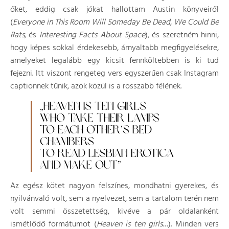
őket, eddig csak jókat hallottam Austin könyveiről
(
Everyone in This Room Will Someday Be Dead
,
We Could Be
Rats
, és
Interesting Facts About Space
), és szeretném hinni,
hogy képes sokkal érdekesebb, árnyaltabb megfigyelésekre,
amelyeket legalább egy kicsit fennköltebben is ki tud
fejezni. Itt viszont rengeteg vers egyszerűen csak Instagram
captionnek tűnik, azok közül is a rosszabb félének.
„HEAVEN IS TEN GIRLS
WHO TAKE THEIR LAMPS
TO EACH OTHER’S BED
CHAMBERS
TO READ LESBIAN EROTICA
AND MAKE OUT”
Az egész kötet nagyon felszínes, mondhatni gyerekes, és
nyilvánvaló volt, sem a nyelvezet, sem a tartalom terén nem
volt semmi összetettség, kivéve a pár oldalanként
ismétlődő formátumot (
Heaven is ten girls
…). Minden vers