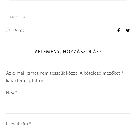
queer író
Írta:
Piros
VÉLEMÉNY, HOZZÁSZÓLÁS?
Az e-mail címet nem tesszük közzé.
A kötelező mezőket
*
karakterrel jelöltük
Név
*
E-mail cím
*