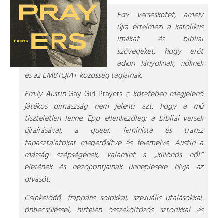
Egy verseskötet, amely
újra értelmezi a katolikus
imákat és bibliai
szövegeket, hogy erőt
adjon lányoknak, nőknek
és az LMBTQIA+ közösség tagjainak.
Emily Austin
Gay Girl Prayers
c. kötetében megjelenő
játékos pimaszság nem jelenti azt, hogy a mű
tiszteletlen lenne. Épp ellenkezőleg: a bibliai versek
újraírásával, a queer, feminista és transz
tapasztalatokat megerősítve és felemelve, Austin a
másság szépségének, valamint a „különös nők”
életének és nézőpontjainak ünneplésére hívja az
olvasót.
Csipkelődő, frappáns sorokkal, szexuális utalásokkal,
önbecsüléssel, hirtelen összeköltözős sztorikkal és