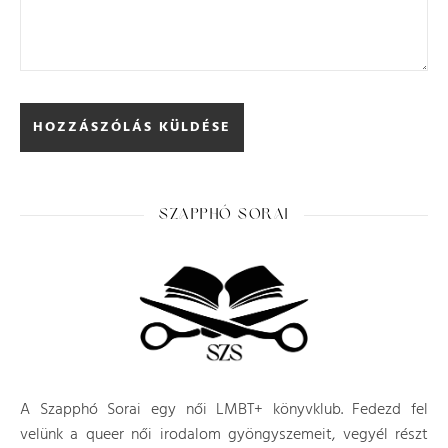
SZAPPHÓ SORAI
A Szapphó Sorai egy női LMBT+ könyvklub. Fedezd fel
velünk a queer női irodalom gyöngyszemeit, vegyél részt