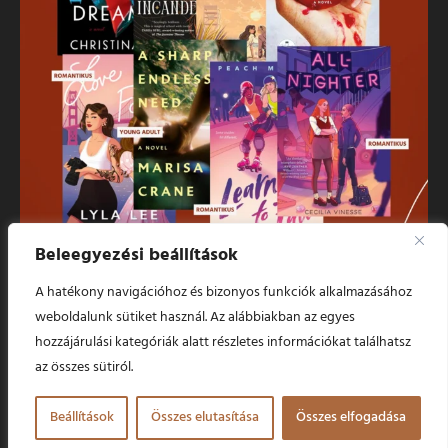
Beleegyezési beállítások
Több betöltés
Kövess minket!
A hatékony navigációhoz és bizonyos funkciók alkalmazásához
weboldalunk sütiket használ. Az alábbiakban az egyes
© 2024 Szapphó Sorai. Minden jog fenntartva.
hozzájárulási kategóriák alatt részletes információkat találhatsz
az összes sütiról.
Beállítások
Összes elutasítása
Összes elfogadása