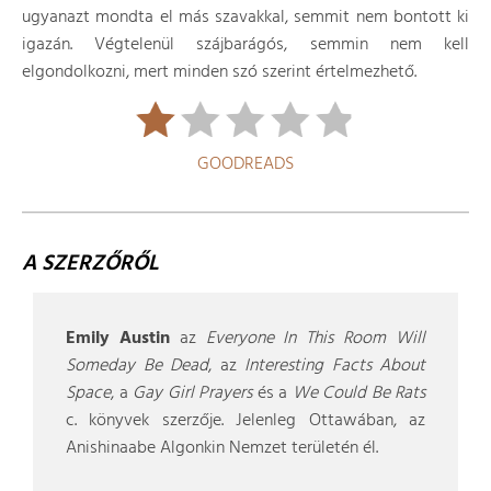
ugyanazt mondta el más szavakkal, semmit nem bontott ki
igazán. Végtelenül szájbarágós, semmin nem kell
elgondolkozni, mert minden szó szerint értelmezhető.
GOODREADS
A SZERZŐRŐL
Emily Austin
az
Everyone In This Room Will
Someday Be Dead
, az
Interesting Facts About
Space
, a
Gay Girl Prayers
és a
We Could Be Rats
c. könyvek szerzője. Jelenleg Ottawában, az
Anishinaabe Algonkin Nemzet területén él.