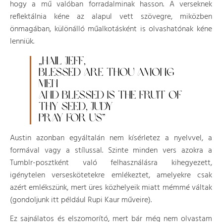
hogy a mű valóban forradalminak hasson. A verseknek
reflektálnia kéne az alapul vett szövegre, miközben
önmagában, különálló műalkotásként is olvashatónak kéne
lenniük.
„HAIL JEFF,
BLESSED ARE THOU AMONG
MEN
AND BLESSED IS THE FRUIT OF
THY SEED, JUDY
PRAY FOR US”
Austin azonban egyáltalán nem kísérletez a nyelvvel, a
formával vagy a stílussal. Szinte minden vers azokra a
Tumblr-posztként való felhasználásra kihegyezett,
igénytelen verseskötetekre emlékeztet, amelyekre csak
azért emlékszünk, mert üres közhelyeik miatt mémmé váltak
(gondoljunk itt például Rupi Kaur műveire).
Ez sajnálatos és elszomorító, mert bár még nem olvastam