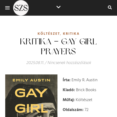
,
KÖLTÉSZET
KRITIKA
KRITIKA – GAY GIRL
PRAYERS
2025.08.11.
/
Nincsenek hozzászólások
Írta:
Emily R. Austin
Kiadó:
Brick Books
Műfaj:
Költészet
Oldalszám:
72