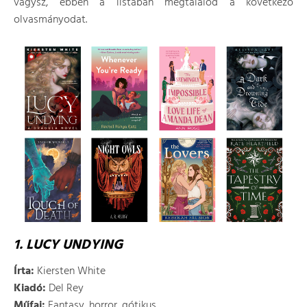
vágysz, ebben a listában megtalálod a következő
olvasmányodat.
1. LUCY UNDYING
Írta:
Kiersten White
Kiadó:
Del Rey
Műfaj:
Fantasy, horror, gótikus