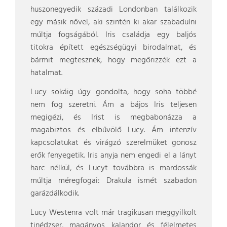
huszonegyedik századi Londonban találkozik
egy másik nővel, aki szintén ki akar szabadulni
múltja fogságából. Iris családja egy baljós
titokra épített egészségügyi birodalmat, és
bármit megtesznek, hogy megőrizzék ezt a
hatalmat.
Lucy sokáig úgy gondolta, hogy soha többé
nem fog szeretni. Ám a bájos Iris teljesen
megigézi, és Irist is megbabonázza a
magabiztos és elbűvölő Lucy. Ám intenzív
kapcsolatukat és virágzó szerelmüket gonosz
erők fenyegetik. Iris anyja nem engedi el a lányt
harc nélkül, és Lucyt továbbra is mardossák
múltja méregfogai: Drakula ismét szabadon
garázdálkodik.
Lucy Westenra volt már tragikusan meggyilkolt
tinédzser, magányos kalandor és félelmetes