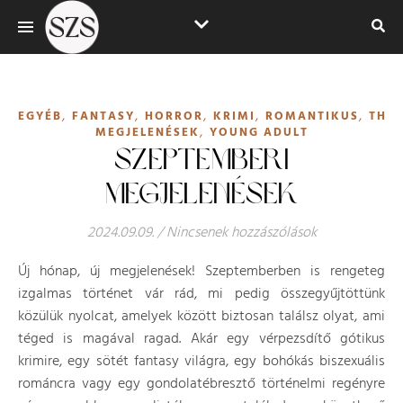
,
,
,
,
,
EGYÉB
FANTASY
HORROR
KRIMI
ROMANTIKUS
THRI
,
MEGJELENÉSEK
YOUNG ADULT
SZEPTEMBERI
MEGJELENÉSEK
2024.09.09.
/
Nincsenek hozzászólások
Új hónap, új megjelenések! Szeptemberben is rengeteg
izgalmas történet vár rád, mi pedig összegyűjtöttünk
közülük nyolcat, amelyek között biztosan találsz olyat, ami
téged is magával ragad. Akár egy vérpezsdítő gótikus
krimire, egy sötét fantasy világra, egy bohókás biszexuális
románcra vagy egy gondolatébresztő történelmi regényre