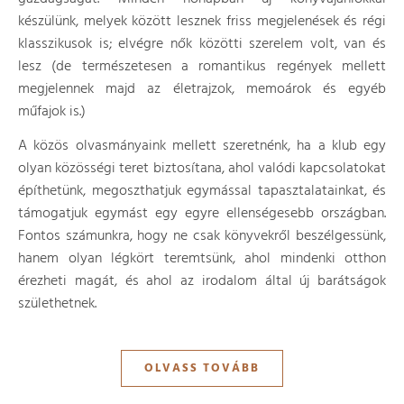
készülünk, melyek között lesznek friss megjelenések és régi
klasszikusok is; elvégre nők közötti szerelem volt, van és
lesz (de természetesen a romantikus regények mellett
megjelennek majd az életrajzok, memoárok és egyéb
műfajok is.)
A közös olvasmányaink mellett szeretnénk, ha a klub egy
olyan közösségi teret biztosítana, ahol valódi kapcsolatokat
építhetünk, megoszthatjuk egymással tapasztalatainkat, és
támogatjuk egymást egy egyre ellenségesebb országban.
Fontos számunkra, hogy ne csak könyvekről beszélgessünk,
hanem olyan légkört teremtsünk, ahol mindenki otthon
érezheti magát, és ahol az irodalom által új barátságok
születhetnek.
OLVASS TOVÁBB