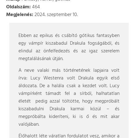
Oldalszám:
464
Megjelenés:
2024. szeptember 10.
Ebben az epikus és csábító gótikus fantasyben
egy vámpír kiszabadul Drakula fogságából, és
elindul az önfelfedezés és az igaz szerelem
megtalálásának útján.
A neve valaki más történetének lapjaira volt
írva: Lucy Westenra volt Drakula egyik első
áldozata. De a halála csak a kezdet volt. Lucy
vámpírként támadt fel a sírból, halhatatlan
életét pedig azzal töltötte, hogy megpróbált
kiszabadulni Drakula karmai közül – és
megpróbálta kideríteni, ki is ő és mit akar
valójában.
Élőhalott léte váratlan fordulatot vesz, amikor a