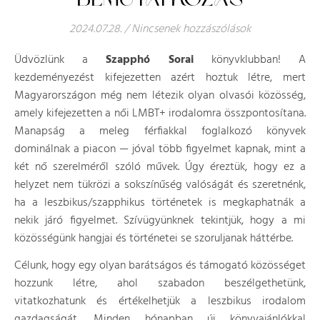
2024.07.28.
/
Nincsenek hozzászólások
Üdvözlünk a
Szapphó Sorai
könyvklubban! A
kezdeményezést kifejezetten azért hoztuk létre, mert
Magyarországon még nem létezik olyan olvasói közösség,
amely kifejezetten a női LMBT+ irodalomra összpontosítana.
Manapság a meleg férfiakkal foglalkozó könyvek
dominálnak a piacon — jóval több figyelmet kapnak, mint a
két nő szerelméről szóló művek. Úgy éreztük, hogy ez a
helyzet nem tükrözi a sokszínűség valóságát és szeretnénk,
ha a leszbikus/szapphikus történetek is megkaphatnák a
nekik járó figyelmet. Szívügyünknek tekintjük, hogy a mi
közösségünk hangjai és történetei se szoruljanak háttérbe.
Célunk, hogy egy olyan barátságos és támogató közösséget
hozzunk létre, ahol szabadon beszélgethetünk,
vitatkozhatunk és értékelhetjük a leszbikus irodalom
gazdagságát. Minden hónapban új könyvajánlókkal