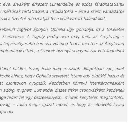
 éve, árvaként érkezett Lumendeibe és azóta fáradhatatlanul
 méltónak tartattassék a Titokzatokra – arra a szent, varázslatos
csak a Szentek ruházhatják fel a kiválasztott halandókat.
ebesült foglyot ápoljon, Ophelia úgy gondolja, itt a tökéletes
l a Szentelésre. A fogoly pedig nem más, mint az Árnylovag –
 a legveszélyesebb harcosa. Ha meg tudná menteni az Árnylovag
 Templomának hitére, a Szentek bizonyára egymással vetekednének
tlanul halálos lovag lelke még rosszabb állapotban van, mint
zkodik ahhoz, hogy Ophelia szeretett Istene egy öldöklő hazug és
tt csontokon nyugszik. Kezdetben könnyű istenkáromlásként
zen addig, mígnem Lumendei díszes titkai csontvázként kezdenek
maga fedez fel egy összeesküvést… miután kénytelen megfontolni,
ovag, – talán mégis igazat mond, és hogy az elbűvölő lovag
gondja.