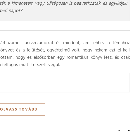
ák a kimenetelt, vagy túlságosan is beavatkoztak, és egyikőjük
beri napot?
 párhuzamos univerzumokat és mindent, ami ehhez a témához
önyvet és a felütését, egyértelmű volt, hogy nekem ezt el kell
tottam, hogy ez elsősorban egy romantikus könyv lesz, és csak
 felfogás miatt tetszett végül.
OLVASS TOVÁBB