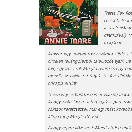
Tressa Fay Rob
keresett fodrá
a szalonjába
macskával) tö
magának.
Amikor egy idegen rossz számra küldött S
hirtelen fellángolásból találkozót ajánl. De
míg egyszer csak Meryl nővére és egy bará
mondja el nekik, mi folyik itt. Azt állítj
hónapja eltűnt.
Tressa Fay és barátai hamarosan rájönnek
Ahogy szép lassan elfogadják a párhuzamo
sokszor keresztezték már egymást korábba
állítja meg Meryl eltűnését.
Ahogy egyre közeledik Meryl eltűnésének 