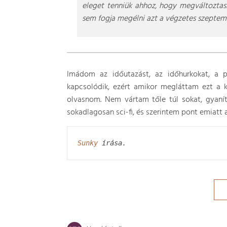
eleget tenniük ahhoz, hogy megváltoztass
sem fogja megélni azt a végzetes szeptem
Imádom az időutazást, az időhurkokat, a
kapcsolódik, ezért amikor megláttam ezt a k
olvasnom. Nem vártam tőle túl sokat, gyaní
sokadlagosan sci-fi, és szerintem pont emiatt a
Sunky
 írása.