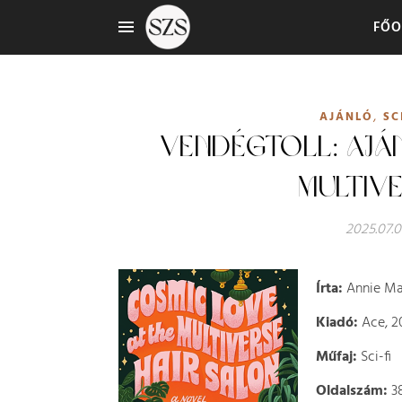
FŐO
,
AJÁNLÓ
SC
VENDÉGTOLL: AJÁ
MULTIV
2025.07.0
Írta:
Annie Ma
Kiadó:
Ace, 2
Műfaj:
Sci-fi
Oldalszám:
3