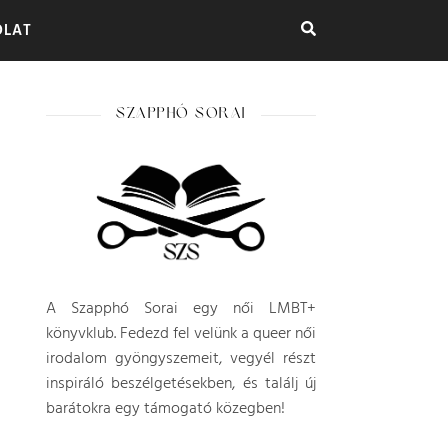
OLAT
SZAPPHÓ SORAI
A Szapphó Sorai egy női LMBT+
könyvklub. Fedezd fel velünk a queer női
irodalom gyöngyszemeit, vegyél részt
inspiráló beszélgetésekben, és találj új
barátokra egy támogató közegben!