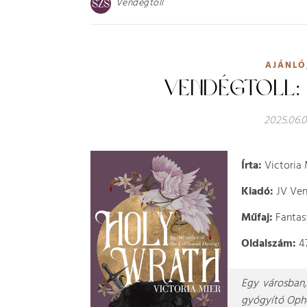
Vendégtoll
AJÁNLÓ
VENDÉGTOLL:
2025.06.0
Írta:
Victoria 
Kiadó:
JV Ven
Műfaj:
Fantas
Oldalszám:
4
Egy városban,
gyógyító Ophe