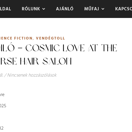
LDAL
RÓLUNK
AJÁNLÓ
MŰFAJ
KAPCS
,
IENCE FICTION
VENDÉGTOLL
NLÓ – COSMIC LOVE AT THE
ERSE HAIR SALON
8.
/
Nincsenek hozzászólások
re
025
82