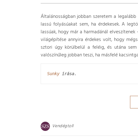
Általánosságban jobban szeretem a legalább
lassú folyásúakat sem, ha érdekesek. A leg
lassúak, hogy már a harmadánál elveszítenek –
világépítése annyira érdekes volt, hogy mégs
sztori úgy körülbelül a feléig, és utána sem
valószínűleg jobban teszi, ha másfelé kacsintga
Sunky
 írása.
Vendégtoll