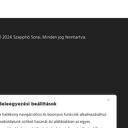
 2024 Szapphó Sorai. Minden jog fenntartva.
Beleegyezési beállítások
A hatékony navigációhoz és bizonyos funkciók alkalmazásához
weboldalunk sütiket használ. Az alábbiakban az egyes