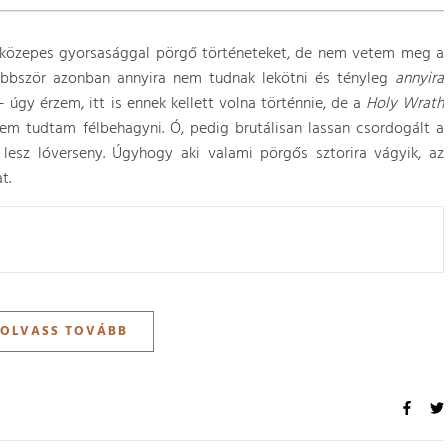
 közepes gyorsasággal pörgő történeteket, de nem vetem meg a
többször azonban annyira nem tudnak lekötni és tényleg
annyira
 úgy érzem, itt is ennek kellett volna történnie, de a
Holy Wrath
em tudtam félbehagyni. Ó, pedig brutálisan lassan csordogált a
 lesz lóverseny. Úgyhogy aki valami pörgős sztorira vágyik, az
t.
OLVASS TOVÁBB