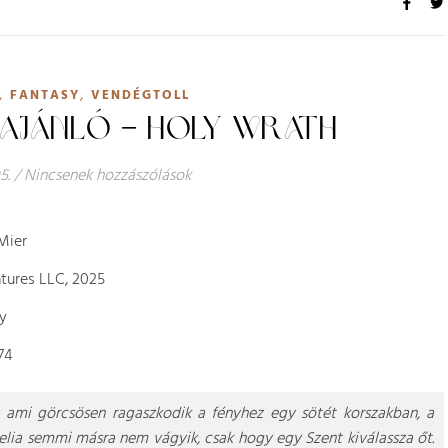
,
,
FANTASY
VENDÉGTOLL
 AJÁNLÓ – HOLY WRATH
5.
/
Nincsenek hozzászólások
Mier
tures LLC, 2025
y
74
 ami görcsösen ragaszkodik a fényhez egy sötét korszakban, a
lia semmi másra nem vágyik, csak hogy egy Szent kiválassza őt.