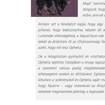
Majd’ harminc
dolgozik, hogy
erőre, amivel 
Amikor azt a feladatot kapja, hogy egy s
pillanat, hogy bebizonyítsa, készen ál
Lumendei ellenségének, a Sepulchyre-nak
lelkét és áttéríteni őt az Oltáriszentség
azért, hogy kié lesz Ophelia.
De a letaglózóan gyönyörű és vitathata
Ophelia sejtette. Valójában a lovag ragas
a szeretett városa pedig megfeketede
elhessegetni ezeket az állításokat. Egés
kihullani a szekrényből és Ophelia saját 
hogy Nyatrix – vagy másnéven az Árnyl
lelkének megmentése jelenleg a legkisebb 