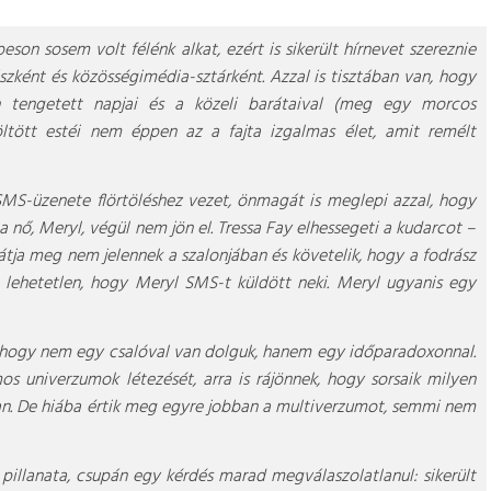
eson sosem volt félénk alkat, ezért is sikerült hírnevet szereznie
szként és közösségimédia-sztárként. Azzal is tisztában van, hogy
n tengetett napjai és a közeli barátaival (meg egy morcos
ltött estéi nem éppen az a fajta izgalmas élet, amit remélt
MS-üzenete flörtöléshez vezet, önmagát is meglepi azzal, hogy
 a nő, Meryl, végül nem jön el. Tressa Fay elhessegeti a kudarcot –
tja meg nem jelennek a szalonjában és követelik, hogy a fodrász
ák, lehetetlen, hogy Meryl SMS-t küldött neki. Meryl ugyanis egy
, hogy nem egy csalóval van dolguk, hanem egy időparadoxonnal.
s univerzumok létezését, arra is rájönnek, hogy sorsaik milyen
n. De hiába értik meg egyre jobban a multiverzumot, semmi nem
pillanata, csupán egy kérdés marad megválaszolatlanul: sikerült