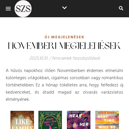
ÚJ MEGJELENÉSEK
NOVEMBERI MEGJELENÉSEK
2025.10.31.
/
Nincsenek hozzászólások
A hűvös napokhoz illően Novemberben érdemes elmerülni
különleges világokban, izgalmas sorsokban vagy romantikus
történetekben. Ez a hónap tökéletes arra, hogy felfedezz új
kedvenceket, és átadd magad az olvasás varázslatos
élményének.