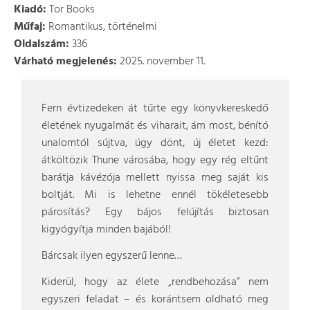
Kiadó:
Tor Books
Műfaj:
Romantikus, történelmi
Oldalszám:
336
Várható megjelenés:
2025. november 11.
Fern évtizedeken át tűrte egy könyvkereskedő
életének nyugalmát és viharait, ám most, bénító
unalomtól sújtva, úgy dönt, új életet kezd:
átköltözik Thune városába, hogy egy rég eltűnt
barátja kávézója mellett nyissa meg saját kis
boltját. Mi is lehetne ennél tökéletesebb
párosítás? Egy bájos felújítás biztosan
kigyógyítja minden bajából!
Bárcsak ilyen egyszerű lenne…
Kiderül, hogy az élete „rendbehozása” nem
egyszeri feladat – és korántsem oldható meg