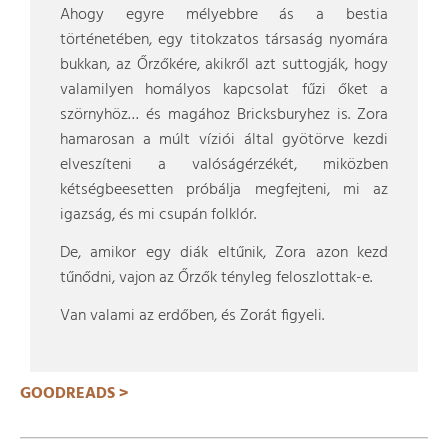
Ahogy egyre mélyebbre ás a bestia
történetében, egy titokzatos társaság nyomára
bukkan, az Őrzőkére, akikről azt suttogják, hogy
valamilyen homályos kapcsolat fűzi őket a
szörnyhöz… és magához Bricksburyhez is. Zora
hamarosan a múlt víziói által gyötörve kezdi
elveszíteni a valóságérzékét, miközben
kétségbeesetten próbálja megfejteni, mi az
igazság, és mi csupán folklór.
De, amikor egy diák eltűnik, Zora azon kezd
tűnődni, vajon az Őrzők tényleg feloszlottak-e.
Van valami az erdőben, és Zorát figyeli.
GOODREADS >