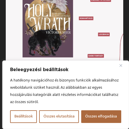
Beleegyezési beállítások
A hatékony navigációhoz és bizonyos funkciók alkalmazásához
weboldalunk sütiket használ. Az alábbiakban az egyes
hozzájárulási kategóriák alatt részletes információkat találhatsz
az összes sütiról.
Beállítások
Összes elutasítása
Összes elfogadása