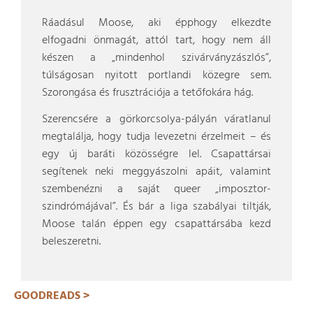
Ráadásul Moose, aki épphogy elkezdte
elfogadni önmagát, attól tart, hogy nem áll
készen a „mindenhol szivárványzászlós”,
túlságosan nyitott portlandi közegre sem.
Szorongása és frusztrációja a tetőfokára hág.
Szerencsére a görkorcsolya-pályán váratlanul
megtalálja, hogy tudja levezetni érzelmeit – és
egy új baráti közösségre lel. Csapattársai
segítenek neki meggyászolni apáit, valamint
szembenézni a saját queer „imposztor-
szindrómájával”. És bár a liga szabályai tiltják,
Moose talán éppen egy csapattársába kezd
beleszeretni.
GOODREADS >