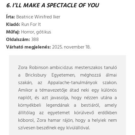
6. I’LL MAKE A SPECTACLE OF YOU
Írta:
Beatrice Winifred Iker
Kiadó:
Run For It
Műfaj:
Horror, gótikus
Oldalszám:
388
Várható megjelenés:
2025. november 18.
Zora Robinson ambiciózus mesterszakos tanuló
a Bricksbury Egyetemen, méghozzá álmai
szakán, az Appalache-tanulmányok szakon.
Amikor a témavezetője átad neki egy különös
naplót, és azt javasolja, hogy nézzen utána a
környékbeli legendának a bestiáról, amely
állítólag az egyetemet körülvevő erdőkben
kóborol, Zora hamar rájön, hogy a helyiek nem
szívesen beszélnek egy kívülállóval.