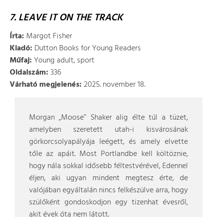
7. LEAVE IT ON THE TRACK
Írta:
Margot Fisher
Kiadó:
Dutton Books for Young Readers
Műfaj:
Young adult, sport
Oldalszám:
336
Várható megjelenés:
2025. november 18.
Morgan „Moose” Shaker alig élte túl a tüzet,
amelyben szeretett utah-i kisvárosának
görkorcsolyapályája leégett, és amely elvette
tőle az apáit. Most Portlandbe kell költöznie,
hogy nála sokkal idősebb féltestvérével, Edennel
éljen, aki ugyan mindent megtesz érte, de
valójában egyáltalán nincs felkészülve arra, hogy
szülőként gondoskodjon egy tizenhat évesről,
akit évek óta nem látott.