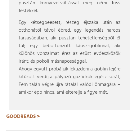
pusztán környezetváltással meg némi friss
festékkel.
Egy kétségbeesett, részeg éjszaka után az
otthonától távol ébred, egy legendás harcos
társaságában, aki pusztán tehetetlenségből él
túl; egy bebörtönzött káosz-goblinnal, aki
különös vonzalmat érez az ezüst evőeszközök
iránt; és pokoli másnapossággal.
Ahogy együtt próbálják leküzdeni a goblin fejére
kitűzött vérdíjra pályázó gazfickók egész sorát,
Fern talán végre újra rátalál valódi önmagára –
amikor épp nincs, ami elterelje a figyelmét.
GOODREADS >