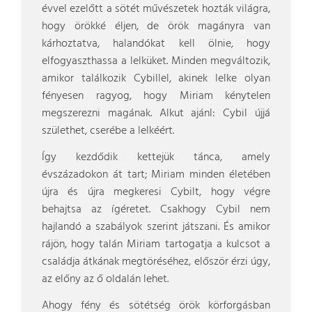
évvel ezelőtt a sötét művészetek hozták világra,
hogy örökké éljen, de örök magányra van
kárhoztatva, halandókat kell ölnie, hogy
elfogyaszthassa a lelküket. Minden megváltozik,
amikor találkozik Cybillel, akinek lelke olyan
fényesen ragyog, hogy Miriam kénytelen
megszerezni magának. Alkut ajánl: Cybil újjá
születhet, cserébe a lelkéért.
Így kezdődik kettejük tánca, amely
évszázadokon át tart; Miriam minden életében
újra és újra megkeresi Cybilt, hogy végre
behajtsa az ígéretet. Csakhogy Cybil nem
hajlandó a szabályok szerint játszani. És amikor
rájön, hogy talán Miriam tartogatja a kulcsot a
családja átkának megtöréséhez, először érzi úgy,
az előny az ő oldalán lehet.
Ahogy fény és sötétség örök körforgásban