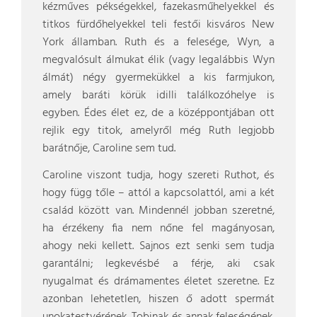
kézműves pékségekkel, fazekasműhelyekkel és
titkos fürdőhelyekkel teli festői kisváros New
York államban. Ruth és a felesége, Wyn, a
megvalósult álmukat élik (vagy legalábbis Wyn
álmát) négy gyermekükkel a kis farmjukon,
amely baráti körük idilli találkozóhelye is
egyben. Édes élet ez, de a középpontjában ott
rejlik egy titok, amelyről még Ruth legjobb
barátnője, Caroline sem tud.
Caroline viszont tudja, hogy szereti Ruthot, és
hogy függ tőle – attól a kapcsolattól, ami a két
család között van. Mindennél jobban szeretné,
ha érzékeny fia nem nőne fel magányosan,
ahogy neki kellett. Sajnos ezt senki sem tudja
garantálni; legkevésbé a férje, aki csak
nyugalmat és drámamentes életet szeretne. Ez
azonban lehetetlen, hiszen ő adott spermát