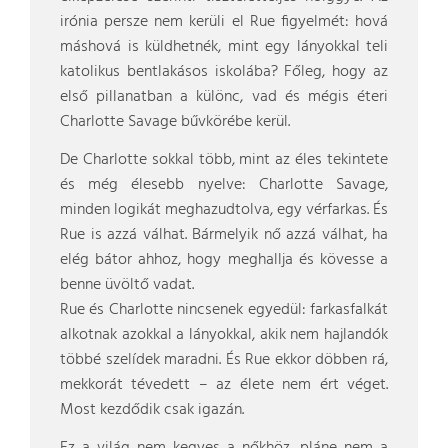
irónia persze nem kerüli el Rue figyelmét: hová
máshová is küldhetnék, mint egy lányokkal teli
katolikus bentlakásos iskolába? Főleg, hogy az
első pillanatban a különc, vad és mégis éteri
Charlotte Savage bűvkörébe kerül.
De Charlotte sokkal több, mint az éles tekintete
és még élesebb nyelve: Charlotte Savage,
minden logikát meghazudtolva, egy vérfarkas. És
Rue is azzá válhat. Bármelyik nő azzá válhat, ha
elég bátor ahhoz, hogy meghallja és kövesse a
benne üvöltő vadat.
Rue és Charlotte nincsenek egyedül: farkasfalkát
alkotnak azokkal a lányokkal, akik nem hajlandók
többé szelídek maradni. És Rue ekkor döbben rá,
mekkorát tévedett – az élete nem ért véget.
Most kezdődik csak igazán.