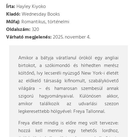
Írta:
Hayley Kiyoko
Kiadó:
Wednesday Books
Műfaj:
Romantikus, történelmi
Oldalszám:
320
Várható megjelenés:
2025. november 4.
Amikor a bátyja váratlanul örököl egy angliai
birtokot, a szókimondó és hírhedten merész
költőnő, Ivy lecseréli nyüzsgő New York-i életét
az előkelő társaság kifinomult, szabálykövető
világára – és hamarosan szembesül annak
szigorú hagyományaival. Különösen akkor,
amikor találkozik az udvarlási szezon
legkeresettebb hölgyével: Freya Tallonnal.
Freya élete mindig is előre meg volt tervezve:
hozzá kell mennie egy tehetős lordhoz,