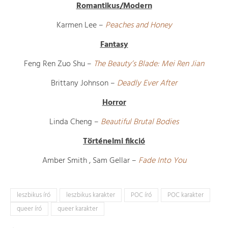
Romantikus/Modern
Karmen Lee –
Peaches and Honey
Fantasy
Feng Ren Zuo Shu –
The Beauty’s Blade: Mei Ren Jian
Brittany Johnson –
Deadly Ever After
Horror
Linda Cheng –
Beautiful Brutal Bodies
Történelmi fikció
Amber Smith , Sam Gellar –
Fade Into You
leszbikus író
leszbikus karakter
POC író
POC karakter
queer író
queer karakter