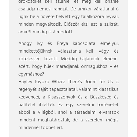
örökösöket kell szülnie, és meg kell őriznie
családja nemesi rangját. De amikor váratlanul ő
ugrik be a nővére helyett egy találkozóra Ivyval,
minden megváltozik. Először érzi azt a szikrát,
amiről mindig is álmodott.
Ahogy Ivy és Freya kapcsolata elmélyül,
mindkettőjüknek választania kell vágy és
kötelesség között. Meddig hajlandók elmenni
azért, hogy hűek maradjanak önmagukhoz – és
egymáshoz?
Hayley Kiyoko Where There’s Room for Us c.
regényét saját tapasztalatai, valamint klasszikus
kedvencei, a Kisasszonyok és a Büszkeség és
balítélet ihlették. Ez egy szerelmi történetet
abból a világból, ahol a társadalmi elvárások
mindent meghatároztak, de a szerelem mégis
mindennél többet ért.