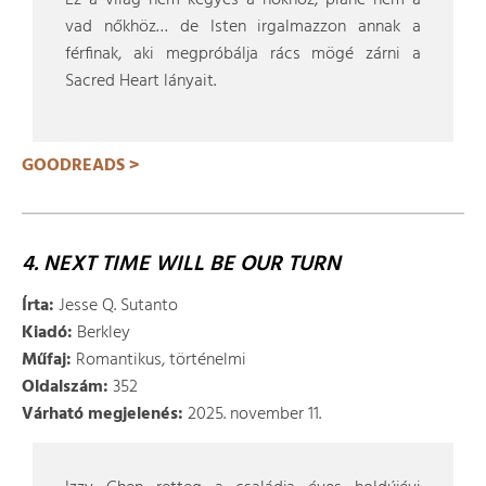
Ez a világ nem kegyes a nőkhöz, pláne nem a
vad nőkhöz… de Isten irgalmazzon annak a
férfinak, aki megpróbálja rács mögé zárni a
Sacred Heart lányait.
GOODREADS >
4. NEXT TIME WILL BE OUR TURN
Írta:
Jesse Q. Sutanto
Kiadó:
Berkley
Műfaj:
Romantikus, történelmi
Oldalszám:
352
Várható megjelenés:
2025. november 11.