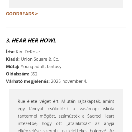
GOODREADS >
3. HEAR HER HOWL
Írta:
Kim DeRose
Kiadó:
Union Square & Co.
Műfaj:
Young adult, fantasy
Oldalszám:
352
Várható megjelenés:
2025. november 4.
Rue élete véget ért. Miután rajtakapták, amint
egy lánnyal csókolózik a vasárnapi iskola
tantermei mögött, száműzték a Sacred Heart
intézetbe, hogy ott „átalakítsák” az anyja
elképzelése szerinti tiszteletteljes hölggyé. Az