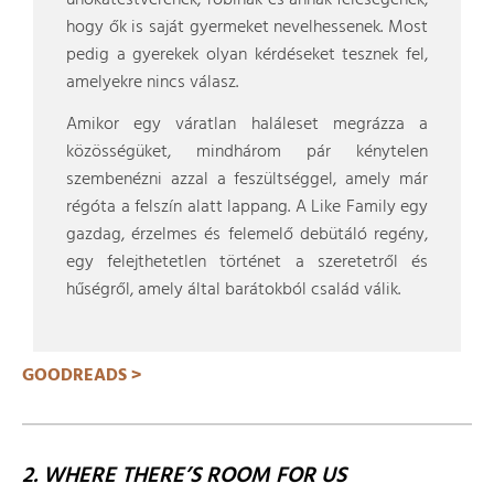
unokatestvérének, Tobinak és annak feleségének,
hogy ők is saját gyermeket nevelhessenek. Most
pedig a gyerekek olyan kérdéseket tesznek fel,
amelyekre nincs válasz.
Amikor egy váratlan haláleset megrázza a
közösségüket, mindhárom pár kénytelen
szembenézni azzal a feszültséggel, amely már
régóta a felszín alatt lappang. A Like Family egy
gazdag, érzelmes és felemelő debütáló regény,
egy felejthetetlen történet a szeretetről és
hűségről, amely által barátokból család válik.
GOODREADS >
2. WHERE THERE’S ROOM FOR US