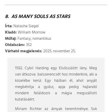
8. AS MANY SOULS AS STARS
Írta:
Natasha Siegel
Kiadó:
William Morrow
Műfaj:
Fantasy, romantikus
Oldalszám:
352
Várható megjelenés:
2025. november 25.
1592. Cybil Harding egy Elsőszülött lány. Meg
van átkozva: balszerencsét hoz mindenkire, aki a
közelébe kerül. Egy házban él, ahol anyját
megbénítja a gyász, apja pedig hajlandó
mindent feláldozni a mágia megszállott
kutatásáért.
Miriam Richter az árnyak teremtménye. Sok