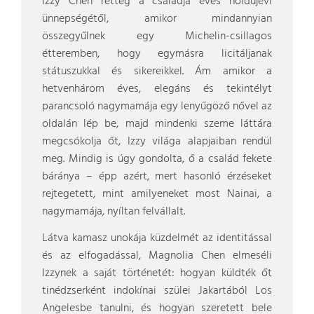
Izzy Chen retteg a családja éves holdújévi
ünnepségétől, amikor mindannyian
összegyűlnek egy Michelin-csillagos
étteremben, hogy egymásra licitáljanak
státuszukkal és sikereikkel. Ám amikor a
hetvenhárom éves, elegáns és tekintélyt
parancsoló nagymamája egy lenyűgöző nővel az
oldalán lép be, majd mindenki szeme láttára
megcsókolja őt, Izzy világa alapjaiban rendül
meg. Mindig is úgy gondolta, ő a család fekete
báránya – épp azért, mert hasonló érzéseket
rejtegetett, mint amilyeneket most Nainai, a
nagymamája, nyíltan felvállalt.
Látva kamasz unokája küzdelmét az identitással
és az elfogadással, Magnolia Chen elmeséli
Izzynek a saját történetét: hogyan küldték őt
tinédzserként indokínai szülei Jakartából Los
Angelesbe tanulni, és hogyan szeretett bele