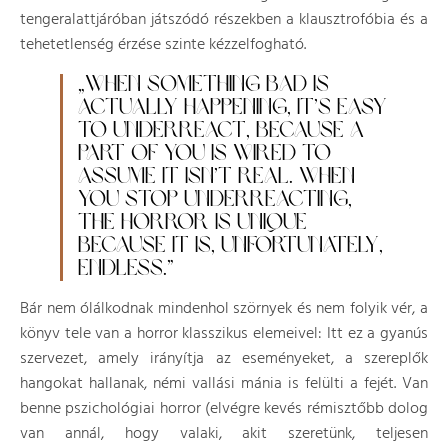
tengeralattjáróban játszódó részekben a klausztrofóbia és a
tehetetlenség érzése szinte kézzelfogható.
„WHEN SOMETHING BAD IS
ACTUALLY HAPPENING, IT’S EASY
TO UNDERREACT, BECAUSE A
PART OF YOU IS WIRED TO
ASSUME IT ISN’T REAL. WHEN
YOU STOP UNDERREACTING,
THE HORROR IS UNIQUE
BECAUSE IT IS, UNFORTUNATELY,
ENDLESS.”
Bár nem ólálkodnak mindenhol szörnyek és nem folyik vér, a
könyv tele van a horror klasszikus elemeivel: Itt ez a gyanús
szervezet, amely irányítja az eseményeket, a szereplők
hangokat hallanak, némi vallási mánia is felülti a fejét. Van
benne pszichológiai horror (elvégre kevés rémisztőbb dolog
van annál, hogy valaki, akit szeretünk, teljesen