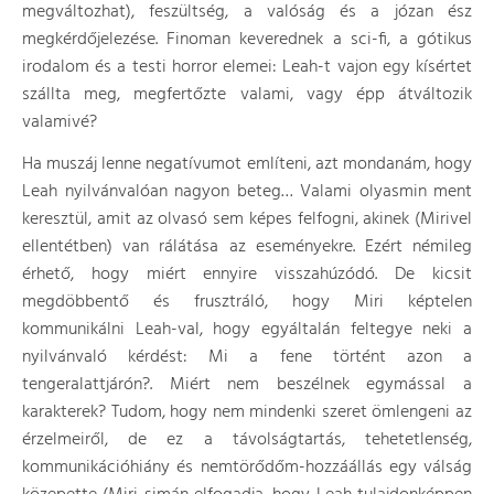
megváltozhat), feszültség, a valóság és a józan ész
megkérdőjelezése. Finoman keverednek a sci-fi, a gótikus
irodalom és a testi horror elemei: Leah-t vajon egy kísértet
szállta meg, megfertőzte valami, vagy épp átváltozik
valamivé?
Ha muszáj lenne negatívumot említeni, azt mondanám, hogy
Leah nyilvánvalóan nagyon beteg… Valami olyasmin ment
keresztül, amit az olvasó sem képes felfogni, akinek (Mirivel
ellentétben) van rálátása az eseményekre. Ezért némileg
érhető, hogy miért ennyire visszahúzódó. De kicsit
megdöbbentő és frusztráló, hogy Miri képtelen
kommunikálni Leah-val, hogy egyáltalán feltegye neki a
nyilvánvaló kérdést: Mi a fene történt azon a
tengeralattjárón?. Miért nem beszélnek egymással a
karakterek? Tudom, hogy nem mindenki szeret ömlengeni az
érzelmeiről, de ez a távolságtartás, tehetetlenség,
kommunikációhiány és nemtörődőm-hozzáállás egy válság