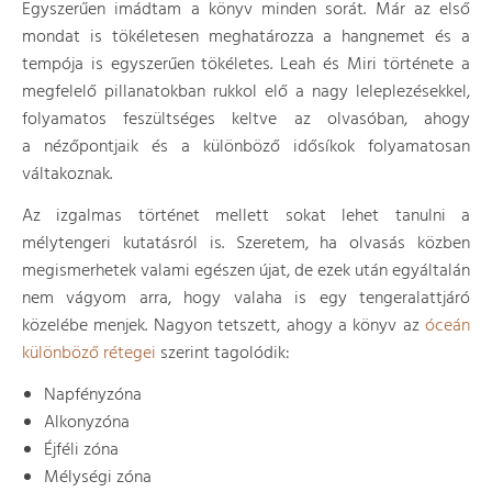
Egyszerűen imádtam a könyv minden sorát. Már az első
mondat is tökéletesen meghatározza a hangnemet és a
tempója is egyszerűen tökéletes. Leah és Miri története a
megfelelő pillanatokban rukkol elő a nagy leleplezésekkel,
folyamatos feszültséges keltve az olvasóban, ahogy
a nézőpontjaik és a különböző idősíkok folyamatosan
váltakoznak.
Az izgalmas történet mellett sokat lehet tanulni a
mélytengeri kutatásról is. Szeretem, ha olvasás közben
megismerhetek valami egészen újat, de ezek után egyáltalán
nem vágyom arra, hogy valaha is egy tengeralattjáró
közelébe menjek. Nagyon tetszett, ahogy a könyv az
óceán
különböző rétegei
szerint tagolódik:
Napfényzóna
Alkonyzóna
Éjféli zóna
Mélységi zóna