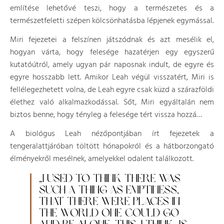
említése lehetővé teszi, hogy a természetes és a
természetfeletti szépen kölcsönhatásba lépjenek egymással.
Miri fejezetei a felszínen játszódnak és azt mesélik el,
hogyan várta, hogy felesége hazatérjen egy egyszerű
kutatóútról, amely ugyan pár naposnak indult, de egyre és
egyre hosszabb lett. Amikor Leah végül visszatért, Miri is
fellélegezhetett volna, de Leah egyre csak küzd a szárazföldi
élethez való alkalmazkodással. Sőt, Miri egyáltalán nem
biztos benne, hogy tényleg a felesége tért vissza hozzá…
A biológus Leah nézőpontjában írt fejezetek a
tengeralattjáróban töltött hónapokról és a hátborzongató
élményekről mesélnek, amelyekkel odalent találkozott.
„I USED TO THINK THERE WAS
SUCH A THING AS EMPTINESS,
THAT THERE WERE PLACES IN
THE WORLD ONE COULD GO