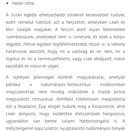
Hadal-zóna
A listán lejjebb elhelyezkedő zónákról kevesebbet tudunk;
ezért remekül tükrözik azt a helyzetet, amelyben Leah és
Miri találják magukat. A felszín alatt olyan félelmekkel
szembesülünk, amelyeket nem is ismerünk, és ezek a könyv
legjobb, illetve egyben legfélelmetesebb részei is: a vékony
határvonal aközött, hogy mi a valóság és mi nem, mi a
logikus és mi a természetfeletti, vagy csak elképzelt, mikor
kezdődik és mikor ér véget.
A rejtélyes jelenségek konkrét magyarázatai, amelyek
például a tudományos-fantasztikus irodalomban
megszokottak, nem mindig működnek a líraibb próza
megszokott ritmusával. Armfield tökéletesen megoldotta
ezt a feladatot. Épp eleget tudunk meg a Központról, ahol
Leah dolgozik, hogy küldetése életszerűnek hangozzon,
ugyanakkor van benne valami hátborzongató is. A
mélytengerrel kapcsolatos nyugtalanító tudományos tények