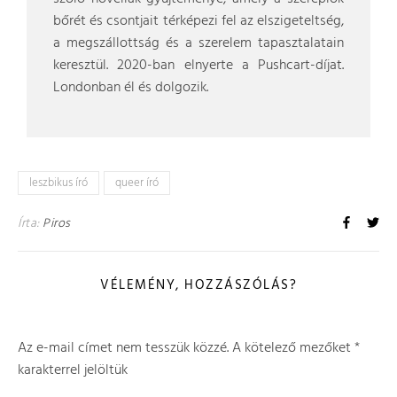
bőrét és csontjait térképezi fel az elszigeteltség,
a megszállottság és a szerelem tapasztalatain
keresztül. 2020-ban elnyerte a Pushcart-díjat.
Londonban él és dolgozik.
leszbikus író
queer író
Írta:
Piros
VÉLEMÉNY, HOZZÁSZÓLÁS?
Az e-mail címet nem tesszük közzé.
A kötelező mezőket
*
karakterrel jelöltük