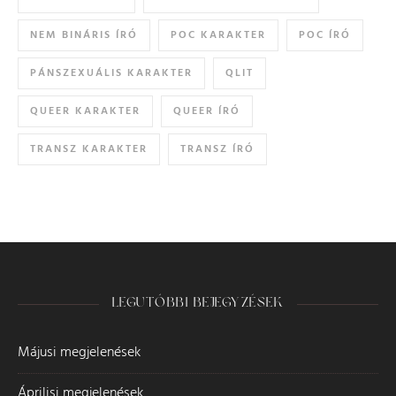
NEM BINÁRIS ÍRÓ
POC KARAKTER
POC ÍRÓ
PÁNSZEXUÁLIS KARAKTER
QLIT
QUEER KARAKTER
QUEER ÍRÓ
TRANSZ KARAKTER
TRANSZ ÍRÓ
LEGUTÓBBI BEJEGYZÉSEK
Májusi megjelenések
Áprilisi megjelenések