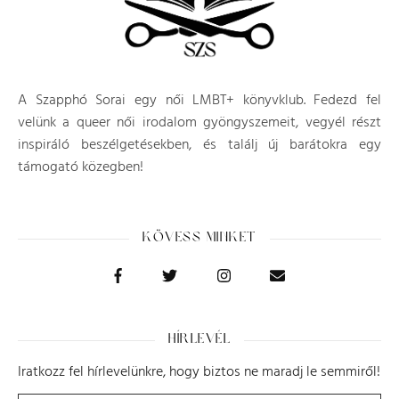
A Szapphó Sorai egy női LMBT+ könyvklub. Fedezd fel
velünk a queer női irodalom gyöngyszemeit, vegyél részt
inspiráló beszélgetésekben, és találj új barátokra egy
támogató közegben!
KÖVESS MINKET
HÍRLEVÉL
Iratkozz fel hírlevelünkre, hogy biztos ne maradj le semmiről!