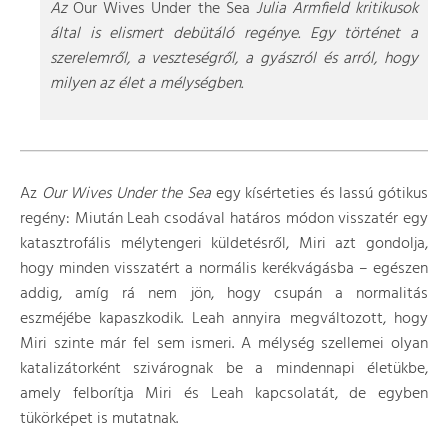
Az
Our Wives Under the Sea
Julia Armfield kritikusok
által is elismert debütáló regénye. Egy történet a
szerelemről, a veszteségről, a gyászról és arról, hogy
milyen az élet a mélységben.
Az
Our Wives Under the Sea
egy kísérteties és lassú gótikus
regény: Miután Leah csodával határos módon visszatér egy
katasztrofális mélytengeri küldetésről, Miri azt gondolja,
hogy minden visszatért a normális kerékvágásba – egészen
addig, amíg rá nem jön, hogy csupán a normalitás
eszméjébe kapaszkodik. Leah annyira megváltozott, hogy
Miri szinte már fel sem ismeri. A mélység szellemei olyan
katalizátorként szivárognak be a mindennapi életükbe,
amely felborítja Miri és Leah kapcsolatát, de egyben
tükörképet is mutatnak.