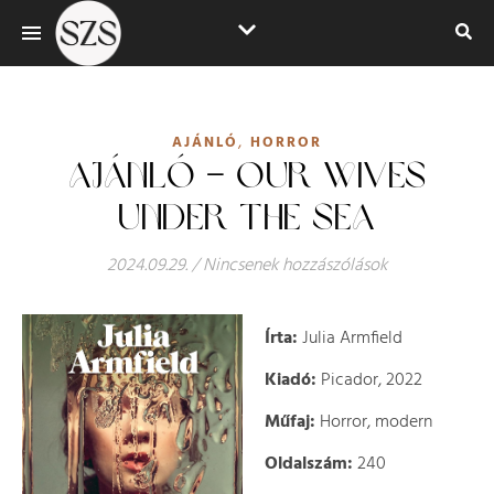
,
AJÁNLÓ
HORROR
AJÁNLÓ – OUR WIVES
UNDER THE SEA
2024.09.29.
/
Nincsenek hozzászólások
Írta:
Julia Armfield
Kiadó:
Picador, 2022
Műfaj:
Horror, modern
Oldalszám:
240