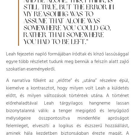
AND BE ALONE. THIS, I THINK, IS
STILL TRUE, BUT THE ERROR IN
MY REASONING WAS TO
ASSUME THAT ALONE WAS
SOMEWHERE YOU COULD GO,
RATHER THAN SOMEWHERE
YOU HAD TO BE LEFT.”
Leah fejezetei napló formájában íródtak és kínzó lassúsággal
egyre több részletet tudunk meg bennük a felszín alatt zajló
szokatlan eseményekről.
A narratíva főként az „előtte” és „utána” részekre épül,
kiemelve a kontrasztot, hogy milyen volt Leah a küldetés
előtt, és milyen változások történtek utána. A történet
előrehaladtával Leah tárgyilagos hangneme lassan
bizonytalanná válik: a tenger megigéző és lenyűgöző
mélységeire összpontosítva mindenféle apróságot
felemleget, elveszíti a logikus és észszerű hozzáállást,
aminek hála kezdetben biztonságban érezte magát. A