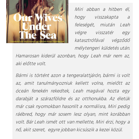
Miri abban a hitben él,
hogy visszakapta a
feleségét, miután Leah
végre visszatér egy
katasztrófával végződő
mélytengeri küldetés után.
Hamarosan kiderül azonban, hogy Leah már nem az,
aki előtte volt.
Bármi is történt azon a tengeralattjárón, bármi is volt
az, amit tanulmányozniuk kellett volna, mielőtt az
óceán fenekén rekedtek, Leah magával hozta egy
darabját a szárazföldre és az otthonukba.
Az életük
már csak nyomokban hasonlít a normálisra, Miri pedig
ráébred, hogy már sosem lesz olyan, mint korábban
volt. Bár Leah ismét ott van mellette, Miri érzi, hogy a
nő, akit szeret, egyre jobban kicsúszik a kezei közül.