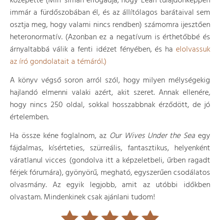
közepette (Miri simán elfogadja, hogy Leah tulajdonképpen
immár a fürdőszobában él, és az állítólagos barátaival sem
osztja meg, hogy valami nincs rendben) számomra ijesztően
heteronormatív. (Azonban ez a negatívum is érthetőbbé és
árnyaltabbá válik a fenti idézet fényében, és ha
elolvassuk
az író gondolatait a témáról.)
A könyv végső soron arról szól, hogy milyen mélységekig
hajlandó elmenni valaki azért, akit szeret. Annak ellenére,
hogy nincs 250 oldal, sokkal hosszabbnak érződött, de jó
értelemben.
Ha össze kéne foglalnom, az
Our Wives Under the Sea
egy
fájdalmas, kísérteties, szürreális, fantasztikus, helyenként
váratlanul vicces (gondolva itt a képzeletbeli, űrben ragadt
férjek fórumára), gyönyörű, megható, egyszerűen csodálatos
olvasmány. Az egyik legjobb, amit az utóbbi időkben
olvastam. Mindenkinek csak ajánlani tudom!