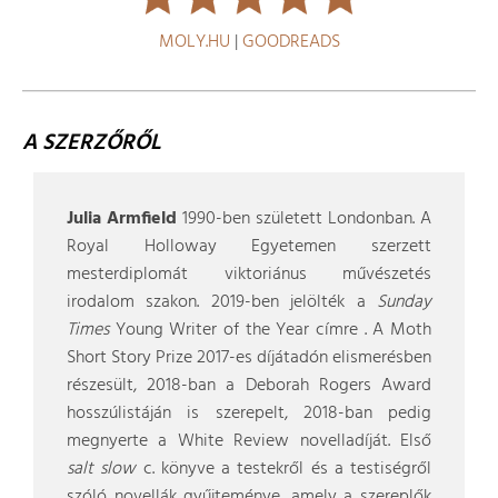
MOLY.HU
|
GOODREADS
A SZERZŐRŐL
Julia Armfield
1990-ben született Londonban. A
Royal Holloway Egyetemen szerzett
mesterdiplomát viktoriánus művészetés
irodalom szakon. 2019-ben jelölték a
Sunday
Times
Young Writer of the Year címre . A Moth
Short Story Prize 2017-es díjátadón elismerésben
részesült, 2018-ban a Deborah Rogers Award
hosszúlistáján is szerepelt, 2018-ban pedig
megnyerte a White Review novelladíját. Első
salt slow
c. könyve a testekről és a testiségről
szóló novellák gyűjteménye, amely a szereplők