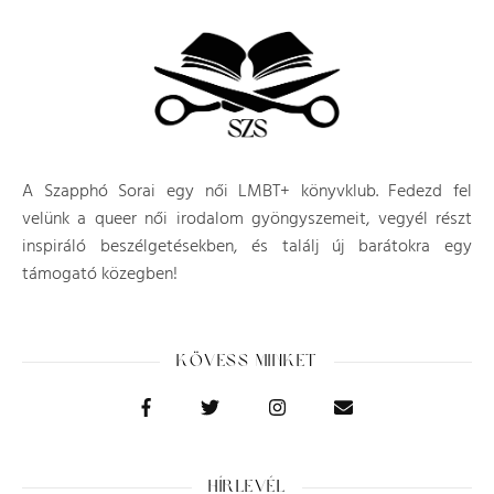
A Szapphó Sorai egy női LMBT+ könyvklub. Fedezd fel
velünk a queer női irodalom gyöngyszemeit, vegyél részt
inspiráló beszélgetésekben, és találj új barátokra egy
támogató közegben!
KÖVESS MINKET
HÍRLEVÉL