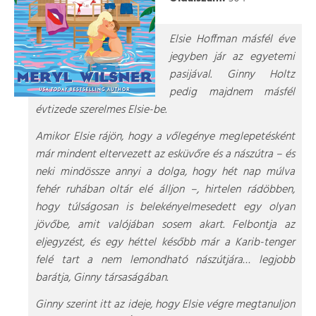
Elsie Hoffman másfél éve
jegyben jár az egyetemi
pasijával. Ginny Holtz
pedig majdnem másfél
évtizede szerelmes Elsie-be.
Amikor Elsie rájön, hogy a vőlegénye meglepetésként
már mindent eltervezett az esküvőre és a nászútra – és
neki mindössze annyi a dolga, hogy hét nap múlva
fehér ruhában oltár elé álljon –, hirtelen rádöbben,
hogy túlságosan is belekényelmesedett egy olyan
jövőbe, amit valójában sosem akart. Felbontja az
eljegyzést, és egy héttel később már a Karib-tenger
felé tart a nem lemondható nászútjára… legjobb
barátja, Ginny társaságában.
Ginny szerint itt az ideje, hogy Elsie végre megtanuljon