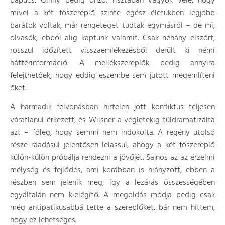
papucs, Ginny pedig önző. Tisztában vagyok vele, hogy
mivel a két főszereplő szinte egész életükben legjobb
barátok voltak, már rengeteget tudtak egymásról – de mi,
olvasók, ebből alig kaptunk valamit. Csak néhány elszórt,
rosszul időzített visszaemlékezésből derült ki némi
háttérinformáció. A mellékszereplők pedig annyira
felejthetőek, hogy eddig eszembe sem jutott megemlíteni
őket.
A harmadik felvonásban hirtelen jött konfliktus teljesen
váratlanul érkezett, és Wilsner a végletekig túldramatizálta
azt – főleg, hogy semmi nem indokolta. A regény utolsó
része ráadásul jelentősen lelassul, ahogy a két főszereplő
külön-külön próbálja rendezni a jövőjét. Sajnos az az érzelmi
mélység és fejlődés, ami korábban is hiányzott, ebben a
részben sem jelenik meg, így a lezárás összességében
egyáltalán nem kielégítő. A megoldás módja pedig csak
még antipatikusabbá tette a szereplőket, bár nem hittem,
hogy ez lehetséges.