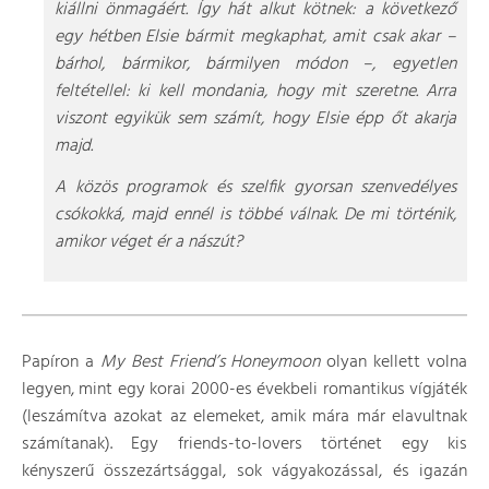
kiállni önmagáért. Így hát alkut kötnek: a következő
egy hétben Elsie bármit megkaphat, amit csak akar –
bárhol, bármikor, bármilyen módon –, egyetlen
feltétellel: ki kell mondania, hogy mit szeretne. Arra
viszont egyikük sem számít, hogy Elsie épp őt akarja
majd.
A közös programok és szelfik gyorsan szenvedélyes
csókokká, majd ennél is többé válnak. De mi történik,
amikor véget ér a nászút?
Papíron a
My Best Friend’s Honeymoon
olyan kellett volna
legyen, mint egy korai 2000-es évekbeli romantikus vígjáték
(leszámítva azokat az elemeket, amik mára már elavultnak
számítanak). Egy friends-to-lovers történet egy kis
kényszerű összezártsággal, sok vágyakozással, és igazán