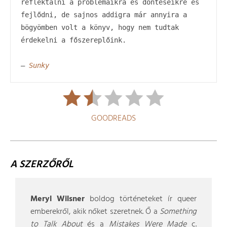
reflektálni a problémáikra és döntéseikre és 
fejlődni, de sajnos addigra már annyira a 
bögyömben volt a könyv, hogy nem tudtak 
érdekelni a főszereplőink.

– 
Sunky
GOODREADS
A SZERZŐRŐL
Meryl Wilsner
boldog történeteket ír queer
emberekről, akik nőket szeretnek. Ő a
Something
to Talk About
és a
Mistakes Were Made
c.