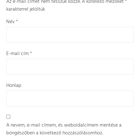
Az e-mail címet nem tesszük közzé.
A kötelező mezőket
*
karakterrel jelöltük
Név
*
E-mail cím
*
Honlap
A nevem, e-mail címem, és weboldalcímem mentése a
böngészőben a következő hozzászólásomhoz.