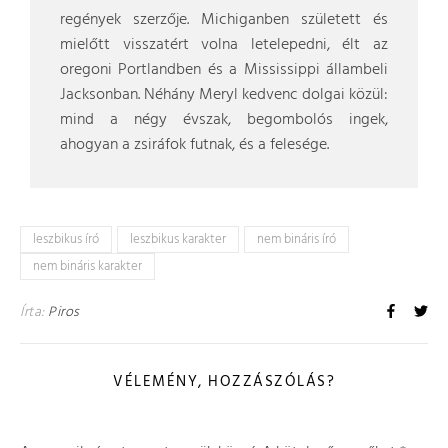
regények szerzője. Michiganben született és
mielőtt visszatért volna letelepedni, élt az
oregoni Portlandben és a Mississippi állambeli
Jacksonban. Néhány Meryl kedvenc dolgai közül:
mind a négy évszak, begombolós ingek,
ahogyan a zsiráfok futnak, és a felesége.
leszbikus író
leszbikus karakter
nem bináris író
nem bináris karakter
Írta:
Piros
VÉLEMÉNY, HOZZÁSZÓLÁS?