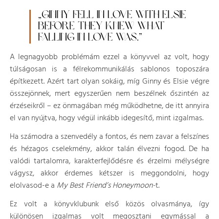
„GINNY FELL IN LOVE WITH ELSIE
BEFORE THEY KNEW WHAT
FALLING IN LOVE WAS.”
A legnagyobb problémám ezzel a könyvvel az volt, hogy
túlságosan is a félrekommunikálás sablonos toposzára
építkezett. Azért tart olyan sokáig, míg Ginny és Elsie végre
összejönnek, mert egyszerűen nem beszélnek őszintén az
érzéseikről – ez önmagában még működhetne, de itt annyira
el van nyújtva, hogy végül inkább idegesítő, mint izgalmas.
Ha számodra a szenvedély a fontos, és nem zavar a felszínes
és hézagos cselekmény, akkor talán élvezni fogod. De ha
valódi tartalomra, karakterfejlődésre és érzelmi mélységre
vágysz, akkor érdemes kétszer is meggondolni, hogy
elolvasod-e a
My Best Friend’s Honeymoon-
t.
Ez volt a könyvklubunk első közös olvasmánya, így
különösen izgalmas volt megosztani egymással a