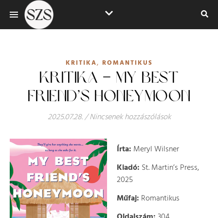
,
KRITIKA
ROMANTIKUS
KRITIKA – MY BEST
FRIEND’S HONEYMOON
2025.07.28.
/
Nincsenek hozzászólások
Írta:
Meryl Wilsner
Kiadó:
St. Martin’s Press,
2025
Műfaj:
Romantikus
Oldalszám:
304