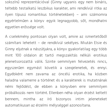
sokszínű reprezentációval (Ginny ugyanis egy nem bináris,
teltebb testalkatú leszbikus karakter, ami rendkívül ritka az
ilyen típusú romantikus történetekben) – ami számomra
egyértelműen a könyv egyik legnagyobb, sőt, mondhatni
egyetlen erőssége volt.
A cselekmény pontosan olyan volt, amire az ismertetőből
számítani lehetett – de rendkívül sekélyes. Miután Elsie és
Ginny eljutnak a nászútjukra, a könyv gyakorlatilag egy több
mint 100 oldalon át tartó megszakítás nélküli erotikus
jelenetsorozattá válik. Szinte semmilyen felvezetés nincs,
egyszerűen egymást követik a szexjelenetek, és ennyi.
Egyébként nem zavarna az öncélú erotika, ha közben
haladna valamerre a történet és a karakterek is mutatnának
némi fejlődést, de ebben a könyvben erre semmilyen
próbálkozás nem történt. Ellenben néha olyan érzést keltett
bennem, mintha az író bizonyos intim jeleneteket
automatikusan az érzelmi mélységgel azonosítana.