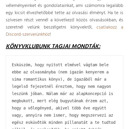
véleményeinket és gondolatainkat, ami számomra legalább
egy kicsit élvezhetőbbé tette az olvasási élményt. Ha te is
szívesen részt vennél a következő közös olvasásokban, és
szeretnél velünk beszélgetni könyvekről,
csatlakozz a
Discord-szerverünkhöz
!
KÖNYVKLUBUNK TAGJAI MONDTÁK:
Esküszöm, hogy nyitott elmével vágtam bele 
ebbe az olvasmányba (nem igazán kenyerem a 
sima romantikus könyv), de igazából már a 
legelső fejezetnél éreztem, hogy nem nagyon 
leszünk jóban. Nálam már az alapkoncepció is 
megbukott, mert elég bugyutának érzem azt, 
hogy a vőlegényed, akivel több éve együtt 
vagy, annyira nem ismer, hogy megszervezi az 
egész esküvőtök minden pillanatát a te tudtod 