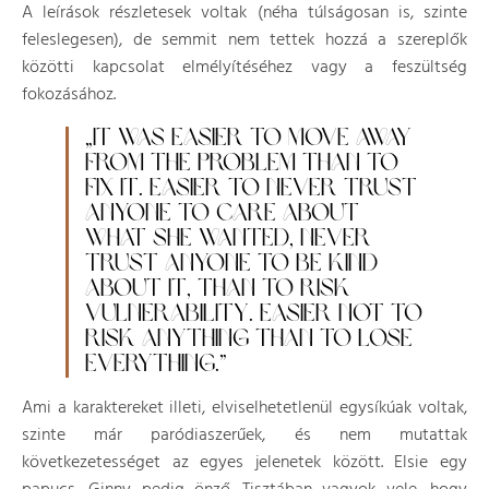
A leírások részletesek voltak (néha túlságosan is, szinte
feleslegesen), de semmit nem tettek hozzá a szereplők
közötti kapcsolat elmélyítéséhez vagy a feszültség
fokozásához.
„IT WAS EASIER TO MOVE AWAY
FROM THE PROBLEM THAN TO
FIX IT. EASIER TO NEVER TRUST
ANYONE TO CARE ABOUT
WHAT SHE WANTED, NEVER
TRUST ANYONE TO BE KIND
ABOUT IT, THAN TO RISK
VULNERABILITY. EASIER NOT TO
RISK ANYTHING THAN TO LOSE
EVERYTHING.”
Ami a karaktereket illeti, elviselhetetlenül egysíkúak voltak,
szinte már paródiaszerűek, és nem mutattak
következetességet az egyes jelenetek között. Elsie egy