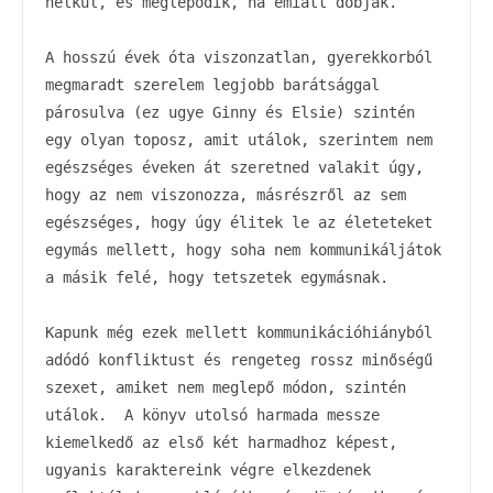
nélkül, és meglepődik, ha emiatt dobják.

A hosszú évek óta viszonzatlan, gyerekkorból 
megmaradt szerelem legjobb barátsággal 
párosulva (ez ugye Ginny és Elsie) szintén 
egy olyan toposz, amit utálok, szerintem nem 
egészséges éveken át szeretned valakit úgy, 
hogy az nem viszonozza, másrészről az sem 
egészséges, hogy úgy élitek le az életeteket 
egymás mellett, hogy soha nem kommunikáljátok 
a másik felé, hogy tetszetek egymásnak.

Kapunk még ezek mellett kommunikációhiányból 
adódó konfliktust és rengeteg rossz minőségű 
szexet, amiket nem meglepő módon, szintén 
utálok.  A könyv utolsó harmada messze 
kiemelkedő az első két harmadhoz képest, 
ugyanis karaktereink végre elkezdenek 